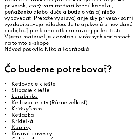
prívesok, ktorý vám rozžiari každú kabelku,
peňaženku alebo kľúče a bude o vás aj niečo
vypovedať. Pretože vy si svoj anjelský prívesok sami
vyzdobíte svoju náladou. Je to aj skvelá a nevídaná
maličkosť pre kamarátku ku každej príležitosti.
Všetok materiál je k dostaniu v rôznych variantoch
na tomto e-shope.
Návod poskytla Nikola Podrábská.
Čo budeme potrebovať?
•
Ketlovacie kliešte
•
Štipacie kliešte
•
karabínka
•
Ketlovacie nity
(Rôzne veľkosť)
•
Krúžky
5mm
•
Retiazka
•
Krídelká
•
Kaplíky
•
Kovové prívesky