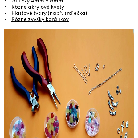
•
Guličky 4mm a 6mm
•
Rôzne akrylové kvety
• Plastové tvary (např.
srdiečka
)
•
Rôzne zvyšky korálikov