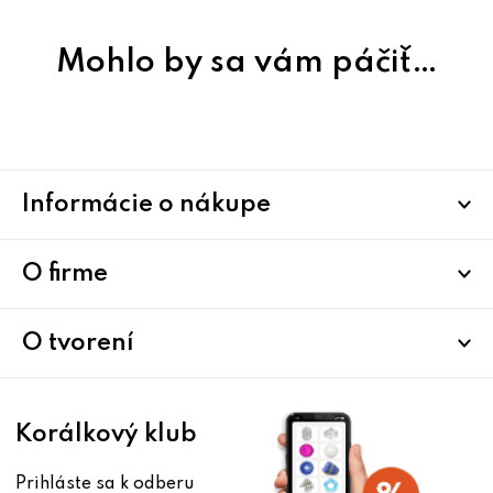
Mohlo by sa vám páčiť…
Z
Informácie o nákupe
á
p
ä
O firme
t
i
O tvorení
e
Korálkový klub
Prihláste sa k odberu