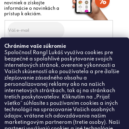
noviniek a získajte
informácie o novinkách a
prístup k akciám.
Chránime vaše súkromie
Odoslaním súhlasíte zo
Spoločnosť Rangl Lukáš využíva cookies pre
spracovaním osobných údajov
bezpečné a spoľahlivé poskytovanie svojich
PRIHLÁSIŤ
internetových stránok, overenie výkonnosti a
Vašich skúseností ako používateľa a pre ďalšie
zlepšovanie zásadného obsahu a
personalizovanej reklamy ako na našich
internetových stránkach, tak aj na stránkach
Kontakt
tretích poskytovateľov. Kliknutím na „Prijať
všetko“ súhlasíte s používaním cookies a iných
+420774444191
technológií na spracovanie Vašich osobných
údajov, vrátane ich odovzdávania našim
info
@
ceske-koralky.sk
marketingovým partnerom (tretie osoby). Naši
partneri využívajú cookies a iné technológie