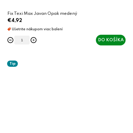
Fix Texi Max Javan Opak medený
€4,92
DO KOŠÍKA
Tip