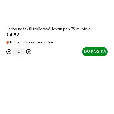
Farba na textil trblietavá Javan pen 29 ml biela
€4,92
DO KOŠÍKA
O
v
l
á
d
a
c