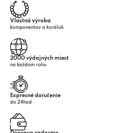
i
e
p
Vlastná výroba
r
komponentov a korálok
v
k
y
v
2000 výdajných miest
ý
na každom rohu
p
i
s
u
Expresné doručenie
do 24hod