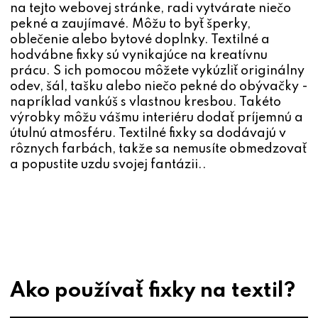
na tejto webovej stránke, radi vytvárate niečo
pekné a zaujímavé. Môžu to byť šperky,
oblečenie alebo bytové doplnky. Textilné a
hodvábne fixky sú vynikajúce na kreatívnu
prácu. S ich pomocou môžete vykúzliť originálny
odev, šál, tašku alebo niečo pekné do obývačky -
napríklad vankúš s vlastnou kresbou. Takéto
výrobky môžu vášmu interiéru dodať príjemnú a
útulnú atmosféru. Textilné fixky sa dodávajú v
rôznych farbách, takže sa nemusíte obmedzovať
a popustite uzdu svojej fantázii..
Ako používať fixky na textil?