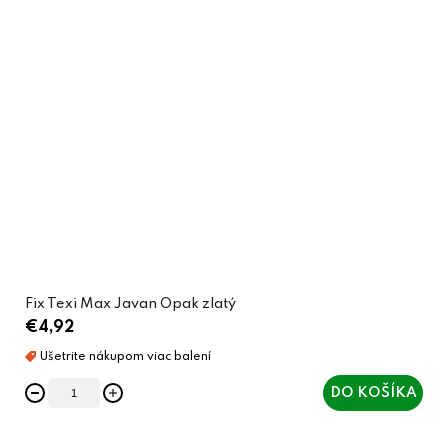
Fix Texi Max Javan Opak zlatý
€4,92
DO KOŠÍKA