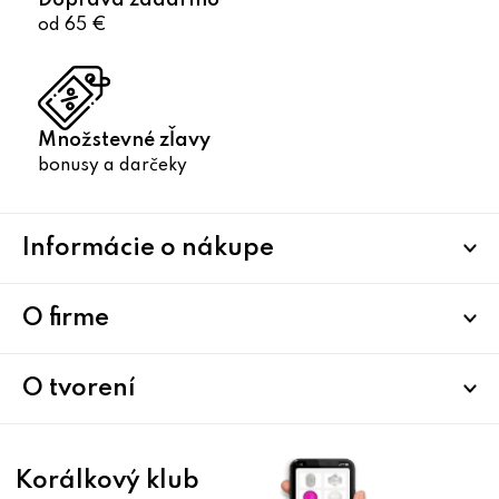
Doprava zadarmo
od 65 €
Množstevné zľavy
bonusy a darčeky
Z
Informácie o nákupe
á
p
ä
O firme
t
i
O tvorení
e
Korálkový klub