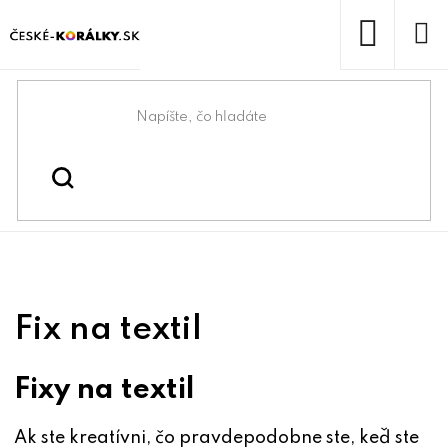
Prejsť
na
obsah
NÁKUP
KOŠÍK
Domov
/
/
Kreatívne maľovanie a
Kreatívne tvorenie
/
Fix na textil
tvorenie
Fix na textil
Fixy na textil
Ak ste kreatívni, čo pravdepodobne ste, keď ste