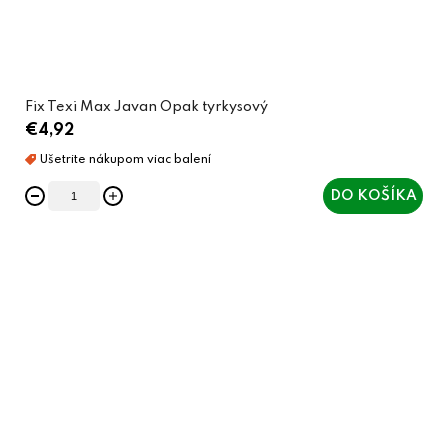
Fix Texi Max Javan Opak tyrkysový
€4,92
DO KOŠÍKA