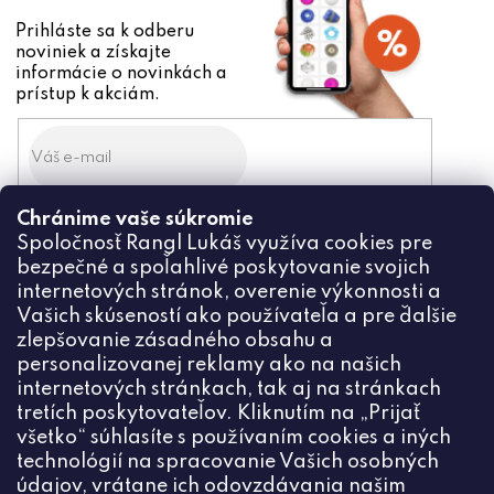
Prihláste sa k odberu
noviniek a získajte
informácie o novinkách a
prístup k akciám.
Chránime vaše súkromie
Odoslaním súhlasíte zo
spracovaním osobných údajov
Spoločnosť Rangl Lukáš využíva cookies pre
bezpečné a spoľahlivé poskytovanie svojich
PRIHLÁSIŤ
internetových stránok, overenie výkonnosti a
Vašich skúseností ako používateľa a pre ďalšie
zlepšovanie zásadného obsahu a
personalizovanej reklamy ako na našich
internetových stránkach, tak aj na stránkach
Kontakt
tretích poskytovateľov. Kliknutím na „Prijať
všetko“ súhlasíte s používaním cookies a iných
+420774444191
technológií na spracovanie Vašich osobných
údajov, vrátane ich odovzdávania našim