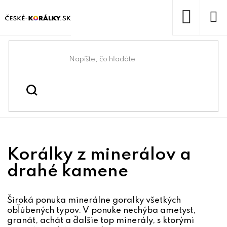
Prejsť
na
obsah
NÁKUP
KOŠÍK
Domov
/
/
Korálky z minerálov
Koráliky
Korálky z minerálov a
drahé kamene
Široká ponuka minerálne goralky všetkých
obľúbených typov. V ponuke nechýba ametyst,
granát, achát a ďalšie top minerály, s ktorými