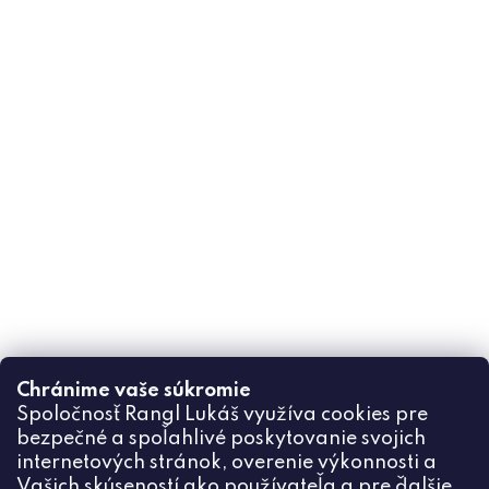
Chránime vaše súkromie
Kyanit brúsený 4mm (1ks)
Spoločnosť Rangl Lukáš využíva cookies pre
€0,25
bezpečné a spoľahlivé poskytovanie svojich
internetových stránok, overenie výkonnosti a
Vašich skúseností ako používateľa a pre ďalšie
DO KOŠÍKA