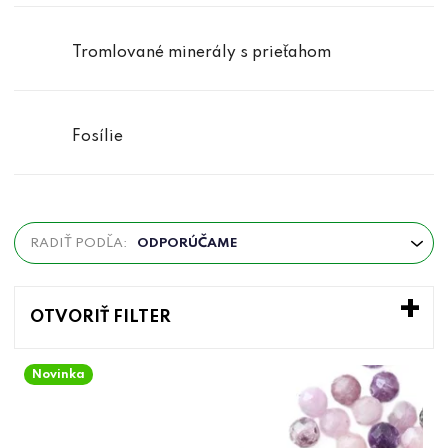
Tromlované minerály s prieťahom
Fosílie
R
RADIŤ PODĽA:
ODPORÚČAME
a
d
e
OTVORIŤ FILTER
n
V
i
Novinka
ý
e
p
p
i