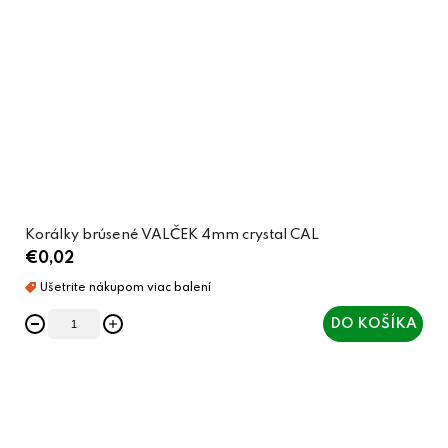
Korálky brúsené VALČEK 4mm crystal CAL
€0,02
DO KOŠÍKA
O