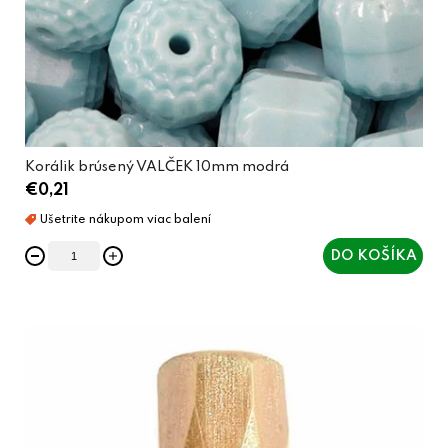
Korálik brúsený VALČEK 10mm modrá
€0,21
DO KOŠÍKA