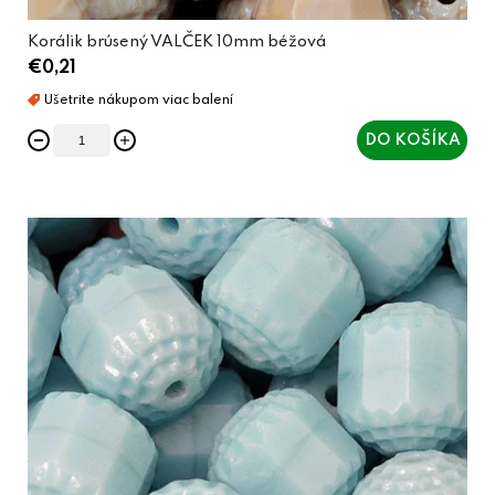
Korálik brúsený VALČEK 10mm béžová
€0,21
DO KOŠÍKA