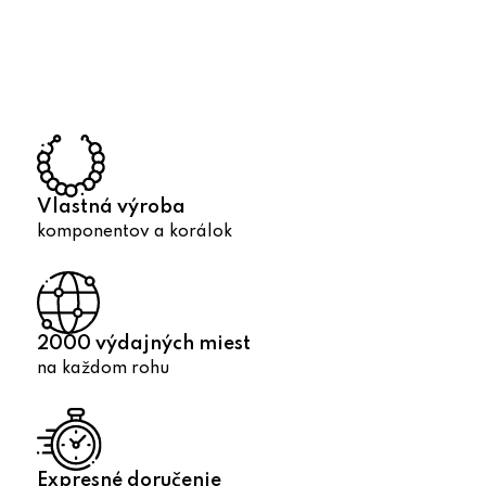
v
l
á
d
a
c
i
e
p
Vlastná výroba
r
komponentov a korálok
v
k
y
v
2000 výdajných miest
ý
na každom rohu
p
i
s
u
Expresné doručenie