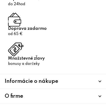
do 24hod
Doprava zadarmo
od 65 €
Množstevné zľavy
bonusy a darčeky
Z
Informácie o nákupe
á
p
ä
O firme
t