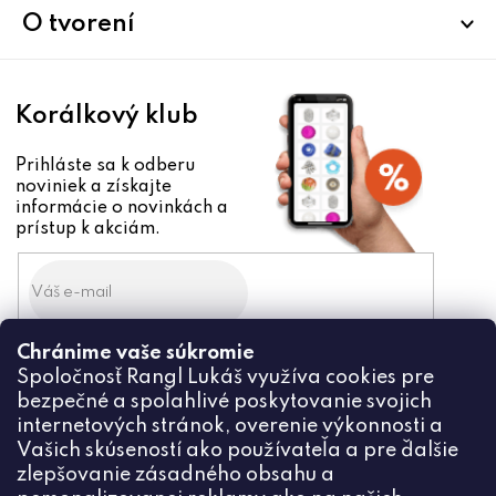
i
O tvorení
e
Korálkový klub
Prihláste sa k odberu
noviniek a získajte
informácie o novinkách a
prístup k akciám.
Chránime vaše súkromie
Odoslaním súhlasíte zo
Spoločnosť Rangl Lukáš využíva cookies pre
spracovaním osobných údajov
bezpečné a spoľahlivé poskytovanie svojich
PRIHLÁSIŤ
internetových stránok, overenie výkonnosti a
Vašich skúseností ako používateľa a pre ďalšie
zlepšovanie zásadného obsahu a