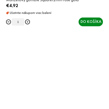
Manžetový gombík Square12mm rose gold
€4,92
DO KOŠÍKA