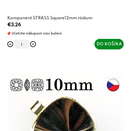
v
Komponent STRASS Square12mm ródium
€3,26
DO KOŠÍKA