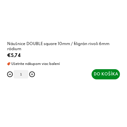
Náušnice DOUBLE square 10mm / filigrán rivoli 6mm
ródium
€5,74
DO KOŠÍKA