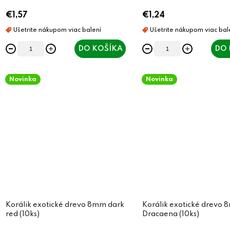
u
u
€1,57
€1,24
k
k
t
t
DO KOŠÍKA
DO 
o
o
v
v
Novinka
Novinka
Korálik exotické drevo 8mm dark
Korálik exotické drevo
red (10ks)
Dracaena (10ks)