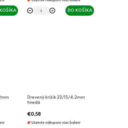
KOŠÍKA
DO KOŠÍKA
,2mm
Drevený krížik 22/15/4,2mm
hnedá
€0,58