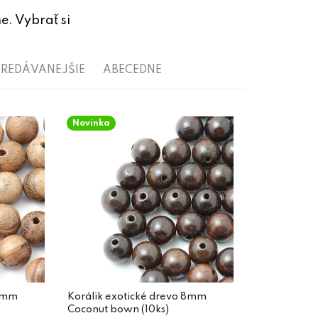
e. Vybrať si
REDÁVANEJŠIE
ABECEDNE
Novinka
 8mm
Korálik exotické drevo 8mm
Coconut bown (10ks)