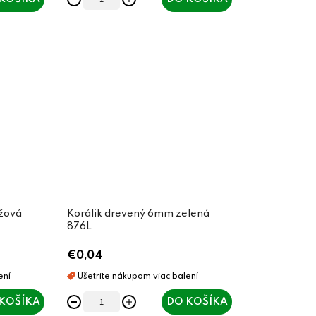
žová
Korálik drevený 6mm zelená
876L
€0,04
KOŠÍKA
DO KOŠÍKA