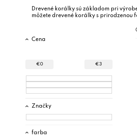
Drevené korálky sú základom pri výrobe 
môžete drevené korálky s prirodzenou f
B
Cena
o
č
n
€
0
€
3
ý
p
a
n
Značky
e
l
farba