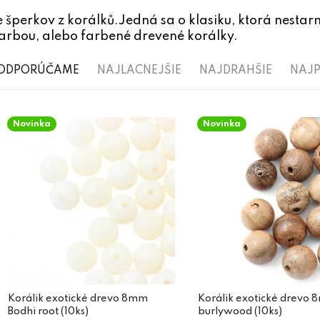
šperkov z korálků.Jedná sa o klasiku, ktorá nestarn
arbou, alebo farbené drevené korálky.
R
ODPORÚČAME
NAJLACNEJŠIE
NAJDRAHŠIE
NAJP
a
V
d
Novinka
Novinka
ý
e
p
n
i
i
s
e
p
p
r
r
o
o
d
Korálik exotické drevo 8mm
Korálik exotické drevo
d
Bodhi root (10ks)
burlywood (10ks)