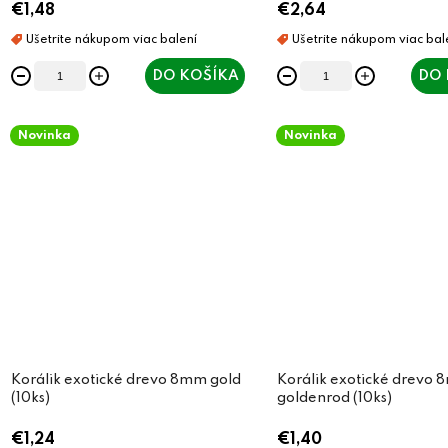
€1,48
€2,64
DO KOŠÍKA
DO 
Novinka
Novinka
Korálik exotické drevo 8mm gold
Korálik exotické drevo
(10ks)
goldenrod (10ks)
€1,24
€1,40