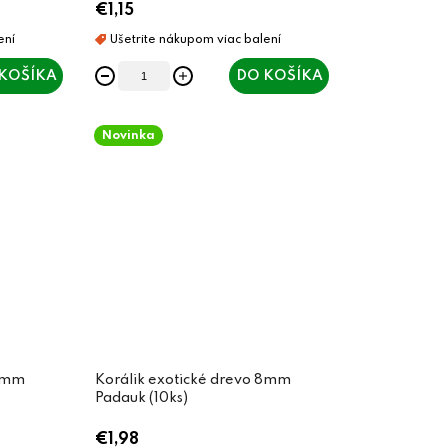
€1,15
KOŠÍKA
DO KOŠÍKA
Novinka
 8mm
Korálik exotické drevo 8mm
Padauk (10ks)
€1,98