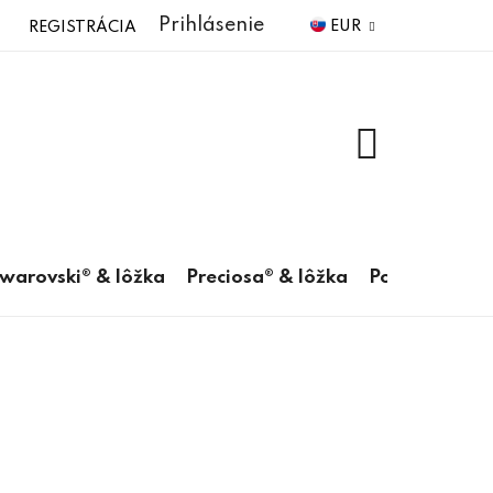
Prihlásenie
EUR
REGISTRÁCIA
NÁKUPNÝ
KOŠÍK
warovski® & lôžka
Preciosa® & lôžka
Pomôcky