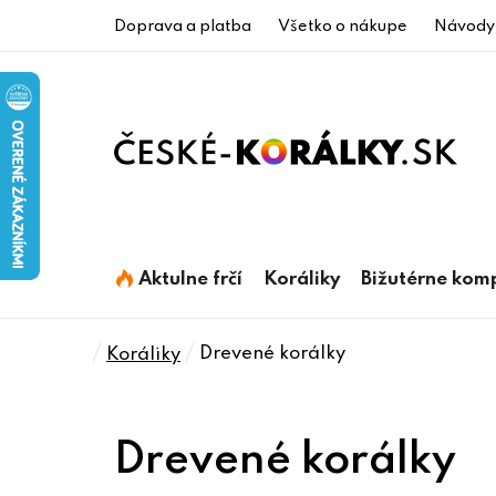
Prejsť
Doprava a platba
Všetko o nákupe
Návody
na
obsah
Aktulne frčí
Koráliky
Bižutérne kom
Domov
/
/
Drevené korálky
Koráliky
Drevené korálky