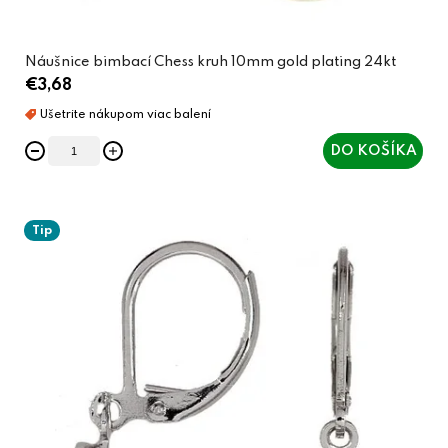
v
Náušnice bimbací Chess kruh 10mm gold plating 24kt
€3,68
DO KOŠÍKA
Tip