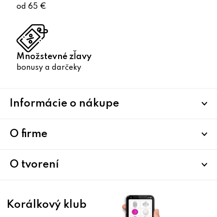
od 65 €
Množstevné zľavy
bonusy a darčeky
Z
Informácie o nákupe
á
p
ä
O firme
t
i
O tvorení
e
Korálkový klub