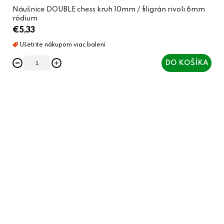
Náušnice DOUBLE chess kruh 10mm / filigrán rivoli 6mm
ródium
€5,33
DO KOŠÍKA