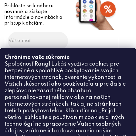
Prihláste sa k odberu
noviniek a získajte
informácie o novinkách a
prístup k akciám.
Chránime vaše súkromie
Odoslaním súhlasíte zo
Spoločnosť Rangl Lukáš využíva cookies pre
spracovaním osobných údajov
bezpečné a spoľahlivé poskytovanie svojich
PRIHLÁSIŤ
internetových stránok, overenie výkonnosti a
Vašich skúseností ako používateľa a pre ďalšie
zlepšovanie zásadného obsahu a
personalizovanej reklamy ako na našich
internetových stránkach, tak aj na stránkach
Kontakt
tretích poskytovateľov. Kliknutím na „Prijať
všetko“ súhlasíte s používaním cookies a iných
+420774444191
technológií na spracovanie Vašich osobných
údajov, vrátane ich odovzdávania našim
info
@
ceske-koralky.sk