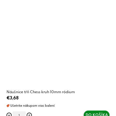
Náušnice tŕň Chess kruh 10mm ródium
€3,68
DO KOŠÍKA