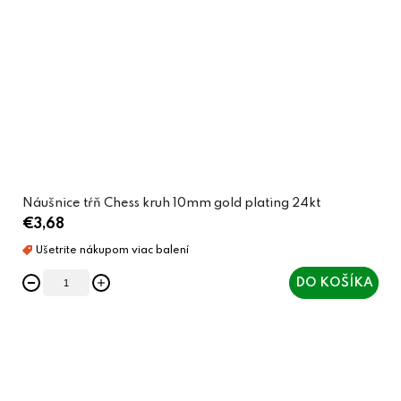
Náušnice tŕň Chess kruh 10mm gold plating 24kt
€3,68
DO KOŠÍKA