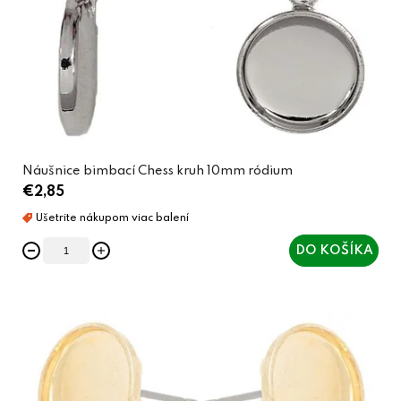
Náušnice bimbací Chess kruh 10mm ródium
€2,85
DO KOŠÍKA