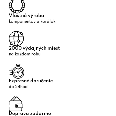
i
e
p
Vlastná výroba
r
komponentov a korálok
v
k
y
v
2000 výdajných miest
ý
na každom rohu
p
i
s
u
Expresné doručenie
do 24hod
Doprava zadarmo