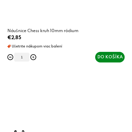
Náušnice Chess kruh 10mm ródium
€2,85
DO KOŠÍKA
O
v
l
á
d
a
c