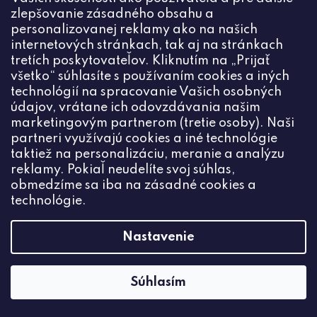
zlepšovanie zásadného obsahu a
personalizovanej reklamy ako na našich
internetových stránkach, tak aj na stránkach
tretích poskytovateľov. Kliknutím na „Prijať
všetko“ súhlasíte s používaním cookies a iných
technológií na spracovanie Vašich osobných
údajov, vrátane ich odovzdávania našim
marketingovým partnerom (tretie osoby). Naši
partneri využívajú cookies a iné technológie
taktiež na personalizáciu, meranie a analýzu
reklamy. Pokiaľ neudelíte svoj súhlas,
obmedzíme sa iba na zásadné cookies a
technológie.
Nastavenie
Prívesok ruka Fatima 10mm chirurgická oceľ
Súhlasím
€1,24