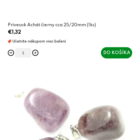
v
Prívesok Achát čierny cca 25/20mm (1ks)
€1,32
DO KOŠÍKA