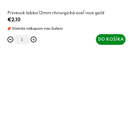
Prívesok labka 12mm chirurgická oceľ rose gold
€2,10
DO KOŠÍKA