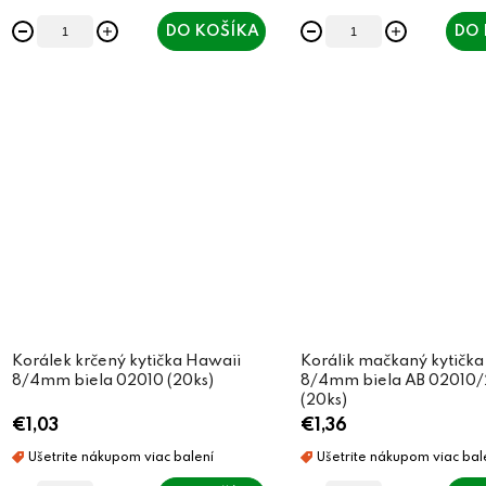
t
t
DO KOŠÍKA
DO 
o
o
v
v
Korálek krčený kytička Hawaii
Korálik mačkaný kytička
8/4mm biela 02010 (20ks)
8/4mm biela AB 02010/
(20ks)
€1,03
€1,36