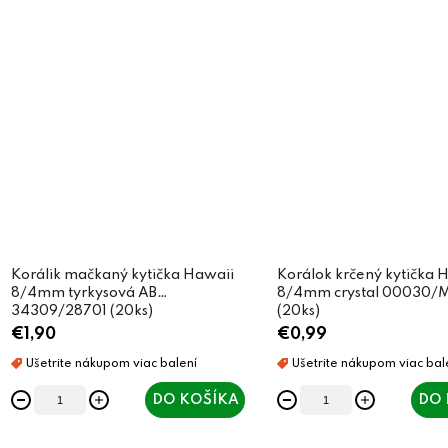
Korálik mačkaný kytička Hawaii
Korálok krčený kytička 
8/4mm tyrkysová AB
8/4mm crystal 00030/
34309/28701 (20ks)
(20ks)
€1,90
€0,99
DO KOŠÍKA
DO 