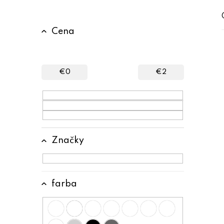
B
Cena
o
č
n
€
0
€
2
ý
p
a
n
Značky
e
l
farba