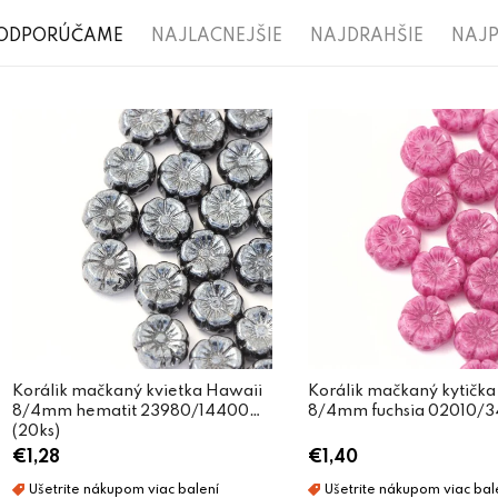
R
ODPORÚČAME
NAJLACNEJŠIE
NAJDRAHŠIE
NAJP
a
V
d
ý
e
p
n
i
i
s
e
p
p
r
r
o
o
d
Korálik mačkaný kvietka Hawaii
Korálik mačkaný kytička
d
8/4mm hematit 23980/14400
8/4mm fuchsia 02010/3
u
u
(20ks)
€1,28
€1,40
k
k