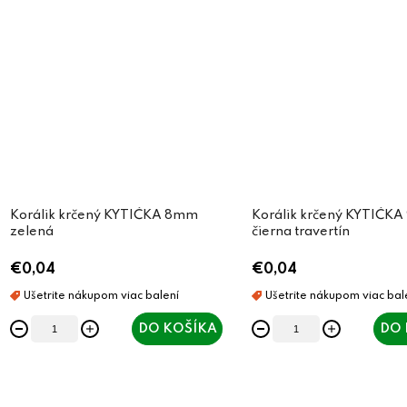
Korálik krčený KYTIČKA 8mm
Korálik krčený KYTIČK
zelená
čierna travertín
€0,04
€0,04
DO KOŠÍKA
DO 