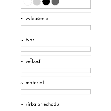
vylepšenie
tvar
veľkosť
materiál
šírka priechodu