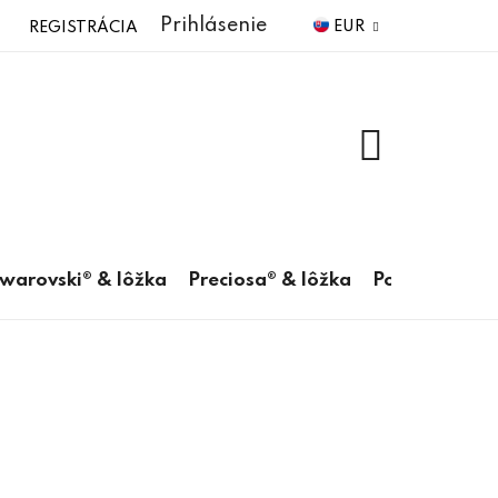
Prihlásenie
EUR
REGISTRÁCIA
NÁKUPNÝ
KOŠÍK
warovski® & lôžka
Preciosa® & lôžka
Pomôcky