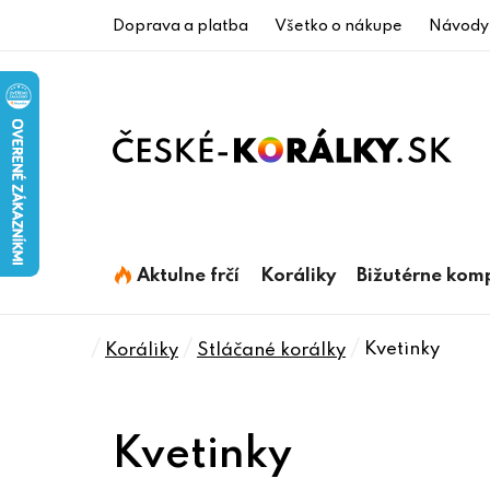
Prejsť
Doprava a platba
Všetko o nákupe
Návody
na
obsah
Aktulne frčí
Koráliky
Bižutérne kom
Domov
/
/
/
Kvetinky
Koráliky
Stláčané korálky
Kvetinky