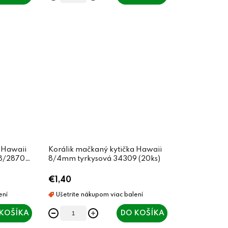
 Hawaii
Korálik mačkaný kytička Hawaii
8/28701
8/4mm tyrkysová 34309 (20ks)
€1,40
KOŠÍKA
DO KOŠÍKA