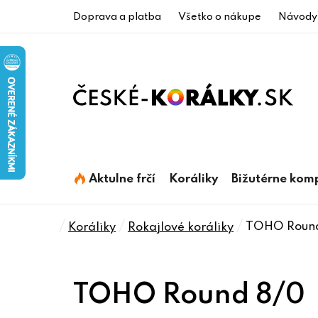
Prejsť
Doprava a platba
Všetko o nákupe
Návody
na
obsah
Aktulne frčí
Koráliky
Bižutérne kom
Domov
/
/
/
TOHO Roun
Koráliky
Rokajlové koráliky
TOHO Round 8/0