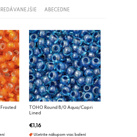
REDÁVANEJŠIE
ABECEDNE
Frosted
TOHO Round 8/0 Aqua/Capri
Lined
€1,16