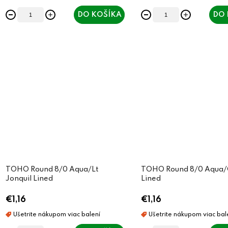
t
t
DO KOŠÍKA
DO 
o
o
v
v
TOHO Round 8/0 Aqua/Lt
TOHO Round 8/0 Aqua/
Jonquil Lined
Lined
€1,16
€1,16