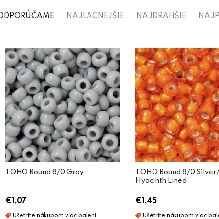
R
ODPORÚČAME
NAJLACNEJŠIE
NAJDRAHŠIE
NAJP
a
V
d
ý
e
p
n
i
i
s
e
p
p
r
r
o
o
d
TOHO Round 8/0 Gray
TOHO Round 8/0 Silver/
d
Hyacinth Lined
u
u
€1,07
€1,45
k
k