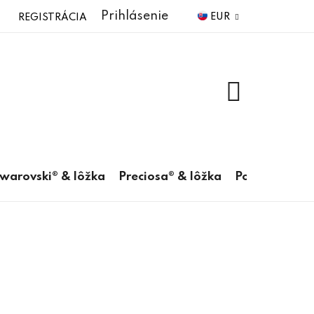
Prihlásenie
EUR
REGISTRÁCIA
NÁKUPNÝ
KOŠÍK
warovski® & lôžka
Preciosa® & lôžka
Pomôcky