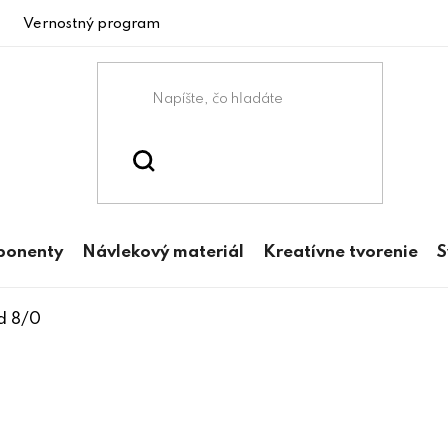
Vernostný program
ponenty
Návlekový materiál
Kreatívne tvorenie
S
d 8/0