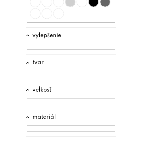
vylepšenie
tvar
veľkosť
materiál