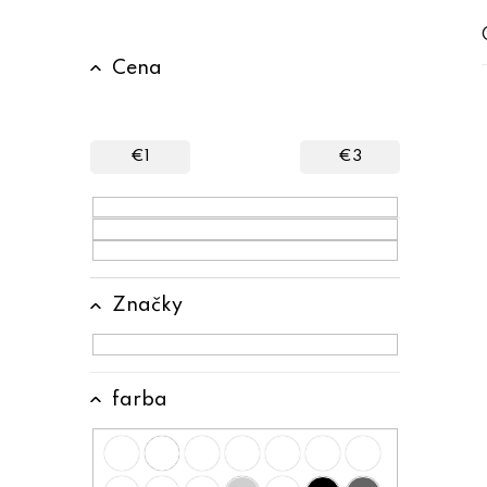
B
Cena
o
č
n
€
1
€
3
ý
p
a
n
Značky
e
l
farba