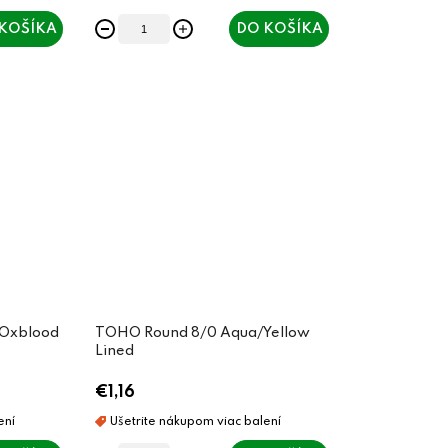
KOŠÍKA
DO KOŠÍKA
Oxblood
TOHO Round 8/0 Aqua/Yellow
Lined
€1,16