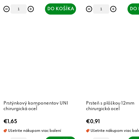
t
t
DO KOŠÍKA
DO 
o
o
v
v
Prstýnkový komponentov UNI
Prsteň s plôškou 12mm
chirurgická oceľ
chirurgická oceľ
€1,65
€0,91