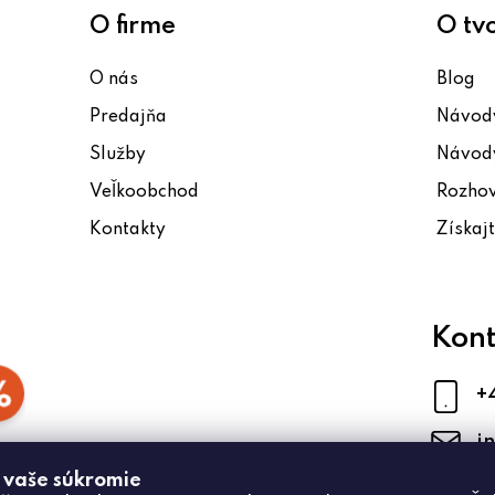
v
O firme
O tv
ý
p
O nás
Blog
i
Predajňa
Návody
s
u
Služby
Návody
Veľkoobchod
Rozho
Kontakty
Získaj
Kont
+
i
 vaše súkromie