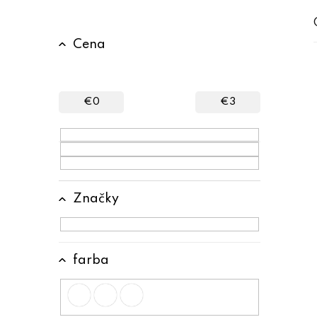
B
Cena
o
č
n
€
0
€
3
ý
p
a
n
Značky
e
l
farba