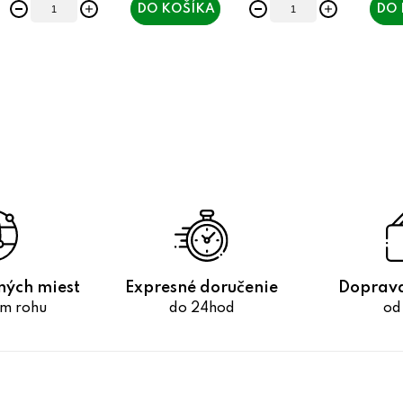
DO KOŠÍKA
DO 
O
v
l
á
d
a
c
i
e
ných miest
Expresné doručenie
Doprav
p
m rohu
do 24hod
od
r
v
k
y