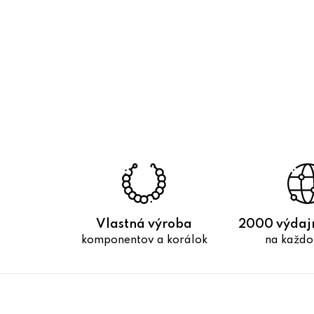
Vlastná výroba
2000 výdaj
komponentov a korálok
na každo
Z