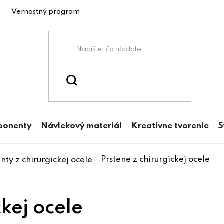
Vernostný program
ponenty
Návlekový materiál
Kreatívne tvorenie
S
/
Prstene z chirurgickej ocele
ty z chirurgickej ocele
ckej ocele