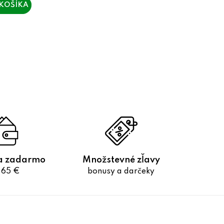
KOŠÍKA
a zadarmo
Množstevné zľavy
 65 €
bonusy a darčeky