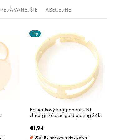
REDÁVANEJŠIE
ABECEDNE
Tip
Prstienkový komponent UNI
d
chirurgická oceľ gold plating 24kt
€1,94