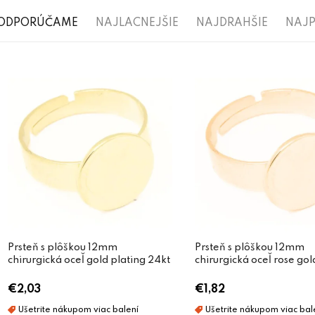
R
ODPORÚČAME
NAJLACNEJŠIE
NAJDRAHŠIE
NAJP
a
V
d
ý
e
p
n
i
i
s
e
p
p
r
r
o
o
d
Prsteň s plôškou 12mm
Prsteň s plôškou 12mm
d
chirurgická oceľ gold plating 24kt
chirurgická oceľ rose gol
u
u
€2,03
€1,82
k
k