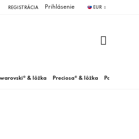
Prihlásenie
EUR
REGISTRÁCIA
NÁKUPNÝ
KOŠÍK
warovski® & lôžka
Preciosa® & lôžka
Pomôcky