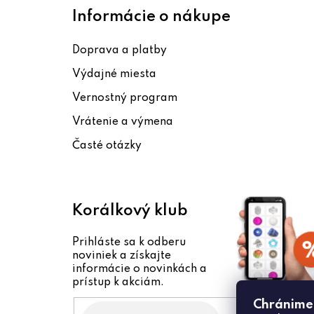
á
Informácie o nákupe
p
Doprava a platby
ä
Výdajné miesta
t
Vernostný program
i
Vrátenie a výmena
e
Časté otázky
Korálkový klub
Prihláste sa k odberu
noviniek a získajte
informácie o novinkách a
prístup k akciám.
Chránime