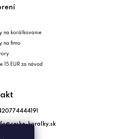
orení
 na korálkovanie
 na fimo
vory
te 15 EUR za návod
akt
420774444191
nfo
@
ceske-koralky.sk