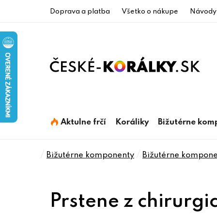
Prejsť
Doprava a platba
Všetko o nákupe
Návody
na
obsah
Aktulne frčí
Koráliky
Bižutérne kom
Domov
/
/
Bižutérne komponenty
Bižutérne komponen
Prstene z chirurgi