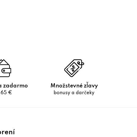
a zadarmo
Množstevné zľavy
 65 €
bonusy a darčeky
orení