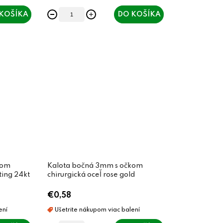
KOŠÍKA
DO KOŠÍKA
kom
Kalota bočná 3mm s očkom
ting 24kt
chirurgická oceľ rose gold
€0,58