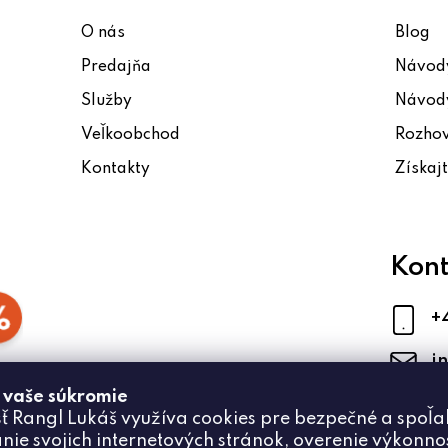
p
O nás
Blog
i
Predajňa
Návody
s
u
Služby
Návody
Veľkoobchod
Rozho
Kontakty
Získaj
Kont
+
i
 vaše súkromie
ť Rangl Lukáš využíva cookies pre bezpečné a spoľa
nie svojich internetových stránok, overenie výkonnos