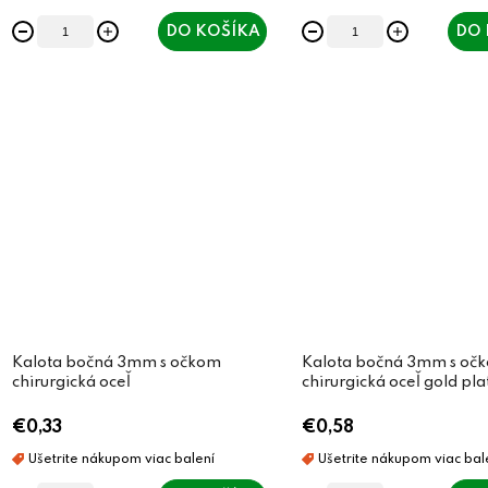
t
t
DO KOŠÍKA
DO 
o
o
v
v
Kalota bočná 3mm s očkom
Kalota bočná 3mm s oč
chirurgická oceľ
chirurgická oceľ gold pla
€0,33
€0,58