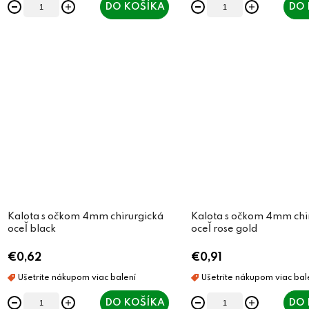
DO KOŠÍKA
DO 
Kalota s očkom 4mm chirurgická
Kalota s očkom 4mm chi
oceľ black
oceľ rose gold
€0,62
€0,91
DO KOŠÍKA
DO 