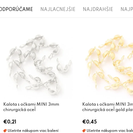
R
ODPORÚČAME
NAJLACNEJŠIE
NAJDRAHŠIE
NAJP
a
V
d
ý
e
p
n
i
i
s
e
p
p
r
r
o
o
d
Kalota s očkami MINI 3mm
Kalota s očkami MINI 
d
chirurgická oceľ
chirurgická oceľ gold pla
u
u
€0,21
€0,45
k
k