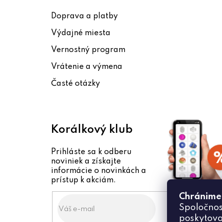
p
Doprava a platby
ä
Výdajné miesta
t
Vernostný program
i
Vrátenie a výmena
e
Časté otázky
Korálkový klub
Prihláste sa k odberu
noviniek a získajte
informácie o novinkách a
prístup k akciám.
Chránime
Spoločnos
poskytova