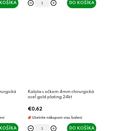
KOŠÍKA
DO KOŠÍKA
rurgická
Kalota s očkom 4mm chirurgická
oceľ gold plating 24kt
€0,62
KOŠÍKA
DO KOŠÍKA