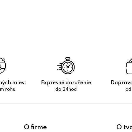
O
v
l
á
d
a
c
i
e
ných miest
Expresné doručenie
Doprav
p
m rohu
do 24hod
od
r
v
k
y
v
O firme
O tv
ý