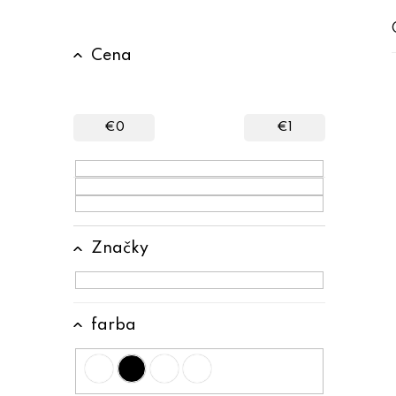
B
Cena
o
č
n
€
0
€
1
ý
p
a
n
Značky
e
l
farba