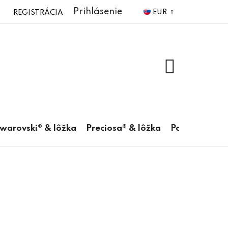
Prihlásenie
EUR
REGISTRÁCIA
NÁKUPNÝ
KOŠÍK
warovski® & lôžka
Preciosa® & lôžka
Pomôcky