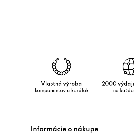
Vlastná výroba
2000 výdaj
komponentov a korálok
na každo
Z
á
Informácie o nákupe