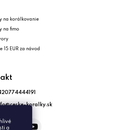
 na korálkovanie
 na fimo
vory
te 15 EUR za návod
akt
420774444191
nfo
@
ceske-koralky.sk
hlivé
ti a