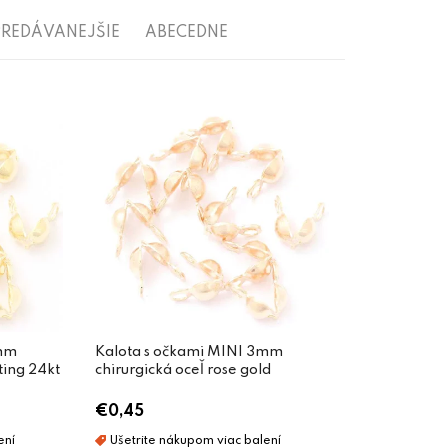
REDÁVANEJŠIE
ABECEDNE
3mm
Kalota s očkami MINI 3mm
ting 24kt
chirurgická oceľ rose gold
€0,45