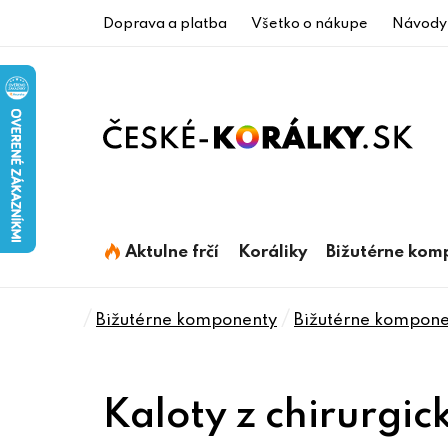
Prejsť
Doprava a platba
Všetko o nákupe
Návody
na
obsah
Aktulne frčí
Koráliky
Bižutérne kom
Domov
/
/
Bižutérne komponenty
Bižutérne komponen
Kaloty z chirurgic