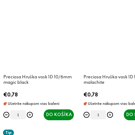
Preciosa Hruška vosk 1D 10/6mm
Preciosa Hruška vosk 1
magic black
malachite
€0,78
€0,78
DO KOŠÍKA
DO 
Tip