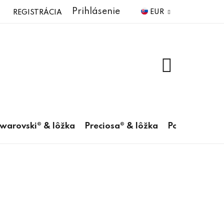
Prihlásenie
EUR
REGISTRÁCIA
NÁKUPNÝ
KOŠÍK
warovski® & lôžka
Preciosa® & lôžka
Pomôcky