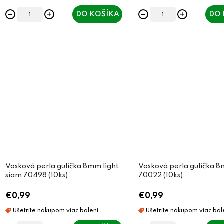
t
t
DO KOŠÍKA
DO 
o
o
v
v
Vosková perla gulička 8mm light
Vosková perla gulička 8
siam 70498 (10ks)
70022 (10ks)
€0,99
€0,99