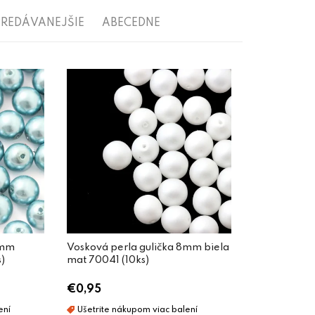
REDÁVANEJŠIE
ABECEDNE
8mm
Vosková perla gulička 8mm biela
)
mat 70041 (10ks)
€0,95