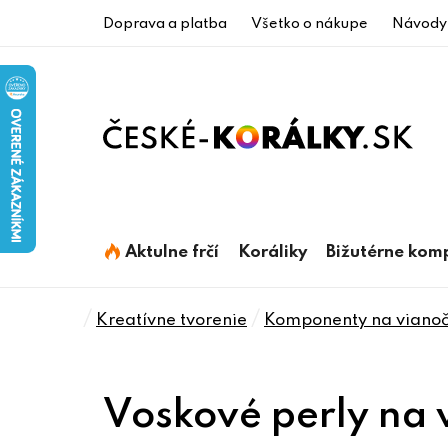
Prejsť
Doprava a platba
Všetko o nákupe
Návody
na
obsah
Aktulne frčí
Koráliky
Bižutérne kom
Domov
/
/
Kreatívne tvorenie
Komponenty na viano
Voskové perly na