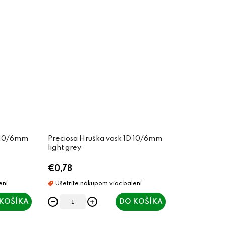
D 10/6mm
Preciosa Hruška vosk 1D 10/6mm
light grey
€0,78
KOŠÍKA
DO KOŠÍKA