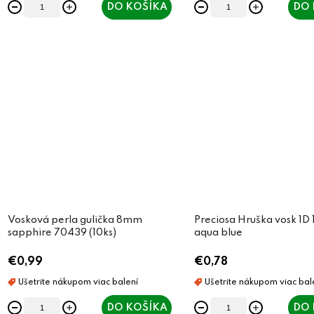
DO KOŠÍKA
DO 
Vosková perla gulička 8mm
Preciosa Hruška vosk 1
sapphire 70439 (10ks)
aqua blue
€0,99
€0,78
DO KOŠÍKA
DO 