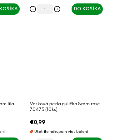
KOŠÍKA
DO KOŠÍKA
mm lila
Vosková perla gulička 8mm rose
70475 (10ks)
€0,99