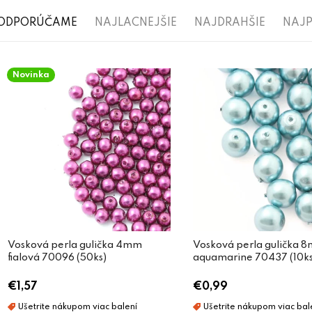
R
ODPORÚČAME
NAJLACNEJŠIE
NAJDRAHŠIE
NAJP
a
V
d
Novinka
ý
e
p
n
i
i
s
e
p
p
r
r
o
o
d
Vosková perla gulička 4mm
Vosková perla gulička 
d
fialová 70096 (50ks)
aquamarine 70437 (10ks
u
u
€1,57
€0,99
k
k