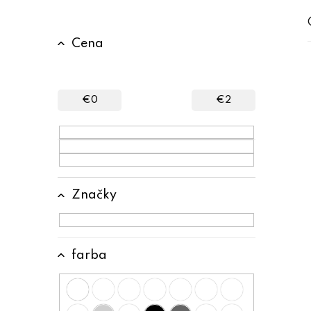
B
Cena
o
č
n
€
0
€
2
ý
p
a
n
Značky
e
l
farba