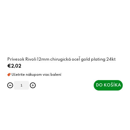
Prívesok Rivoli 12mm chirugická oceľ gold plating 24kt
€2,02
DO KOŠÍKA