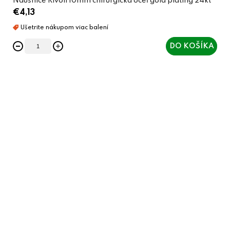
Náušnice Rivoli 10mm chirurgická oceľ gold plating 24kt
€4,13
DO KOŠÍKA