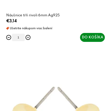
v
Náušnice tŕň rivoli 6mm Ag925
€3,14
DO KOŠÍKA