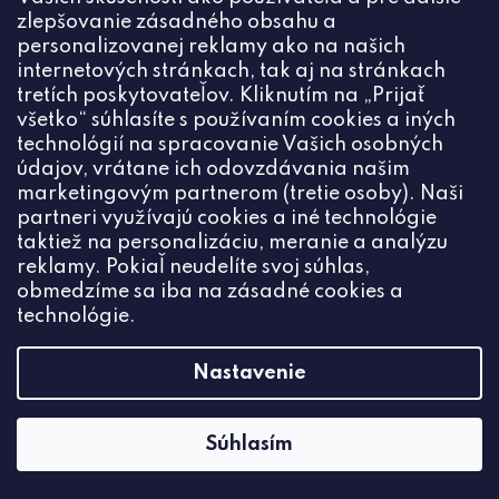
zlepšovanie zásadného obsahu a
personalizovanej reklamy ako na našich
internetových stránkach, tak aj na stránkach
tretích poskytovateľov. Kliknutím na „Prijať
všetko“ súhlasíte s používaním cookies a iných
technológií na spracovanie Vašich osobných
údajov, vrátane ich odovzdávania našim
marketingovým partnerom (tretie osoby). Naši
partneri využívajú cookies a iné technológie
taktiež na personalizáciu, meranie a analýzu
reklamy. Pokiaľ neudelíte svoj súhlas,
obmedzíme sa iba na zásadné cookies a
technológie.
Nastavenie
Francúzska spona Rivoli 8 / 12mm gold plating 24kt
€4,09
Súhlasím
DO KOŠÍKA