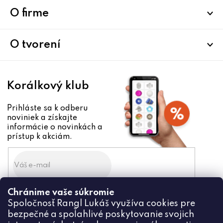
p
ä
O firme
t
i
O tvorení
e
Korálkový klub
Prihláste sa k odberu
noviniek a získajte
informácie o novinkách a
prístup k akciám.
Chránime vaše súkromie
Odoslaním súhlasíte zo
Spoločnosť Rangl Lukáš využíva cookies pre
spracovaním osobných údajov
bezpečné a spoľahlivé poskytovanie svojich
PRIHLÁSIŤ