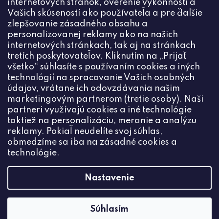
internetových stránok, overenie výkonnosti a
Vašich skúseností ako používateľa a pre ďalšie
zlepšovanie zásadného obsahu a
personalizovanej reklamy ako na našich
internetových stránkach, tak aj na stránkach
Kontakt
tretích poskytovateľov. Kliknutím na „Prijať
všetko“ súhlasíte s používaním cookies a iných
+420774444191
technológií na spracovanie Vašich osobných
údajov, vrátane ich odovzdávania našim
info
@
ceske-koralky.sk
marketingovým partnerom (tretie osoby). Naši
partneri využívajú cookies a iné technológie
taktiež na personalizáciu, meranie a analýzu
reklamy. Pokiaľ neudelíte svoj súhlas,
obmedzíme sa iba na zásadné cookies a
technológie.
Nastavenie
Súhlasím
Vytvoril Shoptet