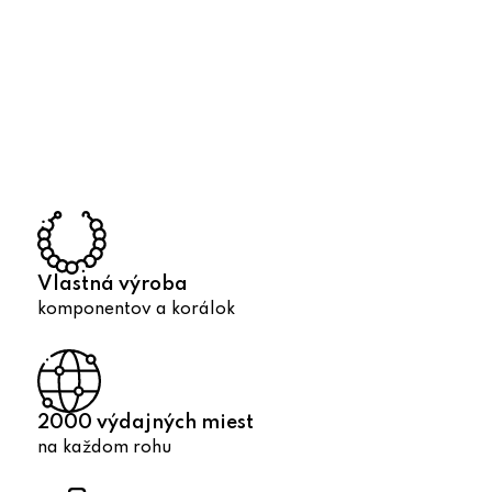
O
v
l
á
d
a
c
i
e
p
Vlastná výroba
r
komponentov a korálok
v
k
y
v
2000 výdajných miest
ý
na každom rohu
p
i