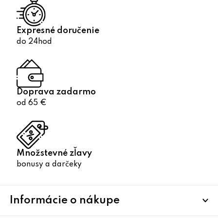
s
u
Expresné doručenie
do 24hod
Doprava zadarmo
od 65 €
Množstevné zľavy
bonusy a darčeky
Z
Informácie o nákupe
á