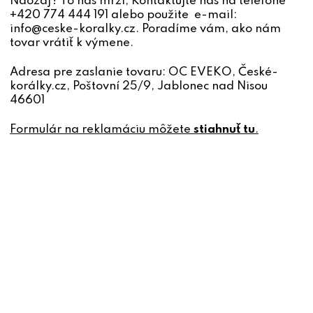
Naozaj? To nás mrzí, Kontaktujte nás na telefóne
+420 774 444 191 alebo použite e-mail:
info@ceske-koralky.cz. Poradíme vám, ako nám
tovar vrátiť k výmene.
Adresa pre zaslanie tovaru: OC EVEKO, České-
korálky.cz, Poštovní 25/9, Jablonec nad Nisou
46601
Formulár na reklamáciu môžete
stiahnuť tu
.