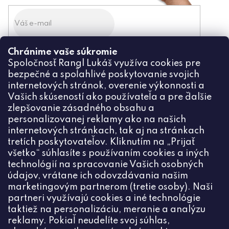
Chránime vaše súkromie
Odoslaním súhlasíte zo
spracovaním osobných údajov
Spoločnosť Rangl Lukáš využíva cookies pre
bezpečné a spoľahlivé poskytovanie svojich
PRIHLÁSIŤ
internetových stránok, overenie výkonnosti a
Vašich skúseností ako používateľa a pre ďalšie
zlepšovanie zásadného obsahu a
personalizovanej reklamy ako na našich
internetových stránkach, tak aj na stránkach
Kontakt
tretích poskytovateľov. Kliknutím na „Prijať
všetko“ súhlasíte s používaním cookies a iných
+420774444191
technológií na spracovanie Vašich osobných
údajov, vrátane ich odovzdávania našim
info
@
ceske-koralky.sk
marketingovým partnerom (tretie osoby). Naši
partneri využívajú cookies a iné technológie
taktiež na personalizáciu, meranie a analýzu
reklamy. Pokiaľ neudelíte svoj súhlas,