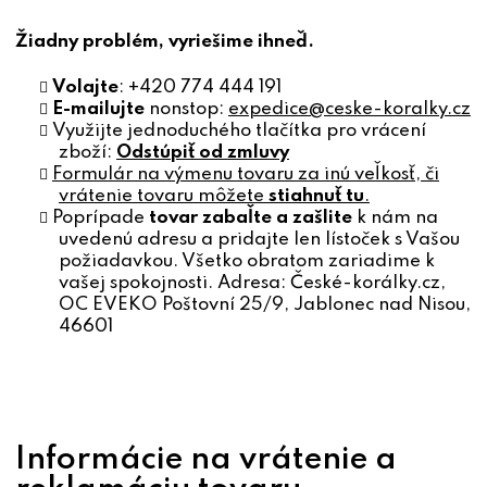
Žiadny problém, vyriešime ihneď.
Volajte
: +420 774 444 191
E-mailujte
nonstop:
expedice@ceske-koralky.cz
Využijte jednoduchého tlačítka pro vrácení
zboží:
Odstúpiť od zmluvy
Formulár na výmenu tovaru za inú veľkosť, či
vrátenie tovaru môžete
stiahnuť tu
.
Poprípade
tovar zabaľte a zašlite
k nám na
uvedenú adresu a pridajte len lístoček s Vašou
požiadavkou. Všetko obratom zariadime k
vašej spokojnosti. Adresa: České-korálky.cz,
OC EVEKO Poštovní 25/9, Jablonec nad Nisou,
46601
Informácie na vrátenie a