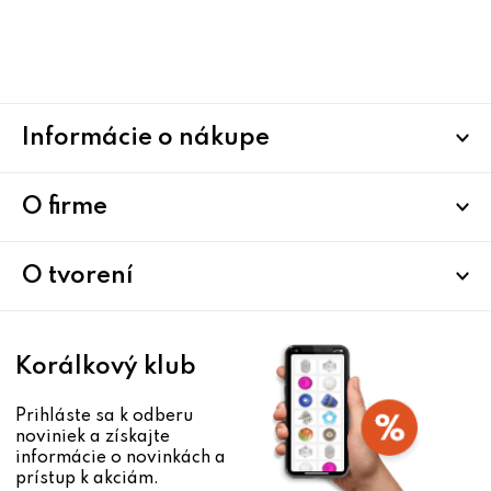
Z
Informácie o nákupe
á
p
ä
O firme
t
i
O tvorení
e
Korálkový klub
Prihláste sa k odberu
noviniek a získajte
informácie o novinkách a
prístup k akciám.