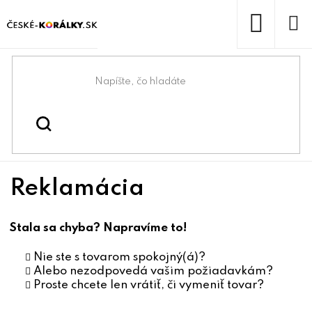
Prejsť
na
obsah
NÁKUP
KOŠÍK
Domov
/
Reklamácia
Reklamácia
Stala sa chyba? Napravíme to!
Nie ste s tovarom spokojný(á)?
Alebo nezodpovedá vašim požiadavkám?
Proste chcete len vrátiť, či vymeniť tovar?