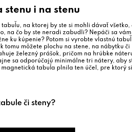
stenu i na stenu
abuľu, na ktorej by ste si mohli dávať všetko, 
, na čo by ste neradi zabudli? Nepáči sa vá
ežne ku kúpenie? Potom si vyrobte vlastnú tabuľ
 k tomu môžete plochu na stene, na nábytku č
sahuje železný prášok, pričom na hrúbke náte
ajne sa odporúčajú minimálne tri nátery, aby s
magnetická tabuľa plnila ten účel, pre ktorý si
abule či steny?