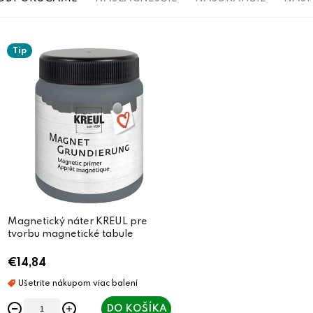
a
V
d
Tip
ý
e
p
n
i
i
s
e
p
p
r
r
o
o
d
Magnetický náter KREUL pre
d
tvorbu magnetické tabule
u
u
€14,84
k
k
t
t
DO KOŠÍKA