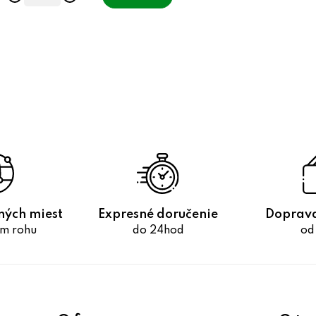
o
o
v
v
O
v
l
á
d
a
c
i
e
ných miest
Expresné doručenie
Doprav
p
m rohu
do 24hod
od
r
v
k
y
v