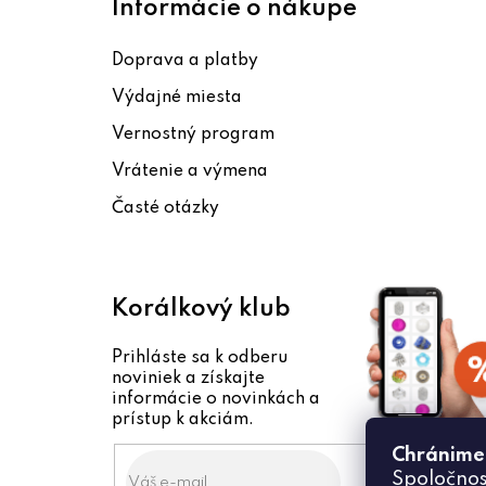
á
Informácie o nákupe
p
Doprava a platby
ä
Výdajné miesta
t
Vernostný program
i
Vrátenie a výmena
e
Časté otázky
Korálkový klub
Prihláste sa k odberu
noviniek a získajte
informácie o novinkách a
prístup k akciám.
Chránime
Spoločnos