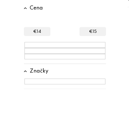
B
Cena
o
č
n
€
14
€
15
ý
p
a
n
Značky
e
l