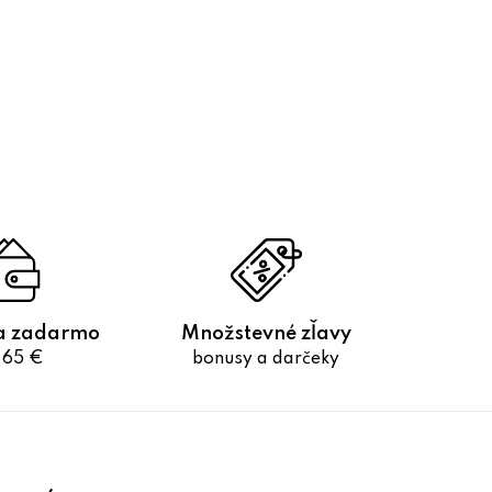
a zadarmo
Množstevné zľavy
 65 €
bonusy a darčeky