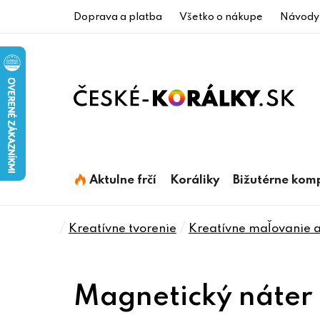
Prejsť
Doprava a platba
Všetko o nákupe
Návody
na
obsah
Aktulne frčí
Koráliky
Bižutérne kom
Domov
/
/
Kreatívne tvorenie
Kreatívne maľovanie a
Magnetický náter