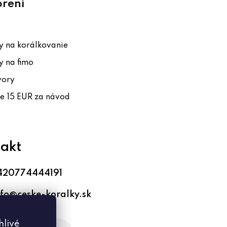
orení
 na korálkovanie
 na fimo
vory
te 15 EUR za návod
akt
420774444191
nfo
@
ceske-koralky.sk
hlivé