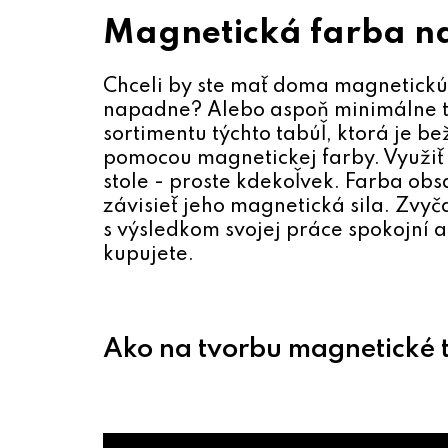
Magnetická farba na 
Chceli by ste mať doma magnetickú t
napadne? Alebo aspoň minimálne to
sortimentu týchto tabúľ, ktorá je b
pomocou magnetickej farby. Využiť
stole - proste kdekoľvek. Farba ob
závisieť jeho magnetická sila. Zvyč
s výsledkom svojej práce spokojní a 
kupujete.
Ako na tvorbu magnetické t