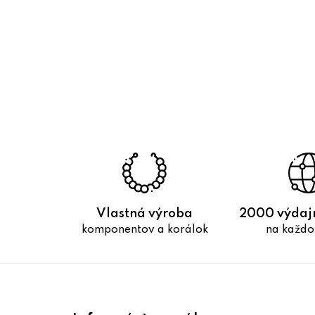
Vlastná výroba
2000 výdaj
komponentov a korálok
na každo
Z