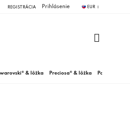
Prihlásenie
EUR
REGISTRÁCIA
NÁKUPNÝ
KOŠÍK
warovski® & lôžka
Preciosa® & lôžka
Pomôcky