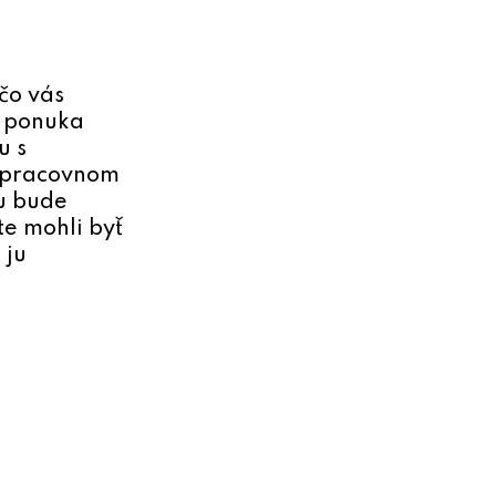
čo vás
m ponuka
u s
i pracovnom
ru bude
te mohli byť
 ju