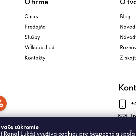
O firme
O tv
ý
p
O nás
Blog
i
Predajňa
Návody
s
u
Služby
Návody
Veľkoobchod
Rozho
Kontakty
Získaj
Kont
+
i
 vaše súkromie
ť Rangl Lukáš využíva cookies pre bezpečné a spoľa