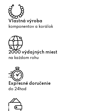
v
k
y
v
Vlastná výroba
ý
komponentov a korálok
p
i
s
u
2000 výdajných miest
na každom rohu
Expresné doručenie
do 24hod