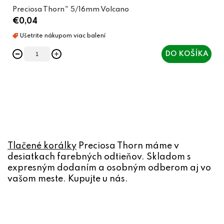
Preciosa Thorn™ 5/16mm Volcano
€0,04
DO KOŠÍKA
O
v
l
á
Tlačené korálky
Preciosa Thorn máme v
d
desiatkach farebných odtieňov. Skladom s
a
expresným dodaním a osobným odberom aj vo
c
vašom meste. Kupujte u nás.
i
e
p
r