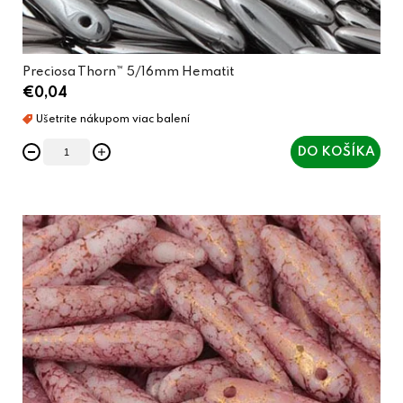
v
Preciosa Thorn™ 5/16mm Hematit
€0,04
DO KOŠÍKA