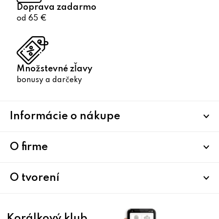
Doprava zadarmo
od 65 €
Množstevné zľavy
bonusy a darčeky
Z
Informácie o nákupe
á
p
ä
O firme
t
i
O tvorení
e
Korálkový klub