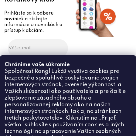
Prihláste sa k odberu
noviniek a získajte
informácie o novinkách a
prístup k akciám.
Chránime vaše súkromie
Odoslaním súhlasíte zo
Spoločnosť Rangl Lukáš využíva cookies pre
spracovaním osobných údajov
bezpečné a spoľahlivé poskytovanie svojich
PRIHLÁSIŤ
internetových stránok, overenie výkonnosti a
Vašich skúseností ako používateľa a pre ďalšie
zlepšovanie zásadného obsahu a
personalizovanej reklamy ako na našich
internetových stránkach, tak aj na stránkach
Kontakt
tretích poskytovateľov. Kliknutím na „Prijať
všetko“ súhlasíte s používaním cookies a iných
+420774444191
technológií na spracovanie Vašich osobných