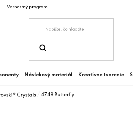
Vernostný program
ponenty
Návlekový materiál
Kreatívne tvorenie
S
/
4748 Butterfly
vski® Crystals