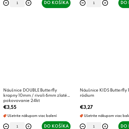
DO KOŠÍKA
DO 
Náušnice DOUBLE Butterfly
Náušnice KIDS Butterfl
krapny 10mm / rivoli 6mm zlaté
ródium
pokovovanie 24kt
€3,55
€3,27
DO KOŠÍKA
DO 