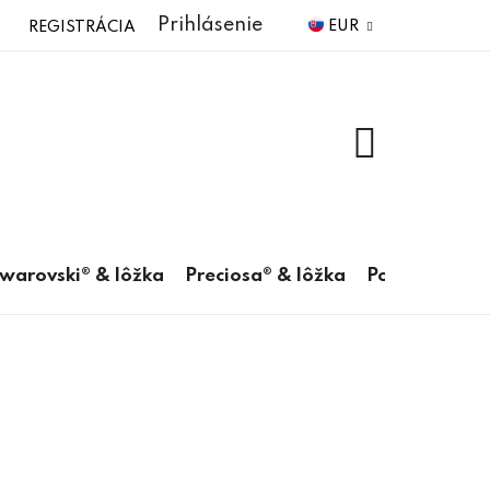
Prihlásenie
EUR
REGISTRÁCIA
NÁKUPNÝ
KOŠÍK
warovski® & lôžka
Preciosa® & lôžka
Pomôcky