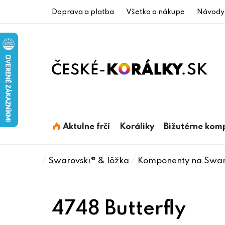
Prejsť
Doprava a platba
Všetko o nákupe
Návody
na
obsah
Aktulne frčí
Koráliky
Bižutérne kom
Domov
/
/
Swarovski® & lôžka
Komponenty na Swaro
4748 Butterfly