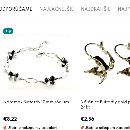
R
ODPORÚČAME
NAJLACNEJŠIE
NAJDRAHŠIE
NAJP
a
V
d
Tip
ý
e
p
n
i
i
s
e
p
p
r
r
o
o
d
Náramok Butterfly 10mm ródium
Náušnice Butterfly gold 
d
24kt
u
u
€8,22
€2,56
k
k