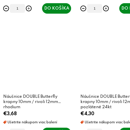
t
t
DO KOŠÍKA
DO 
o
o
v
v
Náušnice DOUBLE Butterfly
Náušnice DOUBLE Butter
krapny 10mm / rivoli 12mm
krapny 10mm / rivoli 12
rhodium
pozlátené 24kt
€3,68
€4,30