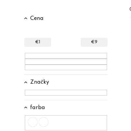
B
Cena
o
č
n
€
1
€
9
ý
p
a
n
Značky
e
l
farba