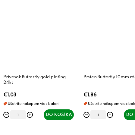
Prívesok Butterfly gold plating
Prsten Butterfly 10mm r
24kt
€1,03
€1,86
DO KOŠÍKA
DO 