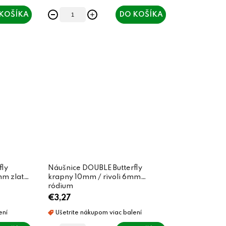
KOŠÍKA
DO KOŠÍKA
fly
Náušnice DOUBLE Butterfly
mm zlaté
krapny 10mm / rivoli 6mm
ródium
€3,27