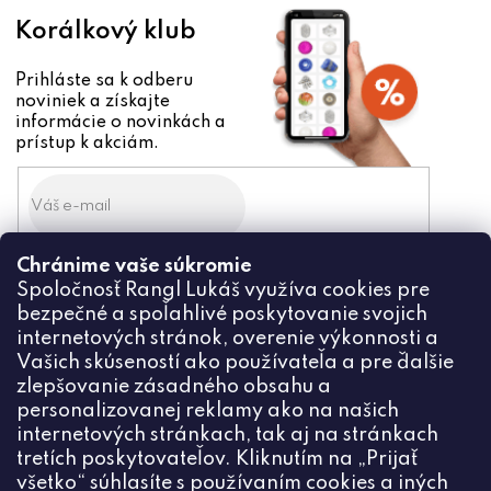
Korálkový klub
Prihláste sa k odberu
noviniek a získajte
informácie o novinkách a
prístup k akciám.
Chránime vaše súkromie
Odoslaním súhlasíte zo
Spoločnosť Rangl Lukáš využíva cookies pre
spracovaním osobných údajov
bezpečné a spoľahlivé poskytovanie svojich
PRIHLÁSIŤ
internetových stránok, overenie výkonnosti a
Vašich skúseností ako používateľa a pre ďalšie
zlepšovanie zásadného obsahu a
personalizovanej reklamy ako na našich
internetových stránkach, tak aj na stránkach
Kontakt
tretích poskytovateľov. Kliknutím na „Prijať
všetko“ súhlasíte s používaním cookies a iných