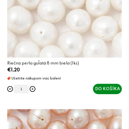
Riečna perla guľatá 8 mm biela (1ks)
€1,20
DO KOŠÍKA