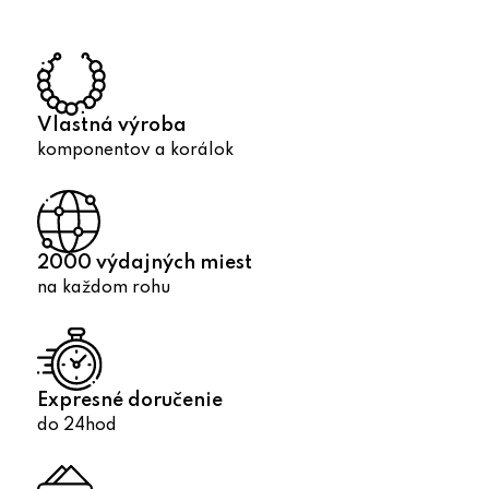
a
c
i
e
p
Vlastná výroba
r
komponentov a korálok
v
k
y
v
2000 výdajných miest
ý
na každom rohu
p
i
s
u
Expresné doručenie
do 24hod