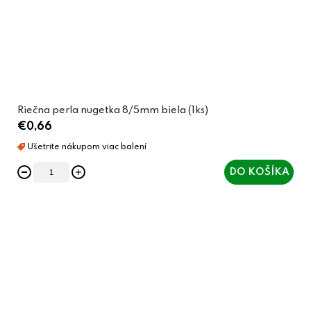
Riečna perla nugetka 8/5mm biela (1ks)
€0,66
DO KOŠÍKA
O
v
l
á
d