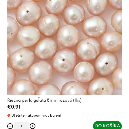
Riečna perla guľatá 8mm ružová (1ks)
€0,91
DO KOŠÍKA