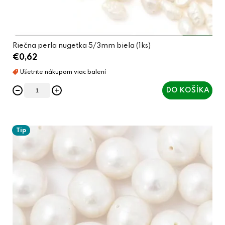
o
v
Riečna perla nugetka 5/3mm biela (1ks)
€0,62
DO KOŠÍKA
Tip