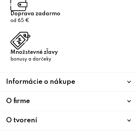
Doprava zadarmo
od 65 €
Množstevné zľavy
bonusy a darčeky
Z
Informácie o nákupe
á
p
ä
O firme
t
i
O tvorení
e