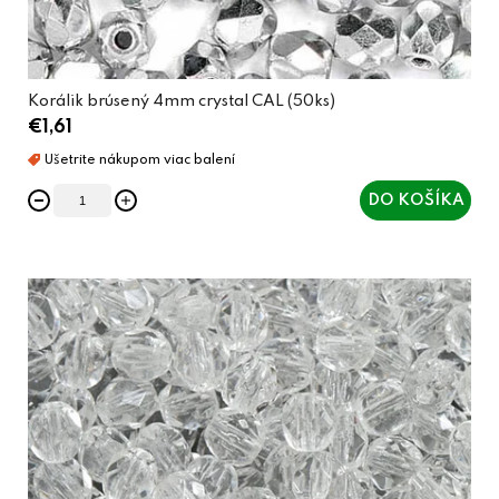
o
v
Korálik brúsený 4mm crystal CAL (50ks)
€1,61
DO KOŠÍKA