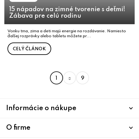
15 nápadov na zimné tvorenie s deťmi!
Zábava pre celú rodinu
Vonku tma, zima a deti majú energie na rozdávanie. Namiesto
ďalšej rozprávky alebo tabletu môžete pr...
CELÝ ČLÁNOK
S
1
9
t
O
r
v
á
l
Z
n
á
Informácie o nákupe
k
á
d
o
a
p
v
c
ä
O firme
a
i
n
t