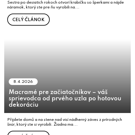
Sestra po desiatich rokoch otvorí krabičku so šperkami a nájde
náramok, ktorý ste pre ňu vyrobili na...
CELÝ ČLÁNOK
8.4.2026
Macramé pre začiatočníkov – váš
sprievodca od prvého uzla po hotovou
dekoráciu
Přijdete domů a na stene nad visí nádherný záves z prírodných
šnúr, ktorý ste si vyrobili. Žiadna ma...