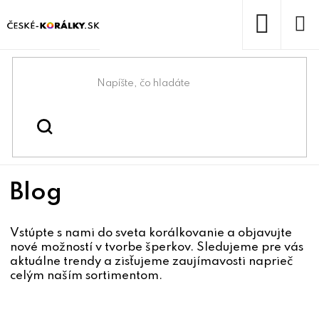
Prejsť
na
obsah
NÁKUP
KOŠÍK
Domov
/
Blog
Blog
Vstúpte s nami do sveta korálkovanie a objavujte
nové možností v tvorbe šperkov. Sledujeme pre vás
aktuálne trendy a zisťujeme zaujímavosti naprieč
celým naším sortimentom.