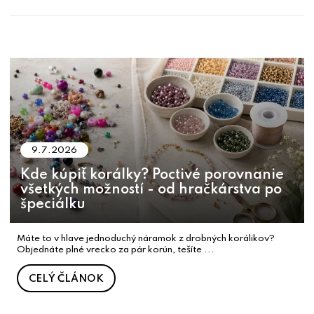
V
ý
p
i
s
č
9.7.2026
l
Kde kúpiť korálky? Poctivé porovnanie
á
všetkých možností - od hračkárstva po
n
špeciálku
k
o
Máte to v hlave jednoduchý náramok z drobných korálikov?
Objednáte plné vrecko za pár korún, tešíte ...
v
CELÝ ČLÁNOK