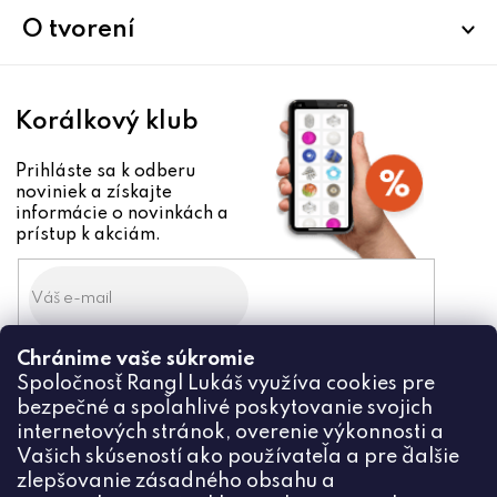
e
i
i
p
O tvorení
e
e
r
v
k
Korálkový klub
y
v
Prihláste sa k odberu
ý
noviniek a získajte
p
informácie o novinkách a
i
prístup k akciám.
s
u
Chránime vaše súkromie
Odoslaním súhlasíte zo
Spoločnosť Rangl Lukáš využíva cookies pre
spracovaním osobných údajov
bezpečné a spoľahlivé poskytovanie svojich
PRIHLÁSIŤ
internetových stránok, overenie výkonnosti a
Vašich skúseností ako používateľa a pre ďalšie
zlepšovanie zásadného obsahu a