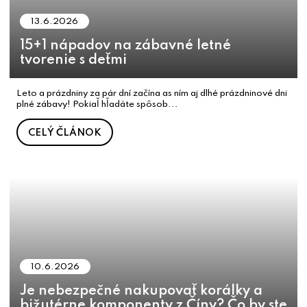
13.6.2026
15+1 nápadov na zábavné letné
tvorenie s deťmi
Leto a prázdniny za pár dní začína as ním aj dlhé prázdninové dni
plné zábavy! Pokiaľ hľadáte spôsob...
CELÝ ČLÁNOK
10.6.2026
Je nebezpečné nakupovať korálky a
bižutérne komponenty z Číny? Čo by ste