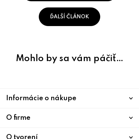
ĎALŠÍ ČLÁNOK
Mohlo by sa vám páčiť…
Z
Informácie o nákupe
á
p
ä
O firme
t
i
O tvorení