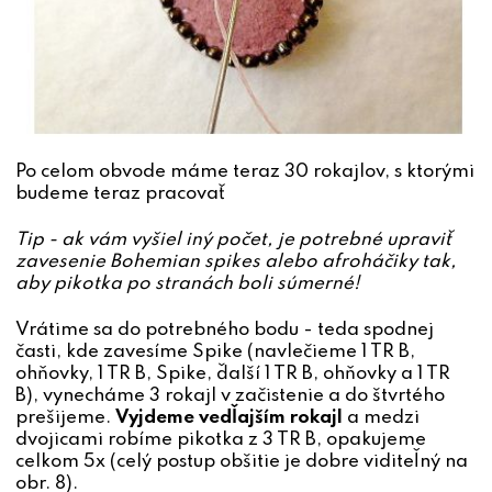
Po celom obvode máme teraz 30 rokajlov, s ktorými
budeme teraz pracovať
Tip - ak vám vyšiel iný počet, je potrebné upraviť
zavesenie Bohemian spikes alebo afroháčiky tak,
aby pikotka po stranách boli súmerné!
Vrátime sa do potrebného bodu - teda spodnej
časti, kde zavesíme Spike (navlečieme 1 TR B,
ohňovky, 1 TR B, Spike, ďalší 1 TR B, ohňovky a 1 TR
B), vynecháme 3 rokajl v začistenie a do štvrtého
prešijeme.
Vyjdeme vedľajším rokajl
a medzi
dvojicami robíme pikotka z 3 TR B, opakujeme
celkom 5x (celý postup obšitie je dobre viditeľný na
obr. 8).