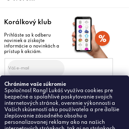
e
Korálkový klub
Prihláste sa k odberu
noviniek a získajte
informácie o novinkách a
prístup k akciám.
Chránime vaše súkromie
Odoslaním súhlasíte zo
spracovaním osobných údajov
Spoločnosť Rangl Lukáš využíva cookies pre
bezpečné a spoľahlivé poskytovanie svojich
PRIHLÁSIŤ
internetových stránok, overenie výkonnosti a
Vašich skúseností ako používateľa a pre ďalšie
zlepšovanie zásadného obsahu a
personalizovanej reklamy ako na našich
internetových stránkach, tak aj na stránkach