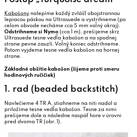
Kabošony
nalepíme každý zvlášť obojstrannou
lepiacou páskou na Ultrasuede a vystrihneme (po
celom obvode necháme cca 5 mm voľný okraj).
Odstrihneme si Nymo
(cca 1 m), prešijeme skrz
Ultrasuede tesne vedľa kabošon a na spodnej
strane pevne zauzlí. Voľný koniec odstrihneme.
Potom vyjdeme tesne vedľa kabošon na hornej
strane.
Základné obšitie kabošon (šijeme proti smeru
hodinových ručičiek)
1. rad (beaded backstitch)
Navlečieme 4 TR A, stiahneme na niti nadol a
priložíme tesne vedľa kabošon. Tesne za nimi
prešijeme dole a následne naspäť hore v úrovni
pred dvoma TR (obr. 1).