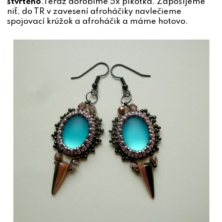
štvrtého
.Teraz dorobíme 5x pikotka. Zapošijeme
niť, do TR v zavesení afroháčiky navlečieme
spojovací krúžok a afroháčik a máme hotovo.