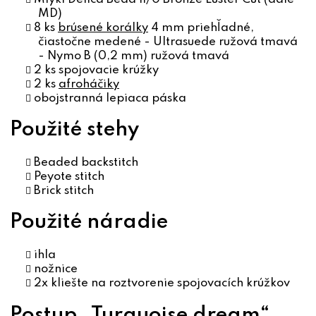
MD)
8 ks
brúsené korálky
4 mm priehľadné,
čiastočne medené - Ultrasuede ružová tmavá
- Nymo B (0,2 mm) ružová tmavá
2 ks spojovacie krúžky
2 ks
afroháčiky
obojstranná lepiaca páska
Použité stehy
Beaded backstitch
Peyote stitch
Brick stitch
Použité náradie
ihla
nožnice
2x kliešte na roztvorenie spojovacích krúžkov
Postup „Turquoise dream“