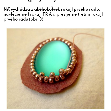
Niť vychádza z akéhokoľvek rokajl prvého radu
,
navlečieme 1 rokajl TR A a prešijeme tretím rokajl
prvého radu (obr. 3).