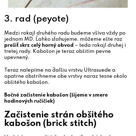
3. rad (peyote)
Medzi rokajl druhého radu budeme všíva vždy po
jednom MD. Ľahko sťahujeme, môžeme ešte raz
prešiť skrz celý horný obvod
– teda rokajl druhej i
tretej rady. Kabošon je teraz obšitím pevne
upevnený.
Teraz nalepíme na ďalšiu vrstvu Ultrasuede a
opatrne obstrihneme obe vrstvy naraz tesne okolo
obšitého kabošon.
Bočné začistenie kabošon (šijeme v smere
hodinových ručičiek)
Začistenie strán obšitého
kabošon (brick stitch)