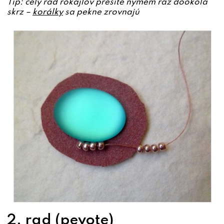
Tip: celý rad rokajlov prešite nymem raz dookola
skrz –
korálky
sa pekne zrovnajú
2. rad (peyote)