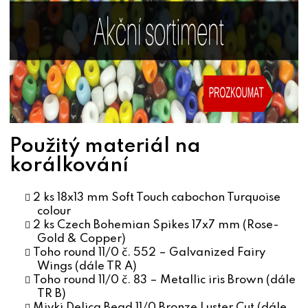
Použitý materiál na
korálkování
2 ks 18x13 mm Soft Touch cabochon Turquoise
colour
2 ks Czech Bohemian Spikes 17x7 mm (Rose-
Gold & Copper)
Toho round 11/0 č. 552 – Galvanized Fairy
Wings (dále TR A)
Toho round 11/0 č. 83 – Metallic iris Brown (dále
TR B)
Miyki Delica Bead 11/0 Bronze Luster Cut (dále