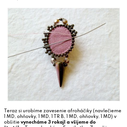
Teraz si urobíme zavesenie afroháčiky (navlečieme
1 MD, ohňovky, 1 MD, 1 TR B, 1 MD, ohňovky, 1 MD) v
obšitie
vynecháme 3 rokajl a všijeme do