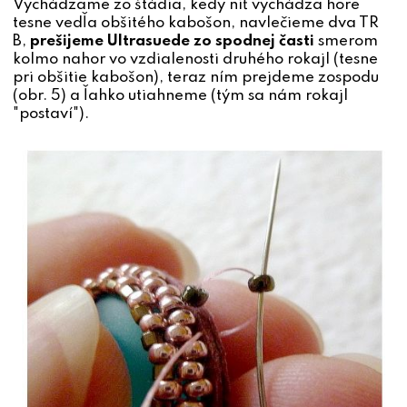
Vychádzame zo štádia, kedy niť vychádza hore
tesne vedľa obšitého kabošon, navlečieme dva TR
B,
prešijeme Ultrasuede zo spodnej časti
smerom
kolmo nahor vo vzdialenosti druhého rokajl (tesne
pri obšitie kabošon), teraz ním prejdeme zospodu
(obr. 5) a ľahko utiahneme (tým sa nám rokajl
"postaví").