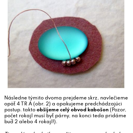
Následne týmito dvoma prejdeme skrz, navlečieme
opäť 4 TR A (obr. 2) a opakujeme predchádzajúci
postup. takto
obšijeme celý obvod kabošon
(Pozor,
počet rokajl musí byť párny, na konci teda pridáme
buď 2 alebo 4 rokajl!).