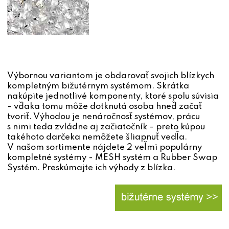
Výbornou variantom je obdarovať svojich blízkych
kompletným bižutérnym systémom. Skrátka
nakúpite jednotlivé komponenty, ktoré spolu súvisia
- vďaka tomu môže dotknutá osoba hneď začať
tvoriť. Výhodou je nenáročnosť systémov, prácu
s nimi teda zvládne aj začiatočník - preto kúpou
takéhoto darčeka nemôžete šliapnuť vedľa.
V našom sortimente nájdete 2 veľmi populárny
kompletné systémy - MESH systém a Rubber Swap
Systém. Preskúmajte ich výhody z blízka.