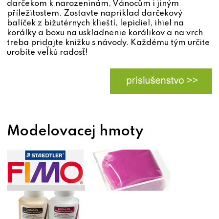
darčekom k narozeninám, Vánocům i jiným
příležitostem. Zostavte napríklad darčekový
balíček z bižutérnych klieští, lepidiel, ihiel na
korálky a boxu na uskladnenie korálikov a na vrch
treba pridajte knižku s návody. Každému tým určite
urobíte veľkú radosť!
Modelovacej hmoty