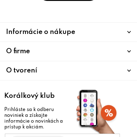
Z
Informácie o nákupe
á
p
ä
O firme
t
i
O tvorení
e
Korálkový klub
Prihláste sa k odberu
noviniek a získajte
informácie o novinkách a
prístup k akciám.