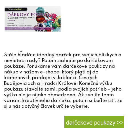
Stále hľadáte ideálny darček pre svojich blízkych a
neviete si rady? Potom siahnite po darčekovom
poukaze. Ponúkame vám darčekové poukazy na
nákup v našom e-shope, ktorý platí aj do
kamenných predajní v Jablonci, Českých
Budějoviciach a Hradci Králové. Konečnú výšku
poukazu si zvoľte sami, podľa svojich potrieb - jeho
výška nie je nijako obmedzená. Ak zvolíte tento
variant kreatívneho darčeka, potom si buďte istí, že
si u nás dotyčný človek určite vyberie.