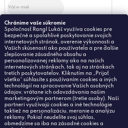
Chránime vaše súkromie
Odoslaním súhlasíte zo
spracovaním osobných údajov
Spoločnosť Rangl Lukáš využíva cookies pre
bezpečné a spoľahlivé poskytovanie svojich
PRIHLÁSIŤ
internetových stránok, overenie výkonnosti a
Vašich skúseností ako používateľa a pre ďalšie
zlepšovanie zásadného obsahu a
personalizovanej reklamy ako na našich
internetových stránkach, tak aj na stránkach
Kontakt
tretích poskytovateľov. Kliknutím na „Prijať
všetko“ súhlasíte s používaním cookies a iných
+420774444191
technológií na spracovanie Vašich osobných
údajov, vrátane ich odovzdávania našim
info
@
ceske-koralky.sk
marketingovým partnerom (tretie osoby). Naši
partneri využívajú cookies a iné technológie
taktiež na personalizáciu, meranie a analýzu
reklamy. Pokiaľ neudelíte svoj súhlas,
obmedzíme sa iba na zásadné cookies a