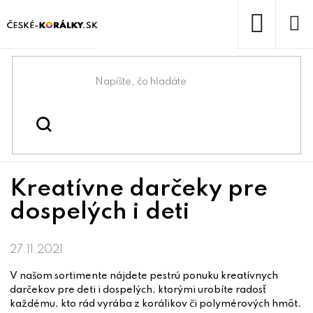
Prejsť
na
obsah
NÁKUP
KOŠÍK
Domov
/
/
Kreatívne darčeky pre dospelých i deti
Blog
Kreatívne darčeky pre
dospelých i deti
27.11.2021
V našom sortimente nájdete pestrú ponuku kreatívnych
darčekov pre deti i dospelých, ktorými urobíte radosť
každému, kto rád vyrába z korálikov či polymérových hmôt.