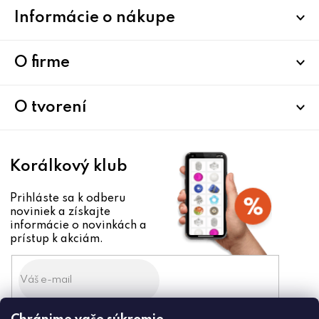
Z
Informácie o nákupe
á
p
ä
O firme
t
i
O tvorení
e
Korálkový klub
Prihláste sa k odberu
noviniek a získajte
informácie o novinkách a
prístup k akciám.