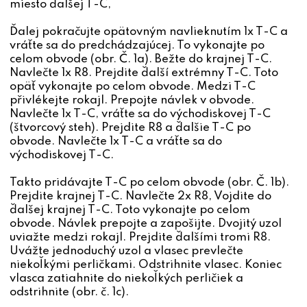
miesto ďalšej T-C,
Ďalej pokračujte opätovným navlieknutím 1x T-C a
vráťte sa do predchádzajúcej. To vykonajte po
celom obvode (obr. Č. 1a). Bežte do krajnej T-C.
Navlečte 1x R8. Prejdite ďalší extrémny T-C. Toto
opäť vykonajte po celom obvode. Medzi T-C
přivlékejte rokajl. Prepojte návlek v obvode.
Navlečte 1x T-C, vráťte sa do východiskovej T-C
(štvorcový steh). Prejdite R8 a ďalšie T-C po
obvode. Navlečte 1x T-C a vráťte sa do
východiskovej T-C.
Takto pridávajte T-C po celom obvode (obr. Č. 1b).
Prejdite krajnej T-C. Navlečte 2x R8, Vojdite do
ďalšej krajnej T-C. Toto vykonajte po celom
obvode. Návlek prepojte a zapošijte. Dvojitý uzol
uviažte medzi rokajl. Prejdite ďalšími tromi R8.
Uvážte jednoduchý uzol a vlasec prevlečte
niekoľkými perličkami. Odstrihnite vlasec. Koniec
vlasca zatiahnite do niekoľkých perličiek a
odstrihnite (obr. č. 1c).