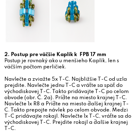
2. Postup pre väčšie Kaplík k FPB 17 mm
Postup je rovnaký ako u menšieho Kaplík, len s
väčším počtom perličiek.
Navlečte a zviažte 5x T-C. Najbližšie T-C od uzla
prejdite. Navlečte jednu T-C a vráťte sa späť do
východiskovej T-C. Takto pridávajte T-C po celom
obvode (obr. Č. 2a). Príďte na miesto krajnej T-C.
Navlečte 1x R8 a Príďte na miesto ďalšej krajnej T-
C. Takto prepojte návlek po celom obvode. Medzi
T-C pridávajte rokajl. Navlečte 1x T-C, vráťte sa do
východiskovej T-C. Prejdite rokajl a ďalšie krajnej
T-C.