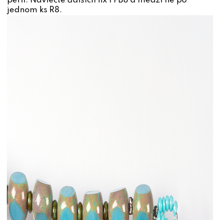
perlí. Navlečte ďalších 11x FPB8 a medzi ne po
jednom ks R8.