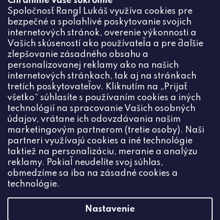
Chránime vaše súkromie
Odoslaním súhlasíte zo
spracovaním osobných údajov
Spoločnosť Rangl Lukáš využíva cookies pre
bezpečné a spoľahlivé poskytovanie svojich
PRIHLÁSIŤ
internetových stránok, overenie výkonnosti a
Vašich skúseností ako používateľa a pre ďalšie
zlepšovanie zásadného obsahu a
personalizovanej reklamy ako na našich
internetových stránkach, tak aj na stránkach
Kontakt
tretích poskytovateľov. Kliknutím na „Prijať
všetko“ súhlasíte s používaním cookies a iných
+420774444191
technológií na spracovanie Vašich osobných
údajov, vrátane ich odovzdávania našim
info
@
ceske-koralky.sk
marketingovým partnerom (tretie osoby). Naši
partneri využívajú cookies a iné technológie
taktiež na personalizáciu, meranie a analýzu
reklamy. Pokiaľ neudelíte svoj súhlas,
obmedzíme sa iba na zásadné cookies a
technológie.
Nastavenie