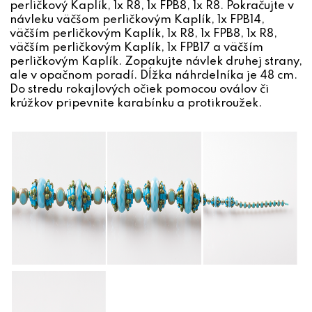
perličkový Kaplík, 1x R8, 1x FPB8, 1x R8. Pokračujte v
návleku väčšom perličkovým Kaplík, 1x FPB14,
väčším perličkovým Kaplík, 1x R8, 1x FPB8, 1x R8,
väčším perličkovým Kaplík, 1x FPB17 a väčším
perličkovým Kaplík. Zopakujte návlek druhej strany,
ale v opačnom poradí. Dĺžka náhrdelníka je 48 cm.
Do stredu rokajlových očiek pomocou oválov či
krúžkov pripevnite karabínku a protikroužek.