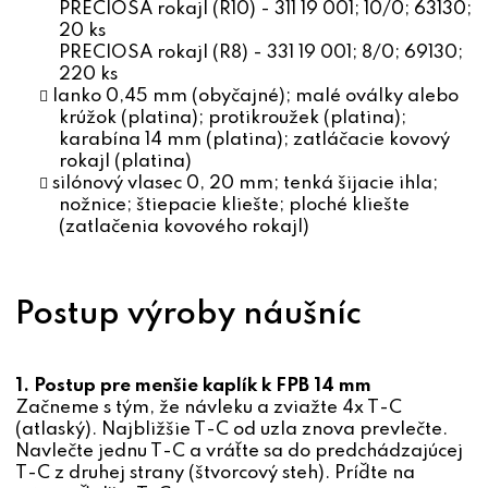
PRECIOSA rokajl (R10) - 311 19 001; 10/0; 63130;
20 ks
PRECIOSA rokajl (R8) - 331 19 001; 8/0; 69130;
220 ks
lanko 0,45 mm (obyčajné); malé oválky alebo
krúžok (platina); protikroužek (platina);
karabína 14 mm (platina); zatláčacie kovový
rokajl (platina)
silónový vlasec 0, 20 mm; tenká šijacie ihla;
nožnice; štiepacie kliešte; ploché kliešte
(zatlačenia kovového rokajl)
Postup výroby náušníc
1. Postup pre m
enšie kaplík k FPB 14 mm
Začneme s tým, že návleku a zviažte 4x T-C
(atlaský). Najbližšie T-C od uzla znova prevlečte.
Navlečte jednu T-C a vráťte sa do predchádzajúcej
T-C z druhej strany (štvorcový steh). Príďte na