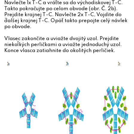
Navlečte 1x T-C a vráťte sa do východiskovej T-C.
Takto pokračujte po celom obvode (obr. Č. 2b).
Prejdite krajnej T-C. Navlečte 2x T-C, Vojdite do
ďalšej krajnej T-C. Opäť takto prepojte celý návlek
po obvode.
Vlasec zakončite a uviažte dvojitý uzol. Prejdite
niekoľkých perličkami a uviažte jednoduchý uzol.
Konce vlasca zatiahnite do okolitých perličiek.