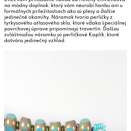
na módny doplnok, ktorý vám neurobí hanbu ani u
formálnych príležitostiach ako sú plesy a ďalšie
jedinečné okamihy. Náramok tvoria perličky z
tyrkysového atlasového skla, ktoré vďaka špeciálnej
povrchovej úprave pripomínajú travertín. Ďalšou
zvláštnosťou náramku sú perličkové Kaplík, ktoré
dotvára jedinečný vzhľad.