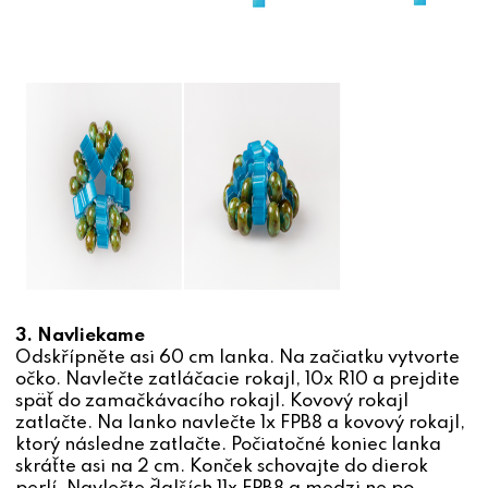
3. Navliekame
Odskřípněte asi 60 cm lanka. Na začiatku vytvorte
očko. Navlečte zatláčacie rokajl, 10x R10 a prejdite
späť do zamačkávacího rokajl. Kovový rokajl
zatlačte. Na lanko navlečte 1x FPB8 a kovový rokajl,
ktorý následne zatlačte. Počiatočné koniec lanka
skráťte asi na 2 cm. Konček schovajte do dierok