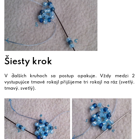
Šiesty krok
V ďalších kruhoch sa postup opakuje. Vždy medzi 2
vystupujúce tmavé rokajl přijšijeme tri rokajl na ráz (svetlý,
tmavý, svetlý).