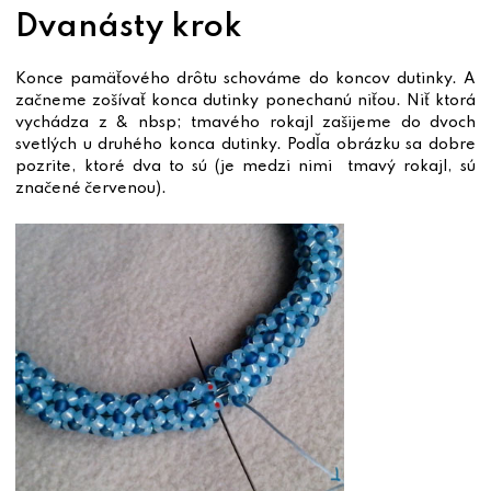
Dvanásty krok
Konce pamäťového drôtu schováme do koncov dutinky. A
začneme zošívať konca dutinky ponechanú niťou. Niť ktorá
vychádza z & nbsp; tmavého rokajl zašijeme do dvoch
svetlých u druhého konca dutinky. Podľa obrázku sa dobre
pozrite, ktoré dva to sú (je medzi nimi tmavý rokajl, sú
značené červenou).