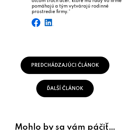
otcom troch dcér, ktoré mu rady vo firme
pomáhajú a tým vytvárajú rodinné
prostredie firmy.“
PREDCHÁDZAJÚCI ČLÁNOK
ĎALŠÍ ČLÁNOK
Mohlo by sa vám páčiť…