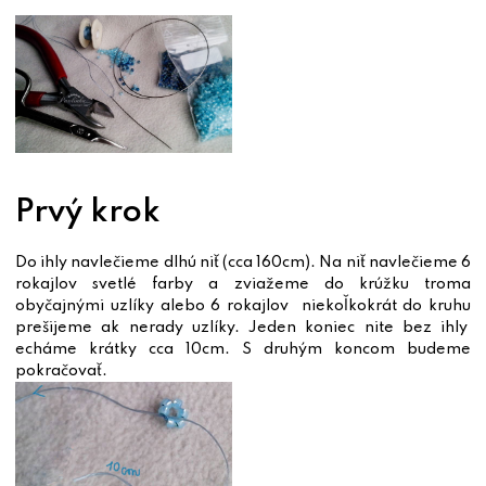
Prvý krok
Do ihly navlečieme dlhú niť (cca 160cm). Na niť navlečieme 6
rokajlov svetlé farby a zviažeme do krúžku troma
obyčajnými uzlíky alebo 6 rokajlov niekoľkokrát do kruhu
prešijeme ak nerady uzlíky. Jeden koniec nite bez ihly
echáme krátky cca 10cm. S druhým koncom budeme
pokračovať.