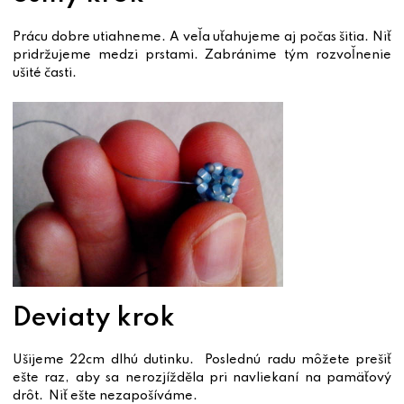
Prácu dobre utiahneme. A veľa uťahujeme aj počas šitia. Niť
pridržujeme medzi prstami. Zabránime tým rozvoľnenie
ušité časti.
Deviaty krok
Ušijeme 22cm dlhú dutinku. Poslednú radu môžete prešiť
ešte raz, aby sa nerozjížděla pri navliekaní na pamäťový
drôt. Niť ešte nezapošíváme.