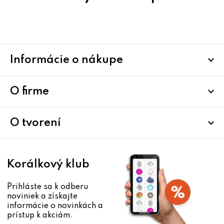
Z
Informácie o nákupe
á
p
ä
O firme
t
i
O tvorení
e
Korálkový klub
Prihláste sa k odberu
noviniek a získajte
informácie o novinkách a
prístup k akciám.