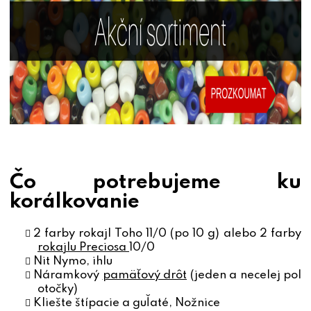
Čo potrebujeme ku
korálkovanie
2 farby rokajl Toho 11/0 (po 10 g) alebo 2 farby
rokajlu Preciosa
10/0
Nit Nymo, ihlu
Náramkový
pamäťový drôt
(jeden a necelej pol
otočky)
Kliešte štípacie a guľaté, Nožnice