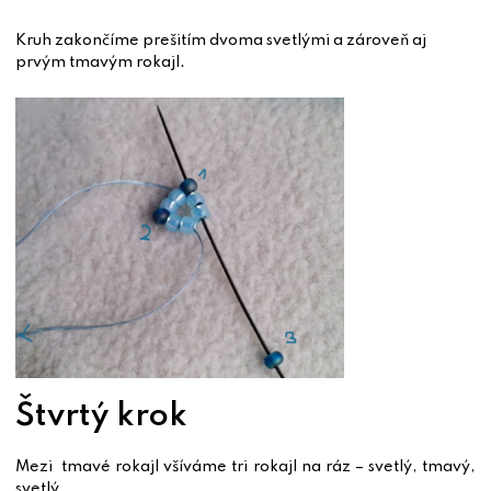
Kruh zakončíme prešitím dvoma svetlými a zároveň aj
prvým tmavým rokajl.
Štvrtý krok
Mezi tmavé rokajl všíváme tri rokajl na ráz – svetlý, tmavý,
svetlý.