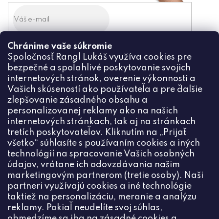
Chránime vaše súkromie
Odoslaním súhlasíte zo
Spoločnosť Rangl Lukáš využíva cookies pre
spracovaním osobných údajov
bezpečné a spoľahlivé poskytovanie svojich
PRIHLÁSIŤ
internetových stránok, overenie výkonnosti a
Vašich skúseností ako používateľa a pre ďalšie
zlepšovanie zásadného obsahu a
personalizovanej reklamy ako na našich
internetových stránkach, tak aj na stránkach
Kontakt
tretích poskytovateľov. Kliknutím na „Prijať
všetko“ súhlasíte s používaním cookies a iných
+420774444191
technológií na spracovanie Vašich osobných
údajov, vrátane ich odovzdávania našim
info
@
ceske-koralky.sk
marketingovým partnerom (tretie osoby). Naši
partneri využívajú cookies a iné technológie
taktiež na personalizáciu, meranie a analýzu
reklamy. Pokiaľ neudelíte svoj súhlas,
obmedzíme sa iba na zásadné cookies a