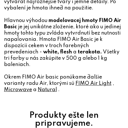
vytvárať najrôznejšie tvary i jemné detaily. Po
vybalení je hmota ihneď na použitie.
Hlavnou výhodou
modelovacej hmoty FIMO Air
Basic
je jej unikátne zloženie, ktoré ako u jedinej
hmoty tohto typu zvláda vytvrdnutí bez nutnosti
napaľovania. Hmota FIMO Air Basic je k
dispozícii cekem v troch farebných
prevedeniach -
white,
flesh
a
terakota.
Všetky
tri farby u nás zakúpite v 500 g alebo 1 kg
baleniach.
Okrem FIMO Air basic ponúkame ďalšie
varianty radu Air, ktorými sú
FIMO Air Light
,
Microwave
a
Natural
.
Produkty ešte len
pripravujeme.