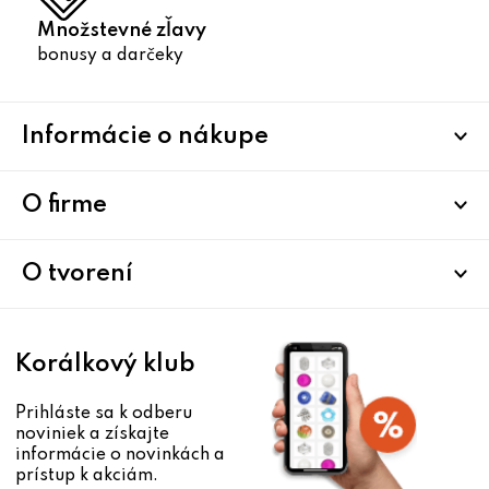
Množstevné zľavy
bonusy a darčeky
Z
Informácie o nákupe
á
p
ä
O firme
t
i
O tvorení
e
Korálkový klub
Prihláste sa k odberu
noviniek a získajte
informácie o novinkách a
prístup k akciám.