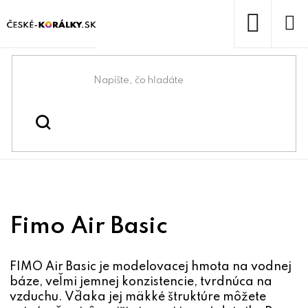
Prejsť
na
obsah
NÁKUP
KOŠÍK
Domov
/
/
/
Kreatívne tvorenie
Modelovacia hmoty a živice
/
/
FIMO Air Basic
Fimo
FIMO AIR
Fimo Air Basic
FIMO Air Basic je modelovacej hmota na vodnej
báze, veľmi jemnej konzistencie, tvrdnúca na
vzduchu. Vďaka jej mäkké štruktúre môžete