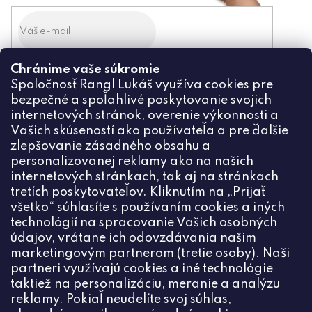
Chránime vaše súkromie
Odoslaním súhlasíte zo
Spoločnosť Rangl Lukáš využíva cookies pre
spracovaním osobných údajov
bezpečné a spoľahlivé poskytovanie svojich
PRIHLÁSIŤ
internetových stránok, overenie výkonnosti a
Vašich skúseností ako používateľa a pre ďalšie
zlepšovanie zásadného obsahu a
personalizovanej reklamy ako na našich
internetových stránkach, tak aj na stránkach
Kontakt
tretích poskytovateľov. Kliknutím na „Prijať
všetko“ súhlasíte s používaním cookies a iných
+420774444191
technológií na spracovanie Vašich osobných
údajov, vrátane ich odovzdávania našim
info
@
ceske-koralky.sk
marketingovým partnerom (tretie osoby). Naši
partneri využívajú cookies a iné technológie
taktiež na personalizáciu, meranie a analýzu
reklamy. Pokiaľ neudelíte svoj súhlas,