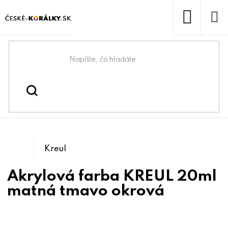
Prejsť
na
obsah
NÁKUP
KOŠÍK
Domov
/
/
Kreatívne maľovanie a
Kreatívne tvorenie
/
/
Maľovanie na kamene
tvorenie
Tetovanie
Kreul
Akrylová farba KREUL 20ml
matná tmavo okrová