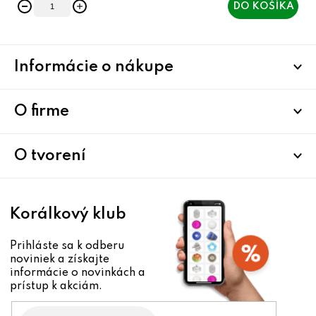
DO KOŠÍKA
Z
Informácie o nákupe
á
p
ä
O firme
t
i
O tvorení
e
Korálkový klub
Prihláste sa k odberu
noviniek a získajte
informácie o novinkách a
prístup k akciám.