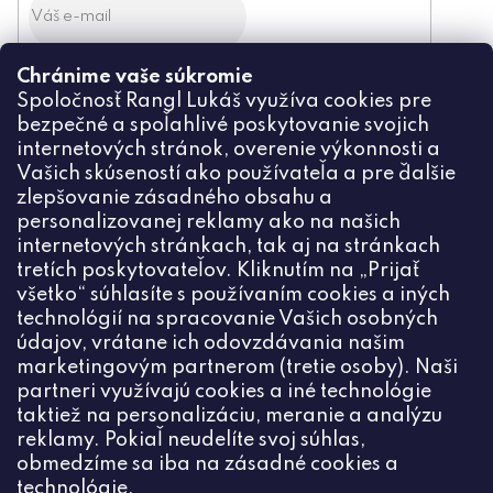
Chránime vaše súkromie
Odoslaním súhlasíte zo
Spoločnosť Rangl Lukáš využíva cookies pre
spracovaním osobných údajov
bezpečné a spoľahlivé poskytovanie svojich
PRIHLÁSIŤ
internetových stránok, overenie výkonnosti a
Vašich skúseností ako používateľa a pre ďalšie
zlepšovanie zásadného obsahu a
personalizovanej reklamy ako na našich
internetových stránkach, tak aj na stránkach
Kontakt
tretích poskytovateľov. Kliknutím na „Prijať
všetko“ súhlasíte s používaním cookies a iných
+420774444191
technológií na spracovanie Vašich osobných
údajov, vrátane ich odovzdávania našim
info
@
ceske-koralky.sk
marketingovým partnerom (tretie osoby). Naši
partneri využívajú cookies a iné technológie
taktiež na personalizáciu, meranie a analýzu
reklamy. Pokiaľ neudelíte svoj súhlas,
obmedzíme sa iba na zásadné cookies a
technológie.