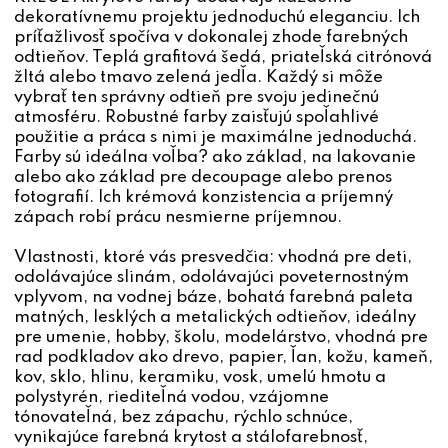
dekoratívnemu projektu jednoduchú eleganciu. Ich
príťažlivosť spočíva v dokonalej zhode farebných
odtieňov. Teplá grafitová šedá, priateľská citrónová
žltá alebo tmavo zelená jedľa. Každý si môže
vybrať ten správny odtieň pre svoju jedinečnú
atmosféru. Robustné farby zaisťujú spoľahlivé
použitie a práca s nimi je maximálne jednoduchá.
Farby sú ideálna voľba? ako základ, na lakovanie
alebo ako základ pre decoupage alebo prenos
fotografií. Ich krémová konzistencia a príjemný
zápach robí prácu nesmierne príjemnou.
Vlastnosti, ktoré vás presvedčia: vhodná pre deti,
odolávajúce slinám, odolávajúci poveternostným
vplyvom, na vodnej báze, bohatá farebná paleta
matných, lesklých a metalických odtieňov, ideálny
pre umenie, hobby, školu, modelárstvo, vhodná pre
rad podkladov ako drevo, papier, ľan, kožu, kameň,
kov, sklo, hlinu, keramiku, vosk, umelú hmotu a
polystyrén, riediteľná vodou, vzájomne
tónovateľná, bez zápachu, rýchlo schnúce,
vynikajúce farebná krytost a stálofarebnosť,