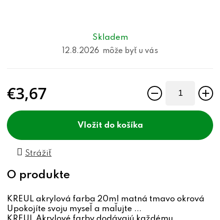
Skladem
12.8.2026
€3,67
Jednotková cena:
do košíka
Strážiť
KREUL akrylová farba 20ml matná tmavo okrová
Upokojíte svoju myseľ a maľujte ...
KREUL Akrylové farby dodávajú každému