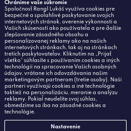
Chránime vaše súkromie
Odoslaním súhlasíte zo
Spoločnosť Rangl Lukáš využíva cookies pre
spracovaním osobných údajov
bezpečné a spoľahlivé poskytovanie svojich
PRIHLÁSIŤ
internetových stránok, overenie výkonnosti a
Vašich skúseností ako používateľa a pre ďalšie
zlepšovanie zásadného obsahu a
personalizovanej reklamy ako na našich
internetových stránkach, tak aj na stránkach
Kontakt
tretích poskytovateľov. Kliknutím na „Prijať
všetko“ súhlasíte s používaním cookies a iných
+420774444191
technológií na spracovanie Vašich osobných
údajov, vrátane ich odovzdávania našim
info
@
ceske-koralky.sk
marketingovým partnerom (tretie osoby). Naši
partneri využívajú cookies a iné technológie
taktiež na personalizáciu, meranie a analýzu
reklamy. Pokiaľ neudelíte svoj súhlas,
obmedzíme sa iba na zásadné cookies a
technológie.
Nastavenie