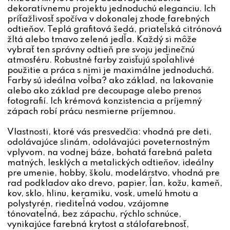
dekoratívnemu projektu jednoduchú eleganciu. Ich
príťažlivosť spočíva v dokonalej zhode farebných
odtieňov. Teplá grafitová šedá, priateľská citrónová
žltá alebo tmavo zelená jedľa. Každý si môže
vybrať ten správny odtieň pre svoju jedinečnú
atmosféru. Robustné farby zaisťujú spoľahlivé
použitie a práca s nimi je maximálne jednoduchá.
Farby sú ideálna voľba? ako základ, na lakovanie
alebo ako základ pre decoupage alebo prenos
fotografií. Ich krémová konzistencia a príjemný
zápach robí prácu nesmierne príjemnou.
Vlastnosti, ktoré vás presvedčia: vhodná pre deti,
odolávajúce slinám, odolávajúci poveternostným
vplyvom, na vodnej báze, bohatá farebná paleta
matných, lesklých a metalických odtieňov, ideálny
pre umenie, hobby, školu, modelárstvo, vhodná pre
rad podkladov ako drevo, papier, ľan, kožu, kameň,
kov, sklo, hlinu, keramiku, vosk, umelú hmotu a
polystyrén, riediteľná vodou, vzájomne
tónovateľná, bez zápachu, rýchlo schnúce,
vynikajúce farebná krytost a stálofarebnosť,