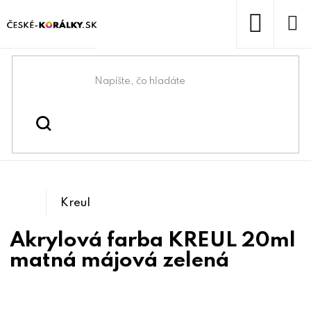
Prejsť
na
obsah
NÁKUP
KOŠÍK
Domov
/
/
Kreatívne maľovanie a
Kreatívne tvorenie
/
/
Maľovanie na kamene
tvorenie
Tetovanie
Kreul
Akrylová farba KREUL 20ml
matná májová zelená