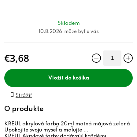
Skladem
10.8.2026
€3,68
Jednotková cena:
do košíka
Strážiť
KREUL akrylová farba 20ml matná májová zelená
Upokojíte svoju myseľ a maľujte ...
KREUL Akrylové farby dodávajú každému