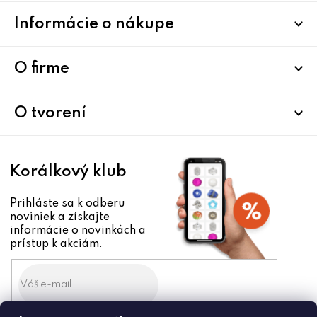
Z
Informácie o nákupe
á
p
ä
O firme
t
i
O tvorení
e
Korálkový klub
Prihláste sa k odberu
noviniek a získajte
informácie o novinkách a
prístup k akciám.