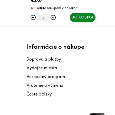
€3,67
DO KOŠÍKA
Z
á
Informácie o nákupe
p
Doprava a platby
ä
Výdajné miesta
t
Vernostný program
i
Vrátenie a výmena
e
Časté otázky