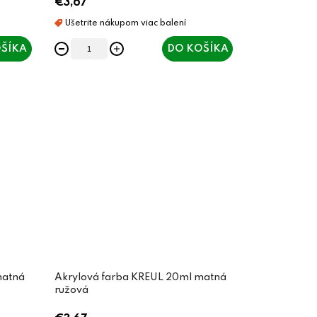
€3,67
ŠÍKA
DO KOŠÍKA
matná
Akrylová farba KREUL 20ml matná
ružová