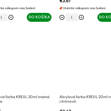
7
€3,67
DO KOŠÍKA
DO KO
ová farba KREUL 20ml matná
Akrylová farba KREUL 20ml 
ka
citrónová