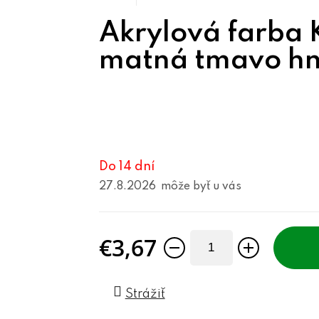
Akrylová farba
matná tmavo h
Do 14 dní
27.8.2026
€3,67
Jednotková cena:
Strážiť