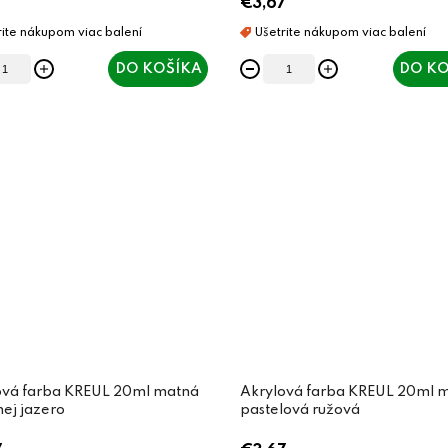
7
€3,67
DO KOŠÍKA
DO KO
ová farba KREUL 20ml matná
Akrylová farba KREUL 20ml 
ej jazero
pastelová ružová