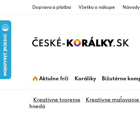
Prejsť
Doprava a platba
Všetko o nákupe
Návody
na
obsah
Aktulne frčí
Koráliky
Bižutérne kom
Domov
/
/
Kreatívne tvorenie
Kreatívne maľovanie 
hnedá