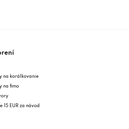
orení
 na korálkovanie
 na fimo
vory
te 15 EUR za návod