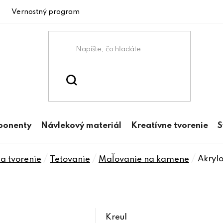
Vernostný program
ponenty
Návlekový materiál
Kreatívne tvorenie
S
/
/
/
Akryl
a tvorenie
Tetovanie
Maľovanie na kamene
Kreul