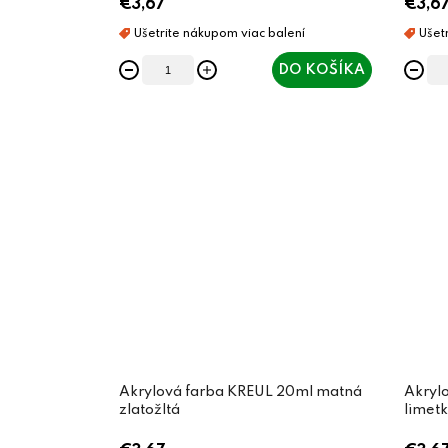
€3,67
€3,6
DO KOŠÍKA
Akrylová farba KREUL 20ml matná
Akryl
zlatožltá
limet