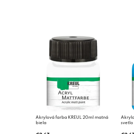
Akrylová farba KREUL 20ml matná
Akryl
biela
svetl