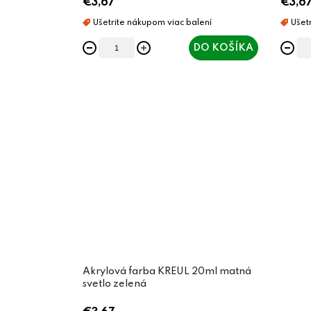
€3,67
€3,6
DO KOŠÍKA
Akrylová farba KREUL 20ml matná
svetlo zelená