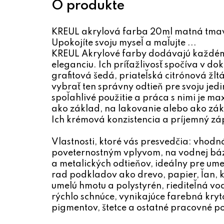
KREUL akrylová farba 20ml matná tma
Upokojíte svoju myseľ a maľujte ...
KREUL Akrylové farby dodávajú každém
eleganciu. Ich príťažlivosť spočíva v d
grafitová šedá, priateľská citrónová žl
vybrať ten správny odtieň pre svoju jed
spoľahlivé použitie a práca s nimi je m
ako základ, na lakovanie alebo ako zák
Ich krémová konzistencia a príjemný zá
Vlastnosti, ktoré vás presvedčia: vhodn
poveternostným vplyvom, na vodnej báz
a metalických odtieňov, ideálny pre um
rad podkladov ako drevo, papier, ľan, ko
umelú hmotu a polystyrén, riediteľná v
rýchlo schnúce, vynikajúce farebná kryt
pigmentov, štetce a ostatné pracovné 