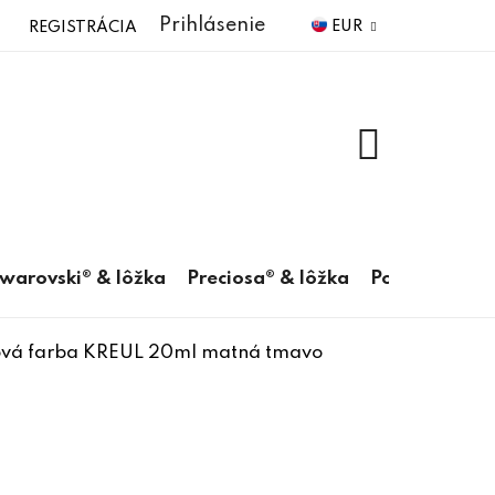
Prihlásenie
EUR
REGISTRÁCIA
NÁKUPNÝ
KOŠÍK
warovski® & lôžka
Preciosa® & lôžka
Pomôcky
ová farba KREUL 20ml matná tmavo