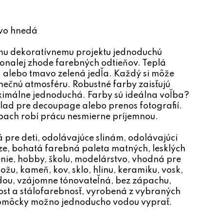
vo hnedá
u dekoratívnemu projektu jednoduchú
okonalej zhode farebných odtieňov. Teplá
tá alebo tmavo zelená jedľa. Každý si môže
inečnú atmosféru. Robustné farby zaisťujú
aximálne jednoduchá. Farby sú ideálna voľba?
lad pre decoupage alebo prenos fotografií.
pach robí prácu nesmierne príjemnou.
á pre deti, odolávajúce slinám, odolávajúci
e, bohatá farebná paleta matných, lesklých
enie, hobby, školu, modelárstvo, vhodná pre
žu, kameň, kov, sklo, hlinu, keramiku, vosk,
odou, vzájomne tónovateľná, bez zápachu,
ost a stálofarebnosť, vyrobená z vybraných
pomôcky možno jednoducho vodou vyprať.