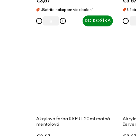
€3,67
€3,6
DO KOŠÍKA
Akrylová farba KREUL 20ml matná
Akryl
mentolová
červen