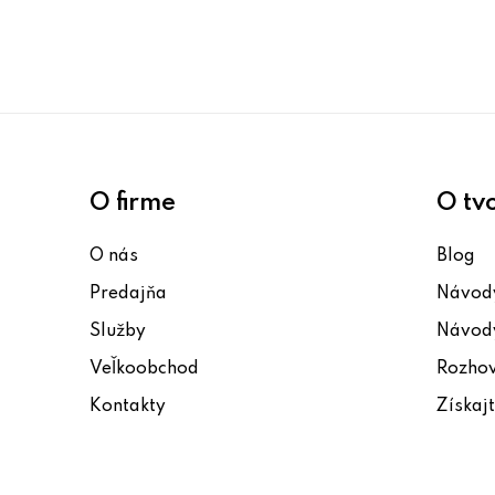
O firme
O tv
O nás
Blog
Predajňa
Návody
Služby
Návody
Veľkoobchod
Rozho
Kontakty
Získaj