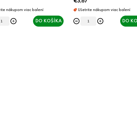
7
€3,67
DO KOŠÍKA
DO KO