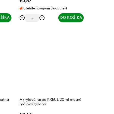
€3,67
ŠÍKA
DO KOŠÍKA
matná
Akrylová farba KREUL 20ml matná
májová zelená