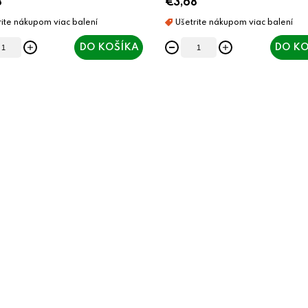
8
€3,68
DO KOŠÍKA
DO KO