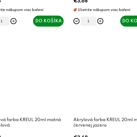
8
€3,68
DO KOŠÍKA
DO KO
ová farba KREUL 20ml matná
Akrylová farba KREUL 20ml 
lová
červenej jazero