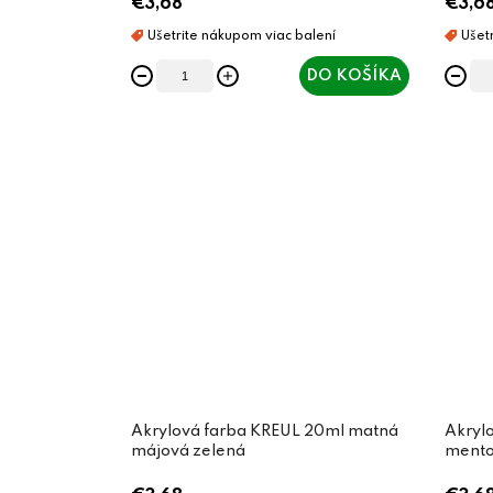
€3,68
€3,6
DO KOŠÍKA
Akrylová farba KREUL 20ml matná
Akryl
májová zelená
mento