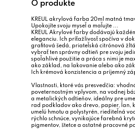
KREUL akrylová farba 20ml matná tma
Upokojíte svoju myseľ a maľujte ...
KREUL Akrylové farby dodávajú každém
eleganciu. Ich príťažlivosť spočíva v d
grafitová šedá, priateľská citrónová žl
vybrať ten správny odtieň pre svoju jed
spoľahlivé použitie a práca s nimi je m
ako základ, na lakovanie alebo ako zák
Ich krémová konzistencia a príjemný zá
Vlastnosti, ktoré vás presvedčia: vhodn
poveternostným vplyvom, na vodnej báz
a metalických odtieňov, ideálny pre um
rad podkladov ako drevo, papier, ľan, ko
umelú hmotu a polystyrén, riediteľná v
rýchlo schnúce, vynikajúce farebná kryt
pigmentov, štetce a ostatné pracovné 