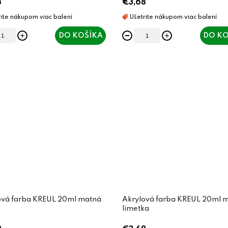
8
€3,68
DO KOŠÍKA
DO KO
ová farba KREUL 20ml matná
Akrylová farba KREUL 20ml 
limetka