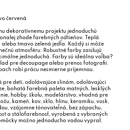
vo červená
u dekoratívnemu projektu jednoduchú
okonalej zhode farebných odtieňov. Teplá
tá alebo tmavo zelená jedľa. Každý si môže
inečnú atmosféru. Robustné farby zaisťujú
aximálne jednoduchá. Farby sú ideálna voľba?
lad pre decoupage alebo prenos fotografií.
pach robí prácu nesmierne príjemnou.
á pre deti, odolávajúce slinám, odolávajúci
e, bohatá farebná paleta matných, lesklých
enie, hobby, školu, modelárstvo, vhodná pre
žu, kameň, kov, sklo, hlinu, keramiku, vosk,
odou, vzájomne tónovateľná, bez zápachu,
ost a stálofarebnosť, vyrobená z vybraných
pomôcky možno jednoducho vodou vyprať.