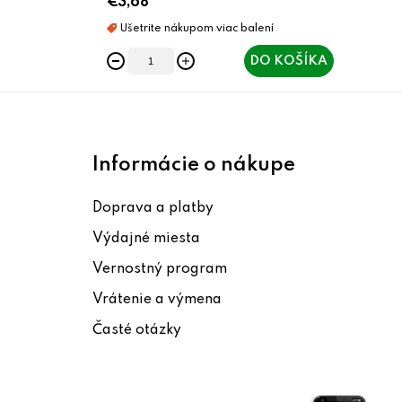
€3,68
DO KOŠÍKA
Z
á
Informácie o nákupe
p
Doprava a platby
ä
Výdajné miesta
t
Vernostný program
i
Vrátenie a výmena
e
Časté otázky