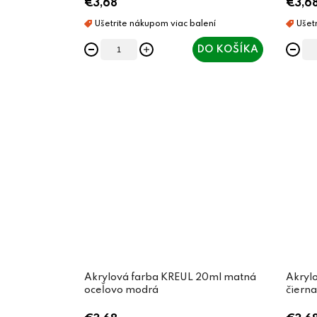
€3,68
€3,6
DO KOŠÍKA
Akrylová farba KREUL 20ml matná
Akryl
oceľovo modrá
čierna