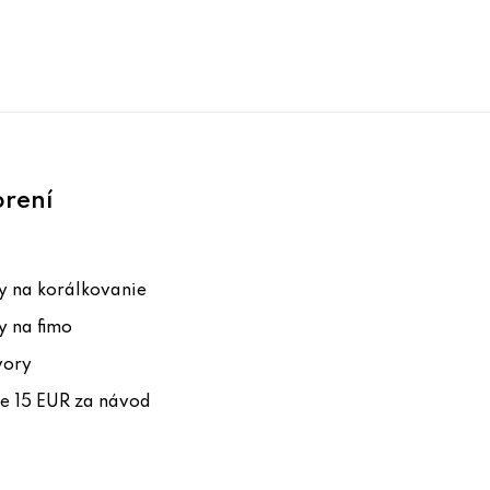
orení
 na korálkovanie
 na fimo
vory
te 15 EUR za návod