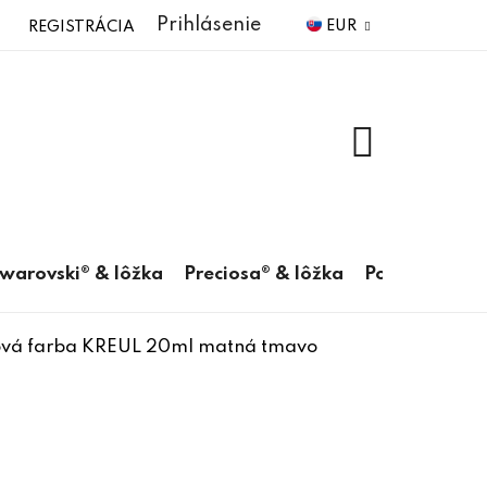
Prihlásenie
EUR
REGISTRÁCIA
NÁKUPNÝ
KOŠÍK
warovski® & lôžka
Preciosa® & lôžka
Pomôcky
ová farba KREUL 20ml matná tmavo