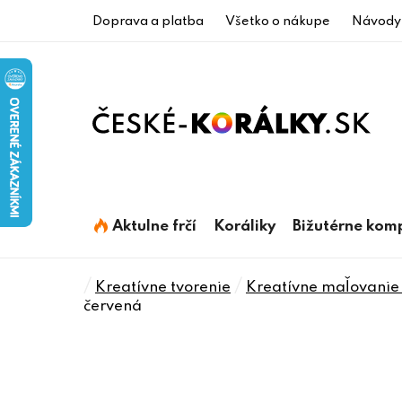
Prejsť
Doprava a platba
Všetko o nákupe
Návody
na
obsah
Aktulne frčí
Koráliky
Bižutérne kom
Domov
/
/
Kreatívne tvorenie
Kreatívne maľovanie 
červená