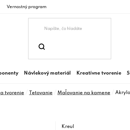
Vernostný program
ponenty
Návlekový materiál
Kreatívne tvorenie
S
/
/
/
Akryl
a tvorenie
Tetovanie
Maľovanie na kamene
Kreul