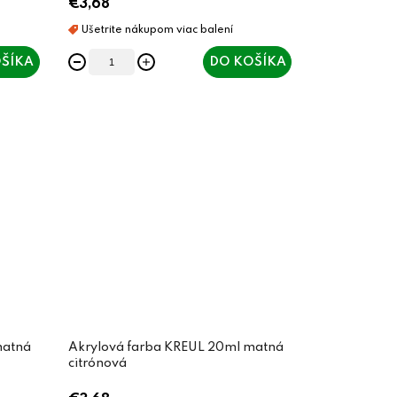
€3,68
ŠÍKA
DO KOŠÍKA
matná
Akrylová farba KREUL 20ml matná
citrónová