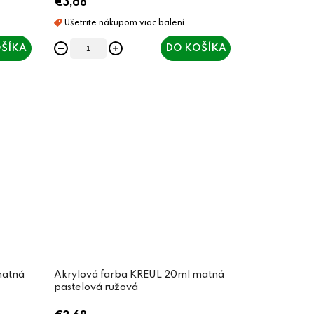
€3,68
ŠÍKA
DO KOŠÍKA
matná
Akrylová farba KREUL 20ml matná
pastelová ružová