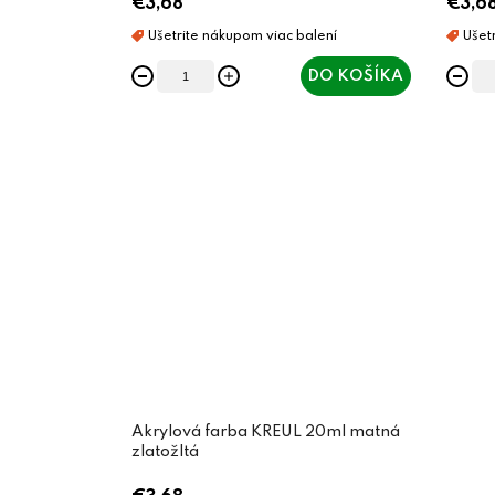
€3,68
€3,6
DO KOŠÍKA
Akrylová farba KREUL 20ml matná
zlatožltá