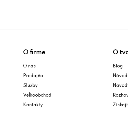
O firme
O tv
O nás
Blog
Predajňa
Návody
Služby
Návody
Veľkoobchod
Rozho
Kontakty
Získaj