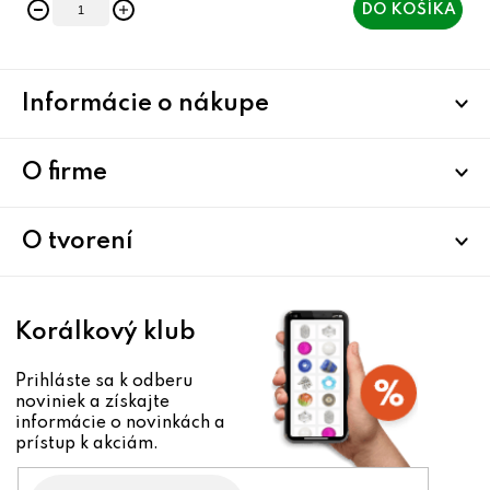
DO KOŠÍKA
Z
Informácie o nákupe
á
p
ä
O firme
t
i
O tvorení
e
Korálkový klub
Prihláste sa k odberu
noviniek a získajte
informácie o novinkách a
prístup k akciám.