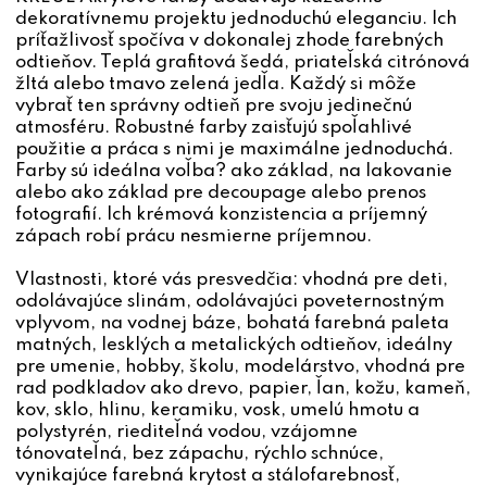
dekoratívnemu projektu jednoduchú eleganciu. Ich
príťažlivosť spočíva v dokonalej zhode farebných
odtieňov. Teplá grafitová šedá, priateľská citrónová
žltá alebo tmavo zelená jedľa. Každý si môže
vybrať ten správny odtieň pre svoju jedinečnú
atmosféru. Robustné farby zaisťujú spoľahlivé
použitie a práca s nimi je maximálne jednoduchá.
Farby sú ideálna voľba? ako základ, na lakovanie
alebo ako základ pre decoupage alebo prenos
fotografií. Ich krémová konzistencia a príjemný
zápach robí prácu nesmierne príjemnou.
Vlastnosti, ktoré vás presvedčia: vhodná pre deti,
odolávajúce slinám, odolávajúci poveternostným
vplyvom, na vodnej báze, bohatá farebná paleta
matných, lesklých a metalických odtieňov, ideálny
pre umenie, hobby, školu, modelárstvo, vhodná pre
rad podkladov ako drevo, papier, ľan, kožu, kameň,
kov, sklo, hlinu, keramiku, vosk, umelú hmotu a
polystyrén, riediteľná vodou, vzájomne
tónovateľná, bez zápachu, rýchlo schnúce,
vynikajúce farebná krytost a stálofarebnosť,