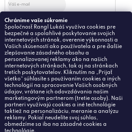
Chránime vaše súkromie
Odoslaním súhlasíte zo
Spoločnosť Rangl Lukáš využíva cookies pre
spracovaním osobných údajov
bezpečné a spoľahlivé poskytovanie svojich
PRIHLÁSIŤ
internetových stránok, overenie výkonnosti a
Vašich skúseností ako používateľa a pre ďalšie
zlepšovanie zásadného obsahu a
personalizovanej reklamy ako na našich
internetových stránkach, tak aj na stránkach
Kontakt
tretích poskytovateľov. Kliknutím na „Prijať
všetko“ súhlasíte s používaním cookies a iných
+420774444191
technológií na spracovanie Vašich osobných
údajov, vrátane ich odovzdávania našim
info
@
ceske-koralky.sk
marketingovým partnerom (tretie osoby). Naši
partneri využívajú cookies a iné technológie
taktiež na personalizáciu, meranie a analýzu
reklamy. Pokiaľ neudelíte svoj súhlas,
obmedzíme sa iba na zásadné cookies a
technológie.