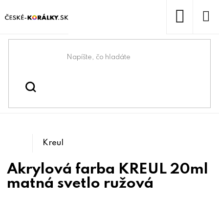
Prejsť
na
obsah
NÁKUP
KOŠÍK
Domov
/
/
Kreatívne maľovanie a
Kreatívne tvorenie
/
/
Maľovanie na kamene
tvorenie
Tetovanie
Kreul
Akrylová farba KREUL 20ml
matná svetlo ružová