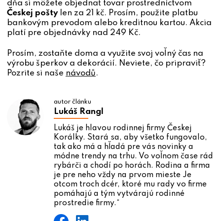
dňa si môžete objednať tovar prostredníctvom
Českej pošty
len za 21 kč. Prosím, použite platbu
bankovým prevodom alebo kreditnou kartou. Akcia
platí pre objednávky nad 249 Kč.
Prosím, zostaňte doma a využite svoj voľný čas na
výrobu šperkov a dekorácií. Neviete, čo pripraviť?
Pozrite si naše
návodů
.
autor článku
Lukáš Rangl
Lukáš je hlavou rodinnej firmy Českej
Korálky. Stará sa, aby všetko fungovalo,
tak ako má a hľadá pre vás novinky a
módne trendy na trhu. Vo voľnom čase rád
rybárči a chodí po horách. Rodina a firma
je pre neho vždy na prvom mieste Je
otcom troch dcér, ktoré mu rady vo firme
pomáhajú a tým vytvárajú rodinné
prostredie firmy.“