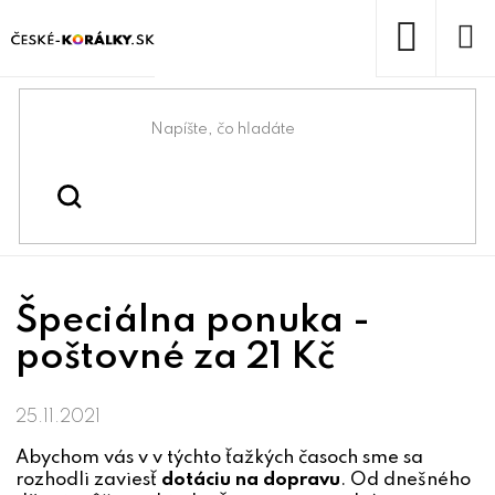
Prejsť
na
obsah
NÁKUP
KOŠÍK
Domov
/
/
/
Špeciálna ponuka - poštovné za 21
Blog
Akcia
Kč
Špeciálna ponuka -
poštovné za 21 Kč
25.11.2021
Abychom vás v v týchto ťažkých časoch sme sa
rozhodli zaviesť
dotáciu na dopravu
. Od dnešného