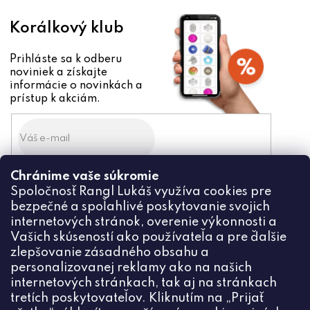
Korálkový klub
Prihláste sa k odberu
noviniek a získajte
informácie o novinkách a
prístup k akciám.
Chránime vaše súkromie
Odoslaním súhlasíte zo
Spoločnosť Rangl Lukáš využíva cookies pre
spracovaním osobných údajov
bezpečné a spoľahlivé poskytovanie svojich
PRIHLÁSIŤ
internetových stránok, overenie výkonnosti a
Vašich skúseností ako používateľa a pre ďalšie
zlepšovanie zásadného obsahu a
personalizovanej reklamy ako na našich
internetových stránkach, tak aj na stránkach
Kontakt
tretích poskytovateľov. Kliknutím na „Prijať