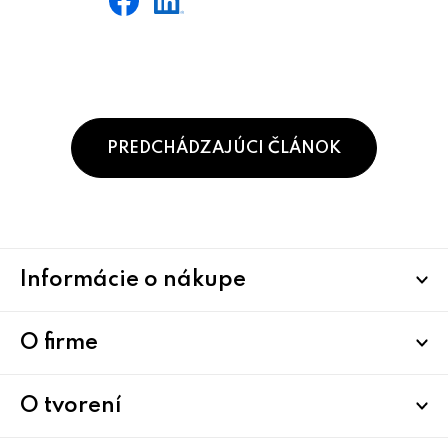
PREDCHÁDZAJÚCI ČLÁNOK
Z
Informácie o nákupe
á
p
ä
O firme
t
i
O tvorení
e