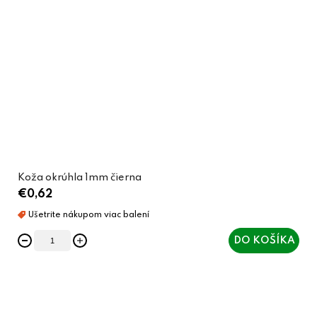
Koža okrúhla 1mm čierna
€0,62
DO KOŠÍKA