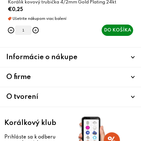
Korálik kovový trubička 4/2mm Gold Plating 24kt
€0,25
DO KOŠÍKA
Z
Informácie o nákupe
á
p
ä
O firme
t
i
O tvorení
e
Korálkový klub
Prihláste sa k odberu