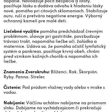
napätie. Navodzuje pocit bezpečia a istoty,
posilňuje lásku a dodáva odvahu k hľadaniu lásky
nové, pomáha pri citových sklamaniach. Stabilizuje
auru, ruší a pretvára negatívne energie. Výborný
ochranný kameň pre malé deti.
Liečebné využitie
pomáha predchádzať črevným
problémom, uľavuje pri gastritíde, povzbudzuje
tráviaci trakt, napomáha liečbe očí, žalúdka a
maternice. Udáva sa, že pomáha očistiť lymfatický
systém a pankreas, posilňuje krvný obeh, chráni
pred vznikom kožných chorôb a napomáha ich
liečbe.
Znamenia Zverokruhu:
Blíženci, Rak, Škorpión,
Ryby, Panna, Strelec
Čistenie:
Pod prúdom vlažnej vody alebo v miske s
vodou.
Nabíjanie:
Väčšinu achátov nabíjame na priamom
slnku. Dobíjame na vychádzajúcom či prekračujú