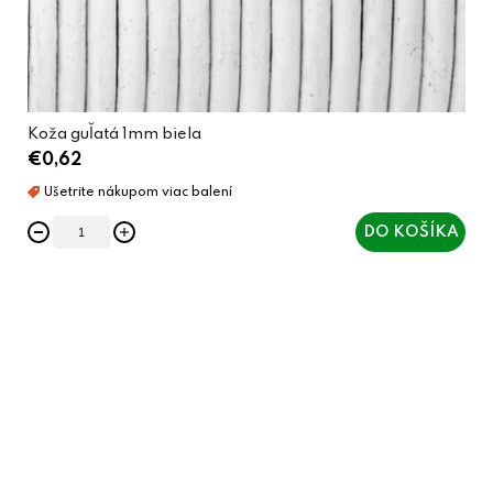
Koža guľatá 1mm biela
€0,62
DO KOŠÍKA