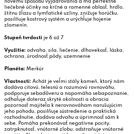
novému spôsobu vyjadrovania a má perfektné
liečebné účinky na krčné a ramenné oblasť, hrdlo,
štítnu žľazu a lymfatické uzliny, znižuje horúčku,
posilňuje kostrový systém a urýchľuje hojenie
zlomenín.
Stupeň tvrdosti
je 6 až 7
Využitie:
odvaha, sila, liečenie, dlhovekosť, láska,
ochrana, úrodnosť pôdy, uzemnenie
Planéta:
Merkúr
Vlastnosti:
Achát je veľmi stály kameň, ktorý nám
dodáva citovú, telesnú a rozumovú rovnováhu,
podporuje sebadôveru a napomáha sebapoznanie,
odhaľuje doteraz skryté okolnosti a obracia
pozornosť majiteľa k nerovnováham narušujúcim
jeho pohodu, posilňuje sústredenie a praktická
rozhodnutie, dodáva odvahu a úprimnosť sám k
sebe. Pomáha prekonávať negatívne pocity,
zatrpknutosť, vnútorné zlobu, odstraňuje vnútorné