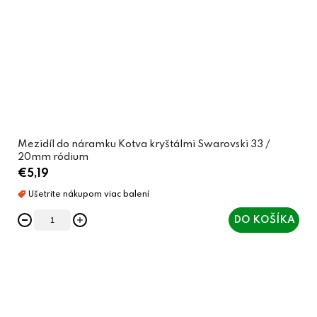
Mezidíl do náramku Kotva kryštálmi Swarovski 33 /
20mm ródium
€5,19
DO KOŠÍKA