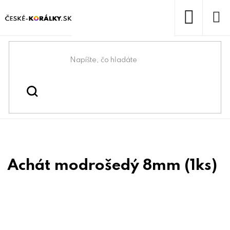
Prejsť
na
obsah
NÁKUP
KOŠÍK
Domov
/
/
Korálky z minerálov
Koráliky
Achát modrošedý 8mm (1ks)