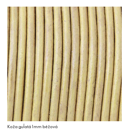
Koža guľatá 1mm béžová