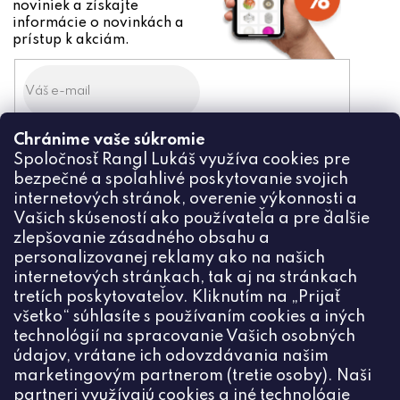
noviniek a získajte
informácie o novinkách a
prístup k akciám.
Chránime vaše súkromie
Odoslaním súhlasíte zo
Spoločnosť Rangl Lukáš využíva cookies pre
spracovaním osobných údajov
bezpečné a spoľahlivé poskytovanie svojich
PRIHLÁSIŤ
internetových stránok, overenie výkonnosti a
Vašich skúseností ako používateľa a pre ďalšie
zlepšovanie zásadného obsahu a
personalizovanej reklamy ako na našich
internetových stránkach, tak aj na stránkach
Kontakt
tretích poskytovateľov. Kliknutím na „Prijať
všetko“ súhlasíte s používaním cookies a iných
+420774444191
technológií na spracovanie Vašich osobných
údajov, vrátane ich odovzdávania našim
info
@
ceske-koralky.sk
marketingovým partnerom (tretie osoby). Naši
partneri využívajú cookies a iné technológie