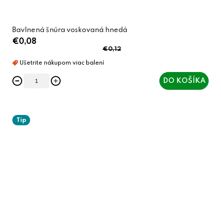
Bavlnená šnúra voskovaná hnedá
€0,08
€0,12
DO KOŠÍKA
Tip