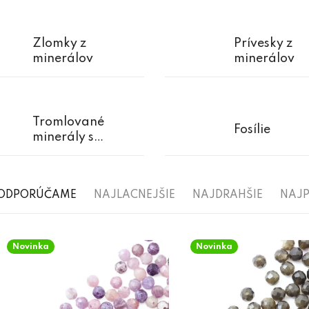
Zlomky z
Prívesky z
minerálov
minerálov
Tromlované
Fosílie
minerály s
prieťahom
R
ODPORÚČAME
NAJLACNEJŠIE
NAJDRAHŠIE
NAJP
a
V
d
Novinka
Novinka
ý
e
p
n
i
i