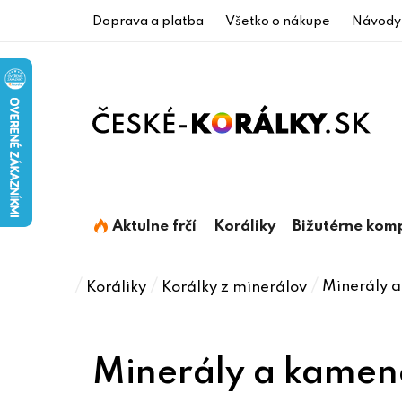
Prejsť
Doprava a platba
Všetko o nákupe
Návody
na
obsah
Aktulne frčí
Koráliky
Bižutérne kom
Domov
/
/
/
Minerály 
Koráliky
Korálky z minerálov
Minerály a kamen