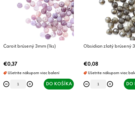
s
e
p
p
r
r
o
o
d
Čaroit brúsený 3mm (1ks)
Obsidian zlatý brúsený 
d
u
u
€0,37
€0,08
k
k
t
t
DO KOŠÍKA
DO 
o
o
v
v