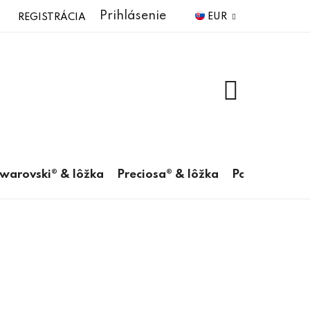
Prihlásenie
EUR
REGISTRÁCIA
NÁKUPNÝ
KOŠÍK
warovski® & lôžka
Preciosa® & lôžka
Pomôcky