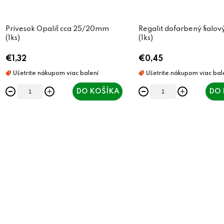
Prívesok Opaliť cca 25/20mm
Regalit dofarbený fialo
(1ks)
(1ks)
€1,32
€0,45
DO KOŠÍKA
DO 