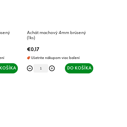
úsený
Achát machový 4mm brúsený
(1ks)
€0,17
KOŠÍKA
DO KOŠÍKA