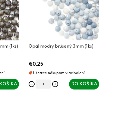
3mm (1ks)
Opál modrý brúsený 3mm (1ks)
€0,25
KOŠÍKA
DO KOŠÍKA