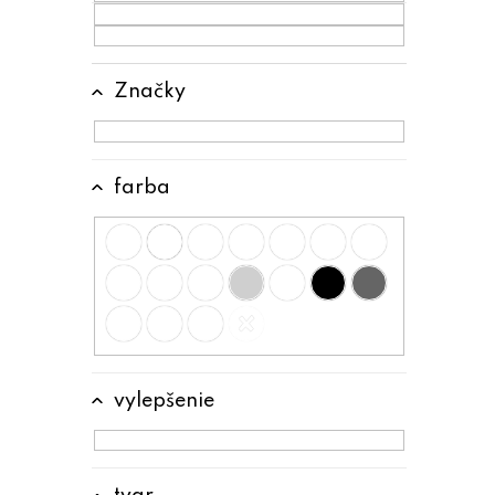
p
a
n
Značky
e
l
farba
vylepšenie