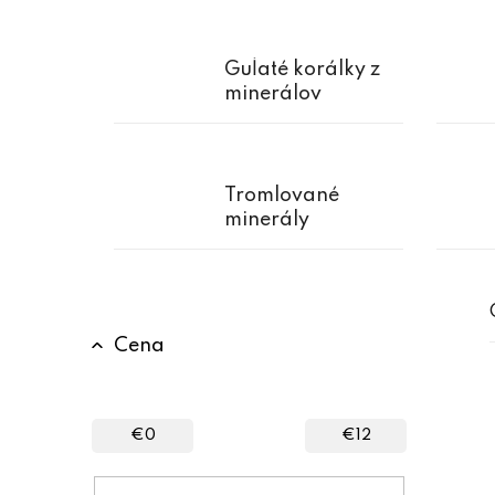
Guľaté korálky z
minerálov
Tromlované
minerály
B
Cena
o
č
n
€
0
€
12
ý