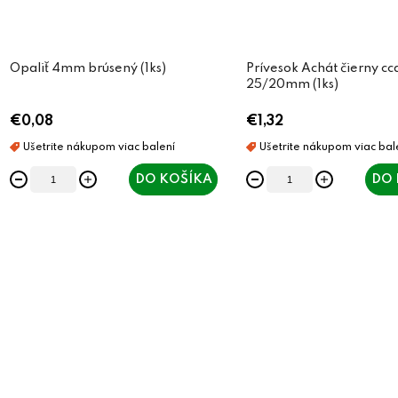
Opaliť 4mm brúsený (1ks)
Prívesok Achát čierny cc
25/20mm (1ks)
€0,08
€1,32
DO KOŠÍKA
DO 