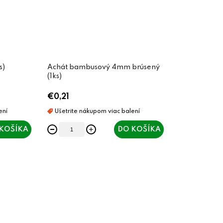
s)
Achát bambusový 4mm brúsený
(1ks)
€0,21
KOŠÍKA
DO KOŠÍKA