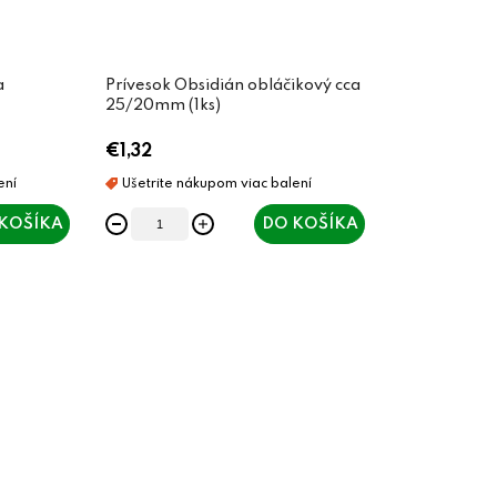
a
Prívesok Obsidián obláčikový cca
25/20mm (1ks)
€1,32
KOŠÍKA
DO KOŠÍKA