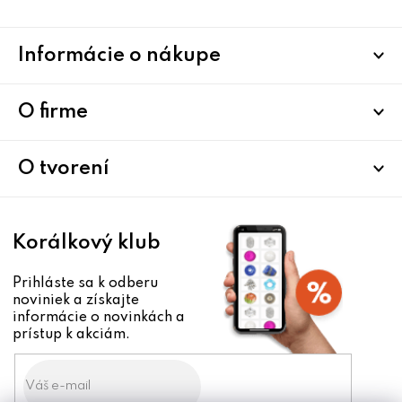
Z
Informácie o nákupe
á
p
ä
O firme
t
i
O tvorení
e
Korálkový klub
Prihláste sa k odberu
noviniek a získajte
informácie o novinkách a
prístup k akciám.