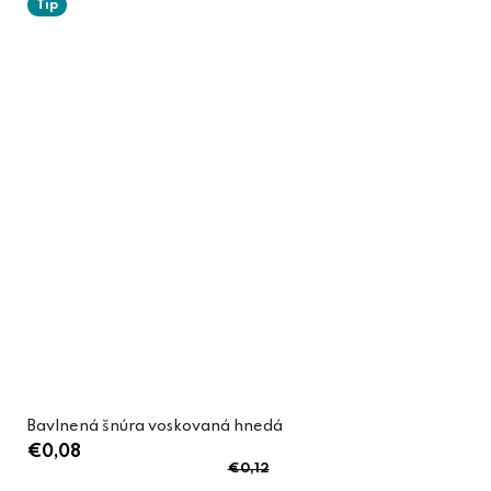
Tip
Bavlnená šnúra voskovaná hnedá
€0,08
€0,12