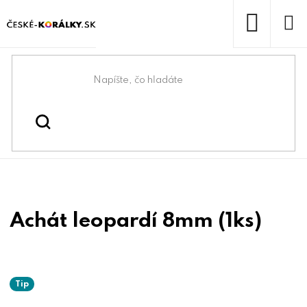
Prejsť
na
obsah
NÁKUP
KOŠÍK
Domov
/
/
Korálky z minerálov
Koráliky
Achát leopardí 8mm (1ks)
Tip