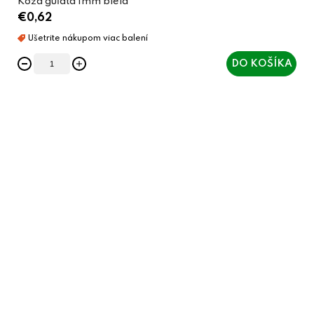
Koža guľatá 1mm biela
€0,62
DO KOŠÍKA