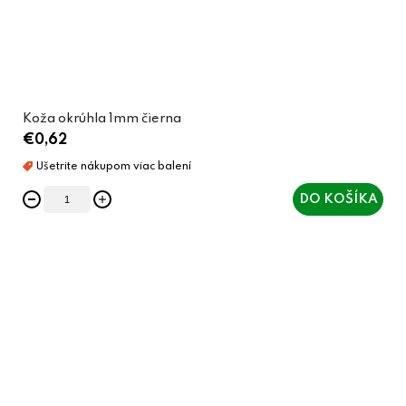
Koža okrúhla 1mm čierna
€0,62
DO KOŠÍKA