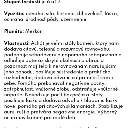
Stupeň tvrdosti
je 6 až 7
Využitie:
odvaha, sila, liečenie, dlhovekosť, láska,
ochrana, úrodnosť pôdy, uzemnenie
Planéta:
Merkúr
Vlastnosti:
Achát je veľmi stály kameň, ktorý nám
dodáva citovú, telesnú a rozumovú rovnováhu,
podporuje sebadôveru a napomáha sebapoznanie,
odhaľuje doteraz skryté okolnosti a obracia
pozornosť majiteľa k nerovnováham narušujúcim
jeho pohodu, posilňuje sústredenie a praktická
rozhodnutie, dodáva odvahu a úprimnosť sám k
sebe. Pomáha prekonávať negatívne pocity,
zatrpknutosť, vnútorné zlobu, odstraňuje vnútorné
napätie. Navodzuje pocit bezpečia a istoty,
posilňuje lásku a dodáva odvahu k hľadaniu lásky
nové, pomáha pri citových sklamaniach. Stabilizuje
auru, ruší a pretvára negatívne energie. Výborný
ochranný kameň pre malé deti.