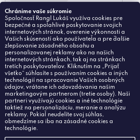
Chránime vaše súkromie
Odoslaním súhlasíte zo
Spoločnosť Rangl Lukáš využíva cookies pre
spracovaním osobných údajov
bezpečné a spoľahlivé poskytovanie svojich
PRIHLÁSIŤ
internetových stránok, overenie výkonnosti a
Vašich skúseností ako používateľa a pre ďalšie
zlepšovanie zásadného obsahu a
personalizovanej reklamy ako na našich
internetových stránkach, tak aj na stránkach
Kontakt
tretích poskytovateľov. Kliknutím na „Prijať
všetko“ súhlasíte s používaním cookies a iných
+420774444191
technológií na spracovanie Vašich osobných
údajov, vrátane ich odovzdávania našim
info
@
ceske-koralky.sk
marketingovým partnerom (tretie osoby). Naši
partneri využívajú cookies a iné technológie
taktiež na personalizáciu, meranie a analýzu
reklamy. Pokiaľ neudelíte svoj súhlas,
obmedzíme sa iba na zásadné cookies a
technológie.