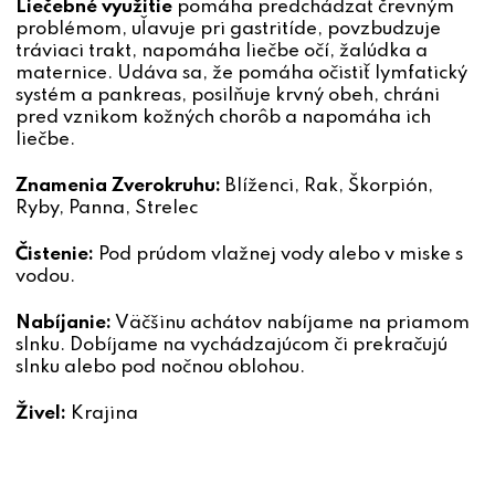
Liečebné využitie
pomáha predchádzať črevným
problémom, uľavuje pri gastritíde, povzbudzuje
tráviaci trakt, napomáha liečbe očí, žalúdka a
maternice. Udáva sa, že pomáha očistiť lymfatický
systém a pankreas, posilňuje krvný obeh, chráni
pred vznikom kožných chorôb a napomáha ich
liečbe.
Znamenia Zverokruhu:
Blíženci, Rak, Škorpión,
Ryby, Panna, Strelec
Čistenie:
Pod prúdom vlažnej vody alebo v miske s
vodou.
Nabíjanie:
Väčšinu achátov nabíjame na priamom
slnku. Dobíjame na vychádzajúcom či prekračujú
slnku alebo pod nočnou oblohou.
Živel:
Krajina