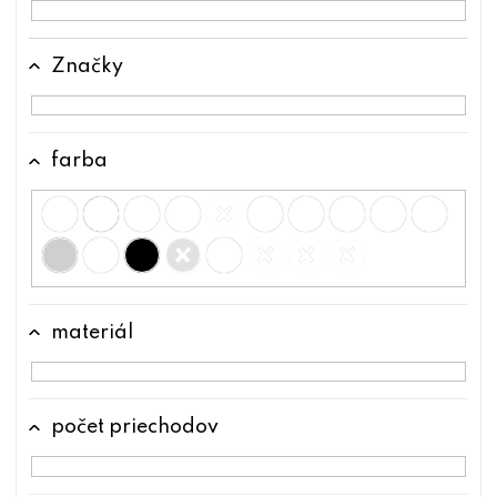
u
k
Značky
t
o
v
farba
materiál
počet priechodov