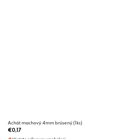
Achát machový 4mm brúsený (1ks)
€0,17