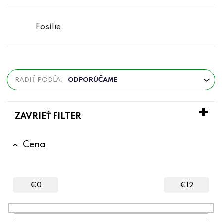
Fosílie
R
RADIŤ PODĽA:
ODPORÚČAME
a
d
e
ZAVRIEŤ FILTER
n
i
Cena
e
p
r
€
0
€
12
o
d