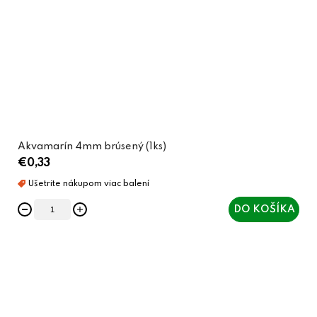
Akvamarín 4mm brúsený (1ks)
€0,33
DO KOŠÍKA