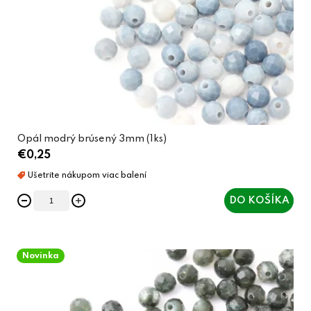
Opál modrý brúsený 3mm (1ks)
€0,25
DO KOŠÍKA
Novinka