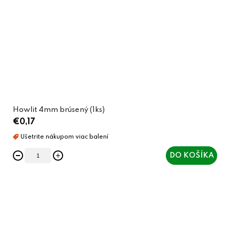
Howlit 4mm brúsený (1ks)
€0,17
DO KOŠÍKA