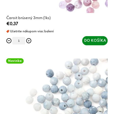
v
Čaroit brúsený 3mm (1ks)
€0,37
DO KOŠÍKA
Novinka