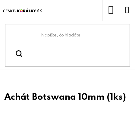
Prejsť
na
obsah
NÁKUP
KOŠÍK
Domov
/
/
Korálky z minerálov
Koráliky
Achát Botswana 10mm (1ks)