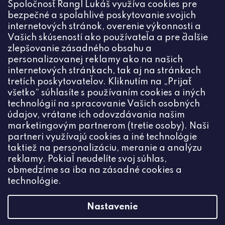
Spoločnosť Rangl Lukáš využíva cookies pre
spracovaním osobných údajov
bezpečné a spoľahlivé poskytovanie svojich
PRIHLÁSIŤ
internetových stránok, overenie výkonnosti a
Vašich skúseností ako používateľa a pre ďalšie
zlepšovanie zásadného obsahu a
personalizovanej reklamy ako na našich
internetových stránkach, tak aj na stránkach
Kontakt
tretích poskytovateľov. Kliknutím na „Prijať
všetko“ súhlasíte s používaním cookies a iných
+420774444191
technológií na spracovanie Vašich osobných
údajov, vrátane ich odovzdávania našim
info
@
ceske-koralky.sk
marketingovým partnerom (tretie osoby). Naši
partneri využívajú cookies a iné technológie
taktiež na personalizáciu, meranie a analýzu
reklamy. Pokiaľ neudelíte svoj súhlas,
obmedzíme sa iba na zásadné cookies a
technológie.
Nastavenie