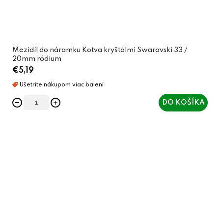
Mezidíl do náramku Kotva kryštálmi Swarovski 33 /
20mm ródium
€5,19
DO KOŠÍKA