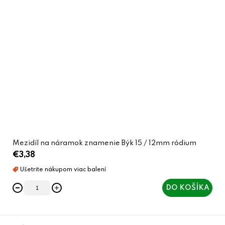
Mezidíl na náramok znamenie Býk 15 / 12mm ródium
€3,38
DO KOŠÍKA
Z