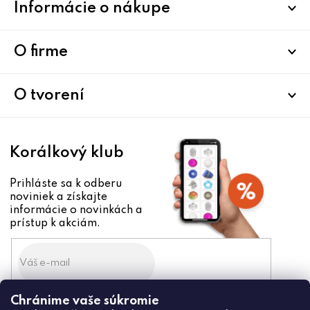
Informácie o nákupe
á
p
ä
O firme
t
i
O tvorení
e
Korálkový klub
Prihláste sa k odberu
noviniek a získajte
informácie o novinkách a
prístup k akciám.
Chránime vaše súkromie
Odoslaním súhlasíte zo