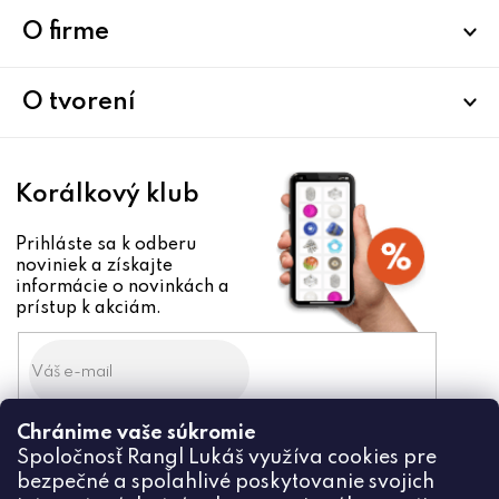
p
d
a
ä
O firme
c
t
i
i
O tvorení
e
e
p
r
v
Korálkový klub
k
y
Prihláste sa k odberu
v
noviniek a získajte
ý
informácie o novinkách a
p
prístup k akciám.
i
s
u
Chránime vaše súkromie
Odoslaním súhlasíte zo
Spoločnosť Rangl Lukáš využíva cookies pre
spracovaním osobných údajov
bezpečné a spoľahlivé poskytovanie svojich
PRIHLÁSIŤ