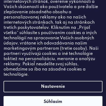
internetových stránok, overenie výkonnosti a
Vašich skúseností ako používateľa a pre ďalšie
zlepšovanie zásadného obsahu a
personalizovanej reklamy ako na našich
internetových stránkach, tak aj na stránkach
Kontakt
tretích poskytovateľov. Kliknutím na „Prijať
všetko“ súhlasíte s používaním cookies a iných
+420774444191
technológií na spracovanie Vašich osobných
údajov, vrátane ich odovzdávania našim
info
@
ceske-koralky.sk
marketingovým partnerom (tretie osoby). Naši
partneri využívajú cookies a iné technológie
taktiež na personalizáciu, meranie a analýzu
reklamy. Pokiaľ neudelíte svoj súhlas,
obmedzíme sa iba na zásadné cookies a
technológie.
Nastavenie
Súhlasím
Vytvoril Shoptet