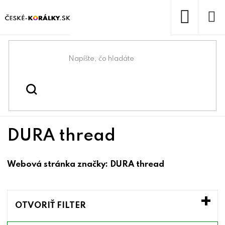
Prejsť
na
obsah
NÁKUP
KOŠÍK
Domov
/
/
DURA thread
Predávané značky
DURA thread
Webová stránka značky:
DURA thread
OTVORIŤ FILTER