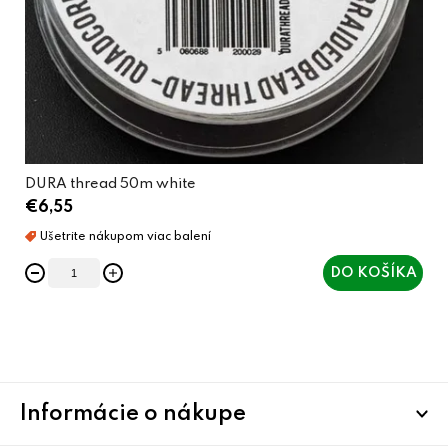
DURA thread 50m white
€6,55
DO KOŠÍKA
O
v
Z
l
Informácie o nákupe
á
á