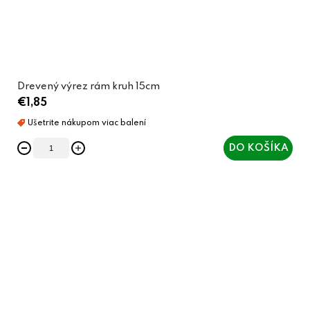
Drevený výrez rám kruh 15cm
€1,85
DO KOŠÍKA
O
v
l
á
d
a