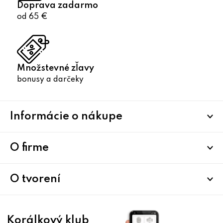
Doprava zadarmo
od 65 €
Množstevné zľavy
bonusy a darčeky
Z
Informácie o nákupe
á
p
ä
O firme
t
i
O tvorení
e
Korálkový klub