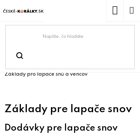
Prejsť
na
obsah
NÁKUP
KOŠÍK
Domov
/
/
Kreatívne maľovanie a
Kreatívne tvorenie
/
/
tvorenie
Dekoračné základy k dotvoreniu
Základy pro lapače snů a vencov
Základy pre lapače snov
Dodávky pre lapače snov