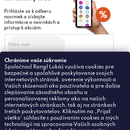
Prihláste sa k odberu
noviniek a získajte
informácie o novinkách a
prístup k akciám.
Chránime vaše súkromie
Odoslaním súhlasíte zo
Spoločnosť Rangl Lukáš využíva cookies pre
spracovaním osobných údajov
bezpečné a spoľahlivé poskytovanie svojich
PRIHLÁSIŤ
internetových stránok, overenie výkonnosti a
Vašich skúseností ako používateľa a pre ďalšie
zlepšovanie zásadného obsahu a
personalizovanej reklamy ako na našich
internetových stránkach, tak aj na stránkach
Kontakt
tretích poskytovateľov. Kliknutím na „Prijať
všetko“ súhlasíte s používaním cookies a iných
+420774444191
technológií na spracovanie Vašich osobných