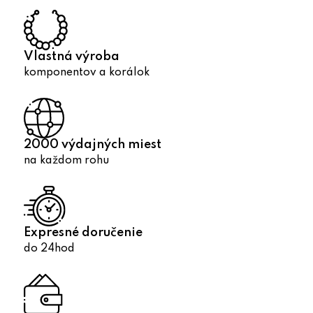
c
i
e
p
Vlastná výroba
r
komponentov a korálok
v
k
y
v
2000 výdajných miest
ý
na každom rohu
p
i
s
u
Expresné doručenie
do 24hod