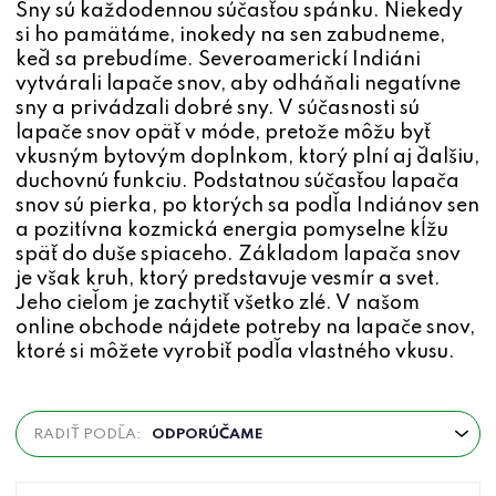
Sny sú každodennou súčasťou spánku. Niekedy
si ho pamätáme, inokedy na sen zabudneme,
keď sa prebudíme. Severoamerickí Indiáni
vytvárali lapače snov, aby odháňali negatívne
sny a privádzali dobré sny. V súčasnosti sú
lapače snov opäť v móde, pretože môžu byť
vkusným bytovým doplnkom, ktorý plní aj ďalšiu,
duchovnú funkciu. Podstatnou súčasťou lapača
snov sú pierka, po ktorých sa podľa Indiánov sen
a pozitívna kozmická energia pomyselne kĺžu
späť do duše spiaceho. Základom lapača snov
je však kruh, ktorý predstavuje vesmír a svet.
Jeho cieľom je zachytiť všetko zlé. V našom
online obchode nájdete potreby na lapače snov,
ktoré si môžete vyrobiť podľa vlastného vkusu.
R
RADIŤ PODĽA:
ODPORÚČAME
a
d