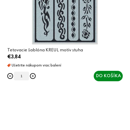
Tetovacie šablóna KREUL motív stuha
€3,84
DO KOŠÍKA
O
v
l
á