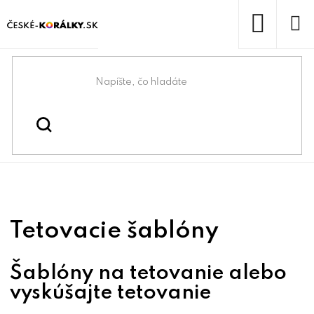
Prejsť
na
obsah
NÁKUP
KOŠÍK
Domov
/
/
Kreatívne maľovanie a
Kreatívne tvorenie
/
/
Tetovacie šablóny
tvorenie
Tetovanie
Tetovacie šablóny
Šablóny na tetovanie alebo
vyskúšajte tetovanie