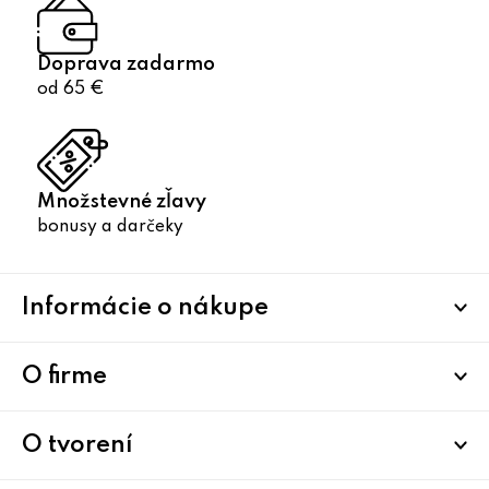
Doprava zadarmo
od 65 €
Množstevné zľavy
bonusy a darčeky
Z
Informácie o nákupe
á
p
ä
O firme
t
i
O tvorení
e