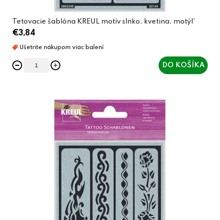
Tetovacie šablóna KREUL motív slnko, kvetina, motýl'
€3,84
DO KOŠÍKA