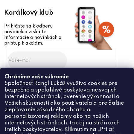
Korálkový klub
Prihláste sa k odberu
noviniek a získajte
informácie o novinkách a
prístup k akciám.
Chránime vaše súkromie
Odoslaním súhlasíte zo
Spoločnosť Rangl Lukáš využíva cookies pre
spracovaním osobných údajov
bezpečné a spoľahlivé poskytovanie svojich
PRIHLÁSIŤ
internetových stránok, overenie výkonnosti a
Vašich skúseností ako používateľa a pre ďalšie
zlepšovanie zásadného obsahu a
personalizovanej reklamy ako na našich
internetových stránkach, tak aj na stránkach
Kontakt
tretích poskytovateľov. Kliknutím na „Prijať