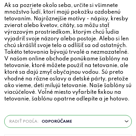
Ak sa pozriete okolo seba, určite si všimnete
množstvo ľudí, ktorí majú pokožku ozdobenú
tetovaním. Najrôznejšie motívy - nápisy, kresby
zvierat alebo kvetov, citáty, sa môžu stať
výrazovým prostriedkom, ktorým chcú ľudia
vyjadriť svoje názory alebo postoje. Alebo si len
chcú skrášliť svoje telo a odlíšiť sa od ostatných.
Takéto tetovania bývajú trvalé a nezmazateľné.
V našom online obchode ponúkame šablóny na
tetovanie, ktoré môžete použiť na tetovanie, ale
ktoré sa dajú zmyť obyčajnou vodou. Sú preto
vhodné na rôzne oslavy a detské párty, pretože
ako vieme, deti milujú tetovanie. Naše šablóny sú
viacúčelové. Voľné miesto vyfarbíte fixkou na
tetovanie, šablónu opatrne odlepíte a je hotovo.
R
RADIŤ PODĽA:
ODPORÚČAME
a
d