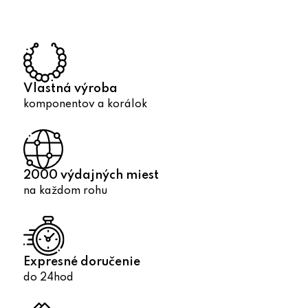
d
a
c
i
e
p
Vlastná výroba
r
komponentov a korálok
v
k
y
v
2000 výdajných miest
ý
na každom rohu
p
i
s
u
Expresné doručenie
do 24hod