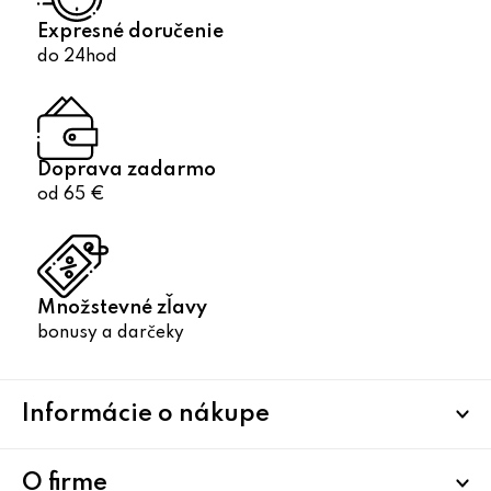
Expresné doručenie
do 24hod
Doprava zadarmo
od 65 €
Množstevné zľavy
bonusy a darčeky
Z
Informácie o nákupe
á
p
ä
O firme