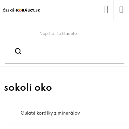
Prejsť
na
obsah
NÁKUP
KOŠÍK
Domov
/
/
/
sokolí oko
Koráliky
Korálky z minerálov
sokolí oko
Guľaté korálky z minerálov