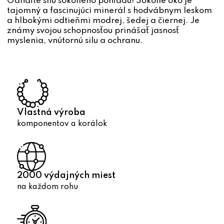
Odhaľte silu sokolieho pohľadu! Sokolie oko je
a
tajomný a fascinujúci minerál s hodvábnym leskom
c
a hlbokými odtieňmi modrej, šedej a čiernej. Je
i
známy svojou schopnosťou prinášať jasnosť
e
myslenia, vnútornú silu a ochranu.
p
r
v
k
y
v
Vlastná výroba
ý
komponentov a korálok
p
i
s
u
2000 výdajných miest
na každom rohu