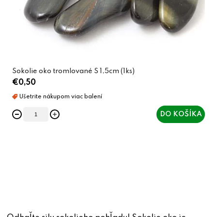
Sokolie oko tromlované S 1,5cm (1ks)
€0,50
DO KOŠÍKA
O
v
l
á
d