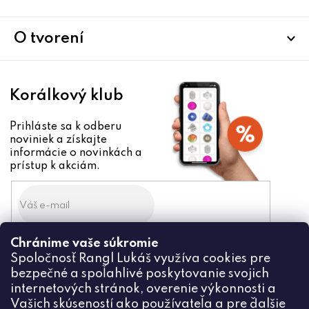
t
i
O tvorení
e
Korálkový klub
Prihláste sa k odberu
noviniek a získajte
informácie o novinkách a
prístup k akciám.
Chránime vaše súkromie
Odoslaním súhlasíte zo
Spoločnosť Rangl Lukáš využíva cookies pre
spracovaním osobných údajov
bezpečné a spoľahlivé poskytovanie svojich
PRIHLÁSIŤ
internetových stránok, overenie výkonnosti a
Vašich skúseností ako používateľa a pre ďalšie