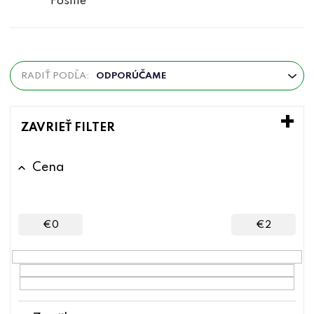
Fosílie
R
RADIŤ PODĽA:
ODPORÚČAME
a
d
e
ZAVRIEŤ FILTER
n
i
Cena
e
p
r
€
0
€
2
o
d
u
k