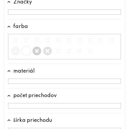
Značky
t
o
v
farba
materiál
počet priechodov
šírka priechodu