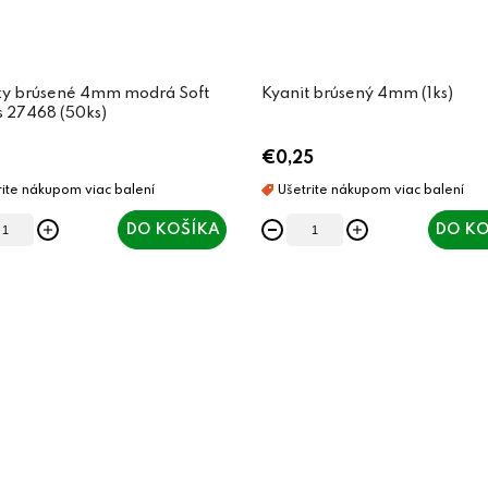
ky brúsené 4mm modrá Soft
Kyanit brúsený 4mm (1ks)
s 27468 (50ks)
€0,25
DO KOŠÍKA
DO KO