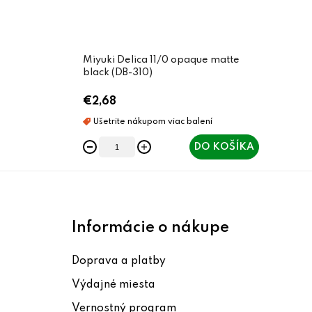
Miyuki Delica 11/0 opaque matte
black (DB-310)
€2,68
DO KOŠÍKA
Z
á
Informácie o nákupe
p
Doprava a platby
ä
Výdajné miesta
t
Vernostný program