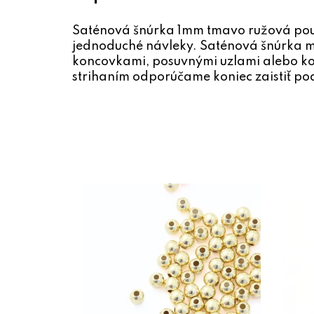
Saténová šnúrka 1mm tmavo ružová pou
jednoduché návleky. Saténová šnúrka má
koncovkami, posuvnými uzlami alebo k
strihaním odporúčame koniec zaistiť pod