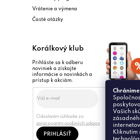
i
Vrátenie a výmena
e
Časté otázky
Korálkový klub
Prihláste sa k odberu
noviniek a získajte
informácie o novinkách a
prístup k akciám.
Chránime
Spoločnos
poskytova
Vašich sk
Odoslaním súhlasíte zo
zásadného
spracovaním osobných údajov
internetov
Kliknutím 
PRIHLÁSIŤ
technológ