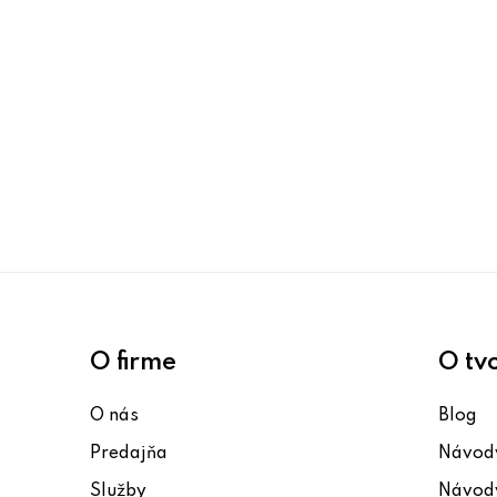
O firme
O tv
O nás
Blog
Predajňa
Návody
Služby
Návody