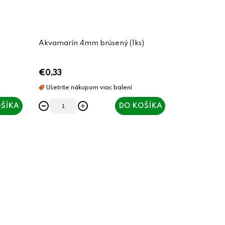
Akvamarín 4mm brúsený (1ks)
€0,33
ŠÍKA
DO KOŠÍKA