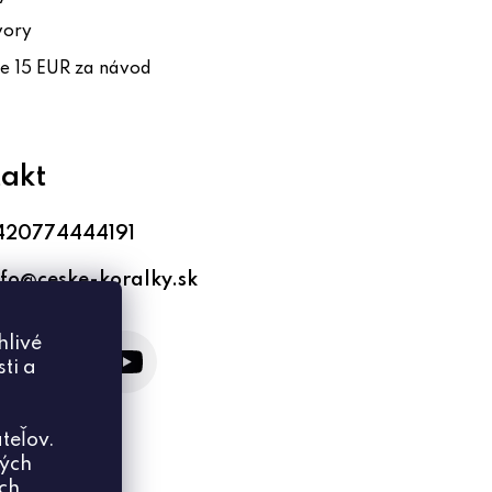
vory
te 15 EUR za návod
akt
420774444191
nfo
@
ceske-koralky.sk
hlivé
ti a
teľov.
ných
ich