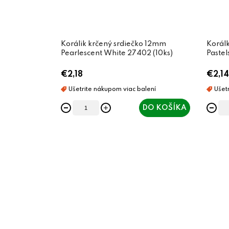
Korálik krčený srdiečko 12mm
Korál
Pearlescent White 27402 (10ks)
Pastel
€2,18
€2,14
DO KOŠÍKA