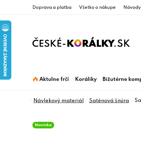
Prejsť
Doprava a platba
Všetko o nákupe
Návody
na
obsah
Aktulne frčí
Koráliky
Bižutérne kom
Domov
/
/
/
Sa
Návlekový materiál
Saténová šnúra
Novinka