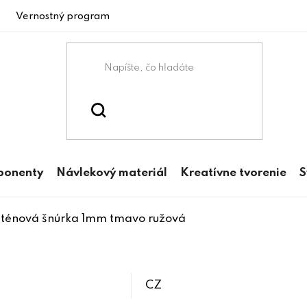
Vernostný program
ponenty
Návlekový materiál
Kreatívne tvorenie
S
ténová šnúrka 1mm tmavo ružová
CZ