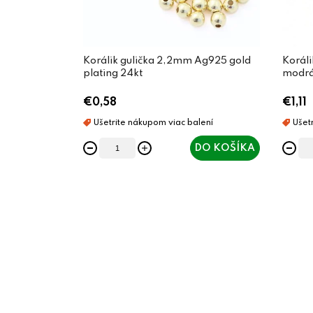
Korálik gulička 2,2mm Ag925 gold
Korál
plating 24kt
modrá 
€0,58
€1,11
DO KOŠÍKA