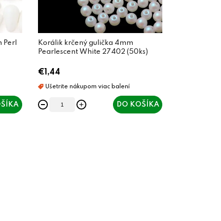
 Perl
Korálik krčený gulička 4mm
Pearlescent White 27402 (50ks)
€1,44
ŠÍKA
DO KOŠÍKA