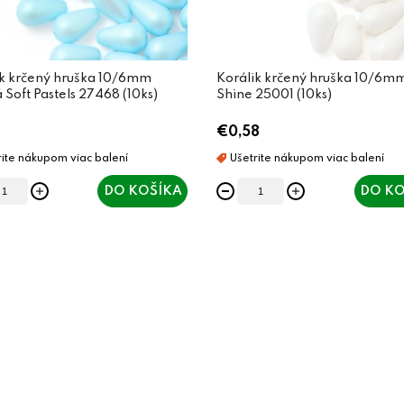
ik krčený hruška 10/6mm
Korálik krčený hruška 10/6mm
Soft Pastels 27468 (10ks)
Shine 25001 (10ks)
€0,58
DO KOŠÍKA
DO KO