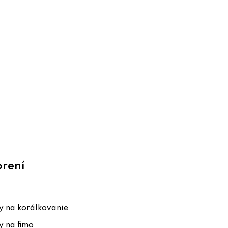
orení
 na korálkovanie
 na fimo