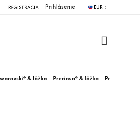
Prihlásenie
EUR
REGISTRÁCIA
NÁKUPNÝ
KOŠÍK
warovski® & lôžka
Preciosa® & lôžka
Pomôcky