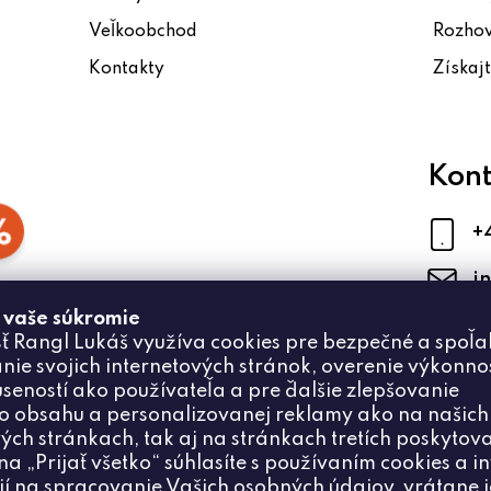
Veľkoobchod
Rozho
Kontakty
Získaj
Kont
+
i
 vaše súkromie
ť Rangl Lukáš využíva cookies pre bezpečné a spoľa
nie svojich internetových stránok, overenie výkonnos
úseností ako používateľa a pre ďalšie zlepšovanie
 obsahu a personalizovanej reklamy ako na našich
ých stránkach, tak aj na stránkach tretích poskytova
na „Prijať všetko“ súhlasíte s používaním cookies a i
ií na spracovanie Vašich osobných údajov, vrátane 