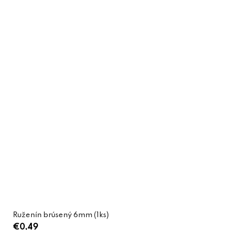
Ruženín brúsený 6mm (1ks)
€0,49