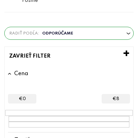
Fosílie
R
RADIŤ PODĽA:
ODPORÚČAME
a
d
e
ZAVRIEŤ FILTER
n
i
Cena
e
p
r
€
0
€
8
o
d
u
k