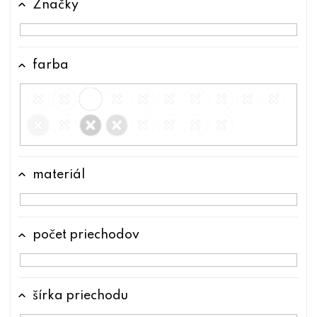
Značky
t
o
v
farba
materiál
počet priechodov
šírka priechodu