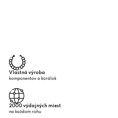
O
v
l
á
d
a
c
i
e
p
Vlastná výroba
r
komponentov a korálok
v
k
y
v
2000 výdajných miest
ý
na každom rohu
p