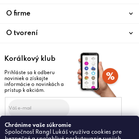
p
ä
O firme
t
i
O tvorení
e
Korálkový klub
Prihláste sa k odberu
noviniek a získajte
informácie o novinkách a
prístup k akciám.
Chránime vaše súkromie
Odoslaním súhlasíte zo
Spoločnosť Rangl Lukáš využíva cookies pre
spracovaním osobných údajov