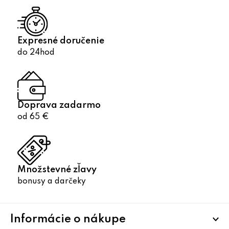
i
s
u
Expresné doručenie
do 24hod
Doprava zadarmo
od 65 €
Množstevné zľavy
bonusy a darčeky
Z
Informácie o nákupe
á