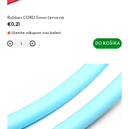
v
Rubber CORD 5mm červená
€0,21
DO KOŠÍKA