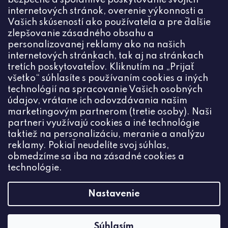
bezpečné a spoľahlivé poskytovanie svojich
PRIHLÁSIŤ
internetových stránok, overenie výkonnosti a
Vašich skúseností ako používateľa a pre ďalšie
zlepšovanie zásadného obsahu a
personalizovanej reklamy ako na našich
internetových stránkach, tak aj na stránkach
Kontakt
tretích poskytovateľov. Kliknutím na „Prijať
všetko“ súhlasíte s používaním cookies a iných
+420774444191
technológií na spracovanie Vašich osobných
údajov, vrátane ich odovzdávania našim
info
@
ceske-koralky.sk
marketingovým partnerom (tretie osoby). Naši
partneri využívajú cookies a iné technológie
taktiež na personalizáciu, meranie a analýzu
reklamy. Pokiaľ neudelíte svoj súhlas,
obmedzíme sa iba na zásadné cookies a
technológie.
Nastavenie
Súhlasím