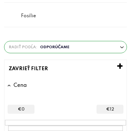
Fosílie
R
RADIŤ PODĽA:
ODPORÚČAME
a
d
e
ZAVRIEŤ FILTER
n
i
Cena
e
p
r
€
0
€
12
o
d