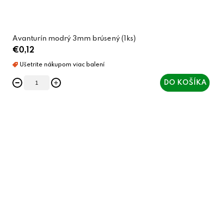
Avanturín modrý 3mm brúsený (1ks)
€0,12
DO KOŠÍKA