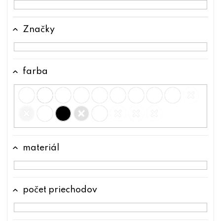
u
k
Značky
t
o
v
farba
materiál
počet priechodov