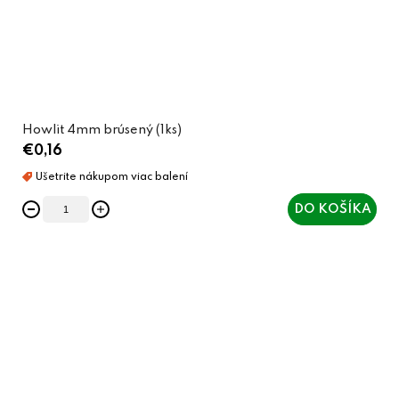
Howlit 4mm brúsený (1ks)
€0,16
DO KOŠÍKA