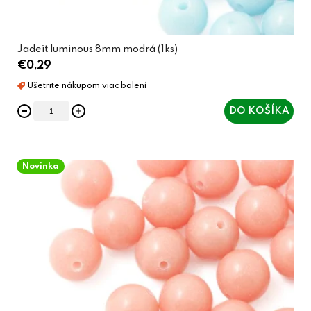
v
Jadeit luminous 8mm modrá (1ks)
€0,29
DO KOŠÍKA
Novinka