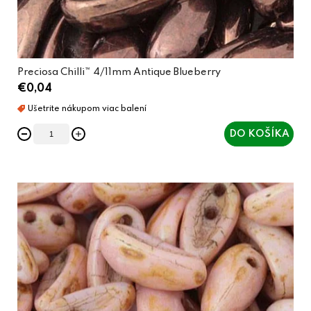
o
v
Preciosa Chilli™ 4/11mm Antique Blueberry
€0,04
DO KOŠÍKA