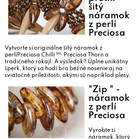
šitý
náramok
z perlí
Preciosa
Vytvorte si originálne šitý náramok z
tm,
perlí
Preciosa Chilli
Preciosa Thorn a
tradičného rokajl. A výsledok? Úplne unikátny
šperk, ktorý sa hodí bra bežné nosenie aj na
sviatočné príležitosti, akými sú napríklad plesy.
"Zip " -
náramok
z perlí
Preciosa
Vyrobte si
náramok, ktorý