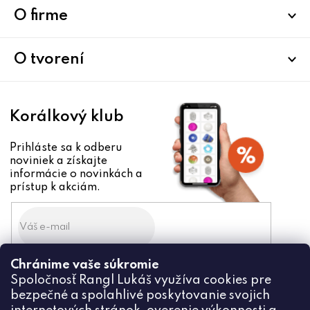
ä
O firme
t
i
O tvorení
e
Korálkový klub
Prihláste sa k odberu
noviniek a získajte
informácie o novinkách a
prístup k akciám.
Chránime vaše súkromie
Odoslaním súhlasíte zo
Spoločnosť Rangl Lukáš využíva cookies pre
spracovaním osobných údajov
bezpečné a spoľahlivé poskytovanie svojich
PRIHLÁSIŤ