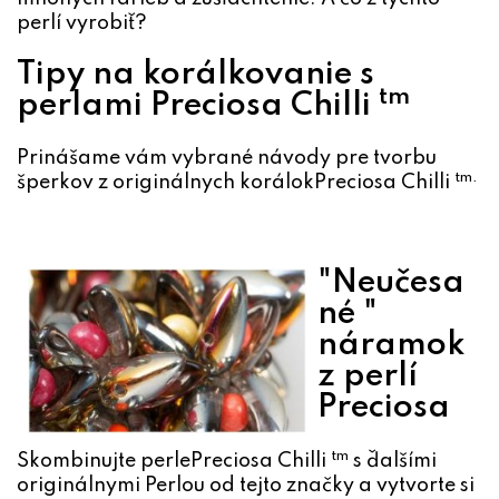
perlí vyrobiť?
Tipy na korálkovanie s
tm
perlami Preciosa Chilli
Prinášame vám vybrané návody pre tvorbu
tm.
šperkov z originálnych korálok
Preciosa Chilli
"Neučesa
né "
náramok
z perlí
Preciosa
tm
Skombinujte perle
Preciosa Chilli
s ďalšími
originálnymi Perlou od tejto značky a vytvorte si