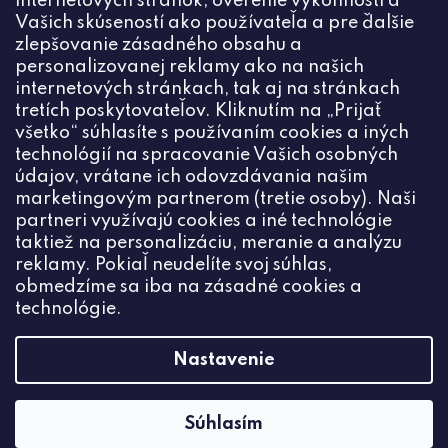
internetových stránok, overenie výkonnosti a
Vašich skúseností ako používateľa a pre ďalšie
zlepšovanie zásadného obsahu a
personalizovanej reklamy ako na našich
internetových stránkach, tak aj na stránkach
Kontakt
tretích poskytovateľov. Kliknutím na „Prijať
všetko“ súhlasíte s používaním cookies a iných
+420774444191
technológií na spracovanie Vašich osobných
údajov, vrátane ich odovzdávania našim
info
@
ceske-koralky.sk
marketingovým partnerom (tretie osoby). Naši
partneri využívajú cookies a iné technológie
taktiež na personalizáciu, meranie a analýzu
reklamy. Pokiaľ neudelíte svoj súhlas,
obmedzíme sa iba na zásadné cookies a
technológie.
Nastavenie
Súhlasím
Vytvoril Shoptet