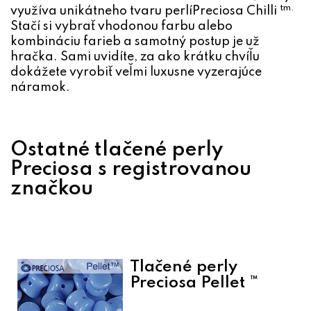
tm.
využíva unikátneho tvaru perlí
Preciosa Chilli
Stačí si vybrať vhodonou farbu alebo
kombináciu farieb a samotný postup je už
hračka. Sami uvidíte, za ako krátku chvíľu
dokážete vyrobiť veľmi luxusne vyzerajúce
náramok.
Ostatné tlačené perly
Preciosa s registrovanou
značkou
Tlačené perly
Preciosa Pellet ™