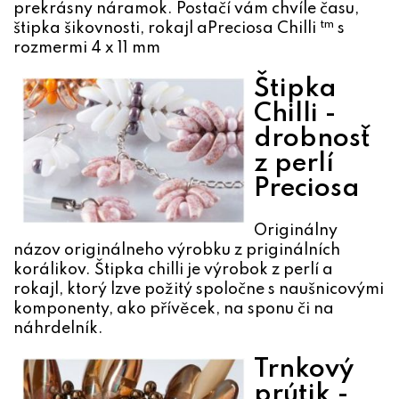
prekrásny náramok. Postačí vám chvíle času,
tm
štipka šikovnosti, rokajl a
Preciosa Chilli
s
rozmermi 4 x 11 mm
Štipka
Chilli -
drobnosť
z perlí
Preciosa
Originálny
názov originálneho výrobku z priginálních
korálikov. Štipka chilli je výrobok z perlí a
rokajl, ktorý lzve požitý spoločne s naušnicovými
komponenty, ako přívěcek, na sponu či na
náhrdelník.
Trnkový
prútik -