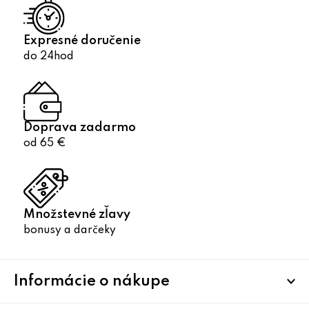
Expresné doručenie
do 24hod
Doprava zadarmo
od 65 €
Množstevné zľavy
bonusy a darčeky
Z
Informácie o nákupe
á
p