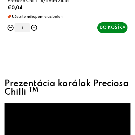
Preciosa Chilli™ 4/11mm Žlutá
€0,04
DO KOŠÍKA
O
v
l
á
Prezentácia korálok Preciosa
d
TM
Chilli
a
c
i
e
p
r