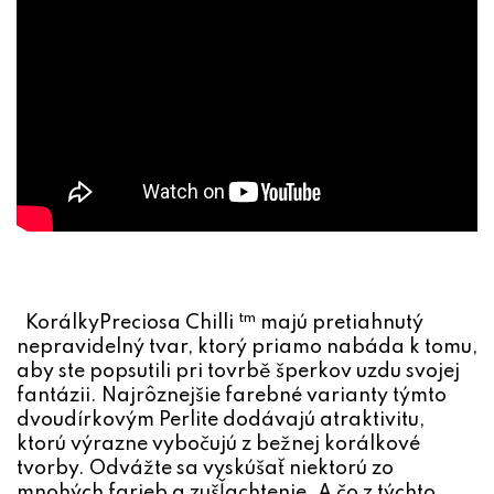
v
k
y
v
ý
p
i
s
u
tm
Korálky
Preciosa Chilli
majú pretiahnutý
nepravidelný tvar, ktorý priamo nabáda k tomu,
aby ste popsutili pri tovrbě šperkov uzdu svojej
fantázii. Najrôznejšie farebné varianty týmto
dvoudírkovým Perlite dodávajú atraktivitu,
ktorú výrazne vybočujú z bežnej korálkové
tvorby. Odvážte sa vyskúšať niektorú zo
mnohých farieb a zušľachtenie. A čo z týchto