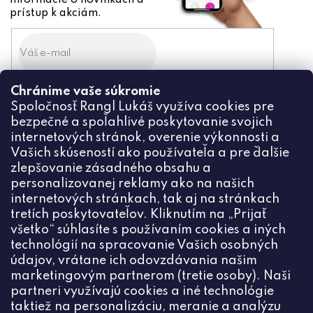
informácie o novinkách a
prístup k akciám.
Chránime vaše súkromie
Odoslaním súhlasíte zo
Spoločnosť Rangl Lukáš využíva cookies pre
spracovaním osobných údajov
bezpečné a spoľahlivé poskytovanie svojich
PRIHLÁSIŤ
internetových stránok, overenie výkonnosti a
Vašich skúseností ako používateľa a pre ďalšie
zlepšovanie zásadného obsahu a
personalizovanej reklamy ako na našich
internetových stránkach, tak aj na stránkach
Kontakt
tretích poskytovateľov. Kliknutím na „Prijať
všetko“ súhlasíte s používaním cookies a iných
+420774444191
technológií na spracovanie Vašich osobných
údajov, vrátane ich odovzdávania našim
info
@
ceske-koralky.sk
marketingovým partnerom (tretie osoby). Naši
partneri využívajú cookies a iné technológie
taktiež na personalizáciu, meranie a analýzu