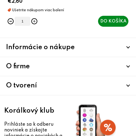
€2,60
DO KOŠÍKA
Z
Informácie o nákupe
á
p
ä
O firme
t
i
O tvorení
e
Korálkový klub
Prihláste sa k odberu
noviniek a získajte