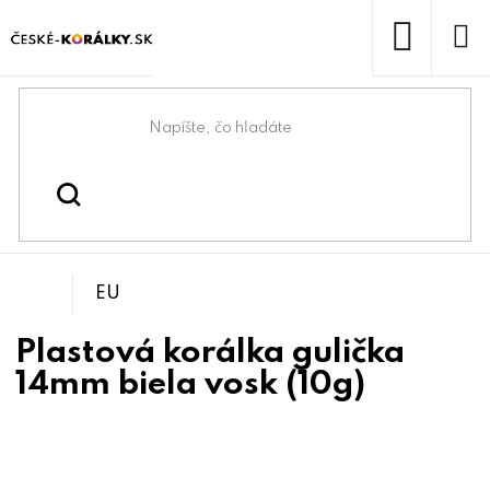
Prejsť
na
obsah
NÁKUP
KOŠÍK
Domov
/
/
Plastové korálky
Koráliky
EU
Plastová korálka gulička
14mm biela vosk (10g)