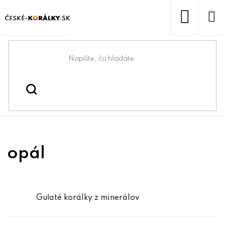
Prejsť
na
obsah
NÁKUP
KOŠÍK
Domov
/
/
/
opál
Koráliky
Korálky z minerálov
opál
Guľaté korálky z minerálov