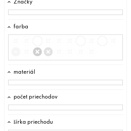
Značky
t
o
v
farba
materiál
počet priechodov
šírka priechodu