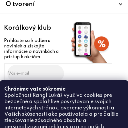
i
O tvorení
e
Korálkový klub
Prihláste sa k odberu
noviniek a získajte
informácie o novinkách a
prístup k akciám.
Chránime vaše súkromie
Odoslaním súhlasíte zo
Spoločnosť Rangl Lukáš využíva cookies pre
spracovaním osobných údajov
bezpečné a spoľahlivé poskytovanie svojich
PRIHLÁSIŤ
internetových stránok, overenie výkonnosti a
Vašich skúseností ako používateľa a pre ďalšie
zlepšovanie zásadného obsahu a
personalizovanej reklamy ako na našich