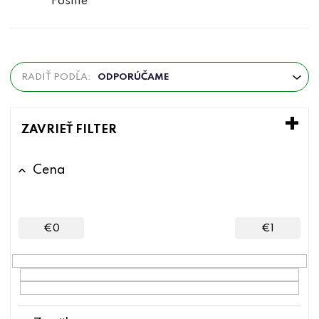
Fosílie
R
RADIŤ PODĽA:
ODPORÚČAME
a
d
e
ZAVRIEŤ FILTER
n
i
Cena
e
p
r
€
0
€
1
o
d
u
k