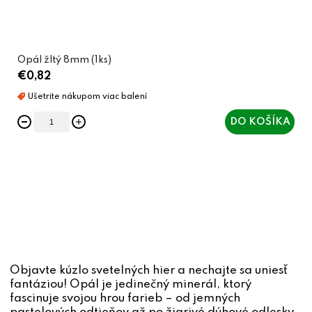
Opál žltý 8mm (1ks)
€0,82
DO KOŠÍKA
O
v
l
á
d
Objavte kúzlo svetelných hier a nechajte sa uniesť
a
fantáziou! Opál je jedinečný minerál, ktorý
c
fascinuje svojou hrou farieb – od jemných
i