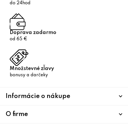
do 24hod
Doprava zadarmo
od 65 €
Množstevné zľavy
bonusy a darčeky
Z
Informácie o nákupe
á
p
ä
O firme
t