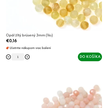
Opál žltý brúsený 3mm (1ks)
€0,16
DO KOŠÍKA