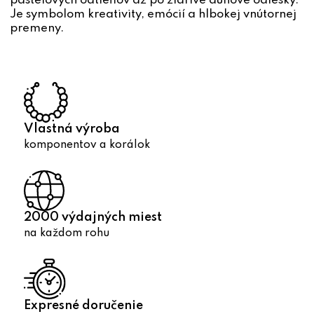
pastelových odtieňov až po žiarivé dúhové odlesky.
e
Je symbolom kreativity, emócií a hlbokej vnútornej
p
premeny.
r
v
k
y
v
ý
Vlastná výroba
p
komponentov a korálok
i
s
u
2000 výdajných miest
na každom rohu
Expresné doručenie