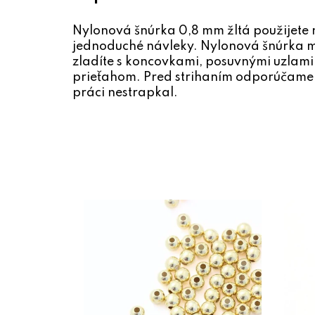
Nylonová šnúrka 0,8 mm žltá použijete
jednoduché návleky. Nylonová šnúrka m
zladíte s koncovkami, posuvnými uzlam
prieťahom. Pred strihaním odporúčame ko
práci nestrapkal.