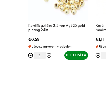
Korálik gulička 2,2mm Ag925 gold
Korál
plating 24kt
modrá 
€0,58
€1,11
DO KOŠÍKA