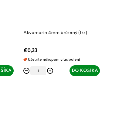
Akvamarín 4mm brúsený (1ks)
€0,33
ŠÍKA
DO KOŠÍKA