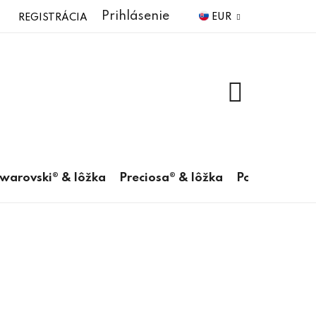
Prihlásenie
EUR
REGISTRÁCIA
NÁKUPNÝ
KOŠÍK
warovski® & lôžka
Preciosa® & lôžka
Pomôcky