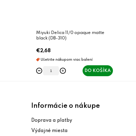
Miyuki Delica 11/0 opaque matte
black (DB-310)
€2,68
DO KOŠÍKA
Z
á
Informácie o nákupe
p
Doprava a platby
ä
Výdajné miesta
t