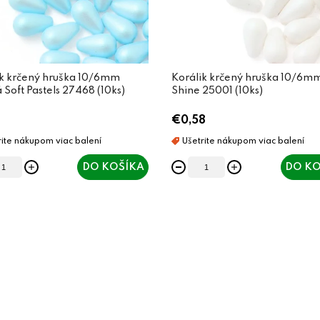
ik krčený hruška 10/6mm
Korálik krčený hruška 10/6mm
Soft Pastels 27468 (10ks)
Shine 25001 (10ks)
€0,58
DO KOŠÍKA
DO KO