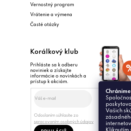
Vernostný program
i
Vrátenie a výmena
e
Časté otázky
Korálkový klub
Prihláste sa k odberu
noviniek a získajte
informácie o novinkách a
prístup k akciám.
Chránime
Spoločnos
poskytova
Vašich sk
Odoslaním súhlasíte zo
zásadného
spracovaním osobných údajov
internetov
Kliknutím 