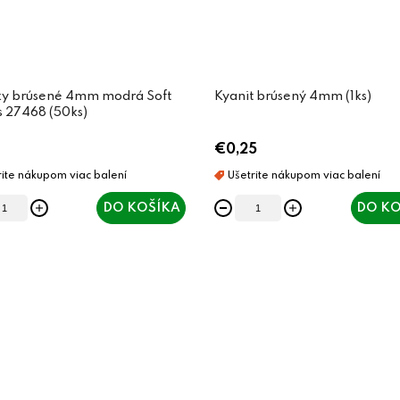
ky brúsené 4mm modrá Soft
Kyanit brúsený 4mm (1ks)
s 27468 (50ks)
€0,25
DO KOŠÍKA
DO KO