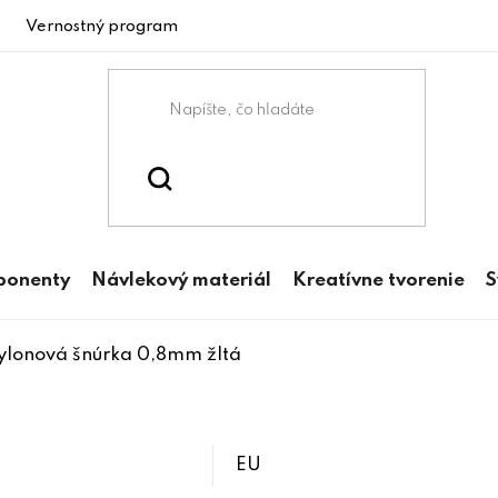
Vernostný program
ponenty
Návlekový materiál
Kreatívne tvorenie
S
ylonová šnúrka 0,8mm žltá
EU