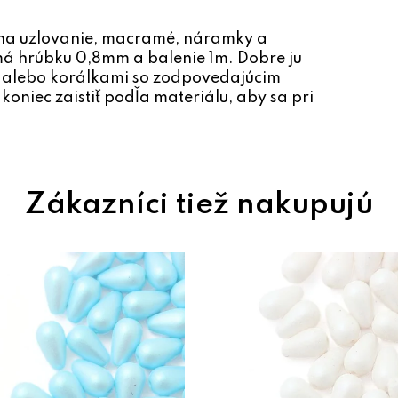
 na uzlovanie, macramé, náramky a
á hrúbku 0,8mm a balenie 1m. Dobre ju
i alebo korálkami so zodpovedajúcim
niec zaistiť podľa materiálu, aby sa pri