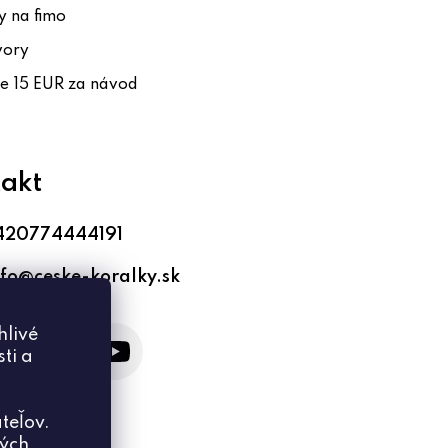
 na fimo
vory
te 15 EUR za návod
akt
420774444191
nfo
@
ceske-koralky.sk
hlivé
ti a
teľov.
ných