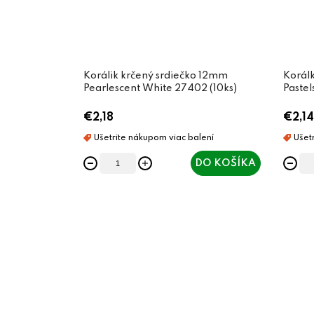
Korálik krčený srdiečko 12mm
Korál
Pearlescent White 27402 (10ks)
Pastel
€2,18
€2,14
DO KOŠÍKA