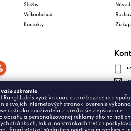
Služby
Návody
Veľkoobchod
Rozho
Kontakty
Získaj
Kont
+
i
 vaše súkromie
ť Rangl Lukáš využíva cookies pre bezpečné a spoľa
nie svojich internetových stránok, overenie výkonnos
úseností ako používateľa a pre ďalšie zlepšovanie
 obsahu a personalizovanej reklamy ako na našich
ých stránkach, tak aj na stránkach tretích poskytova
na „Prijať všetko“ súhlasíte s používaním cookies a i