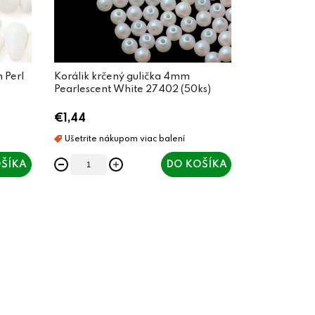
 Perl
Korálik krčený gulička 4mm
Pearlescent White 27402 (50ks)
€1,44
ŠÍKA
DO KOŠÍKA