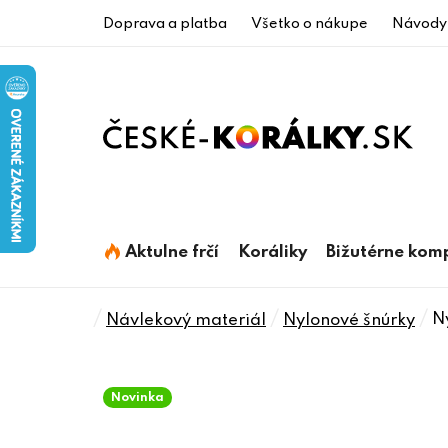
Prejsť
Doprava a platba
Všetko o nákupe
Návody
na
obsah
Aktulne frčí
Koráliky
Bižutérne kom
Domov
/
/
/
N
Návlekový materiál
Nylonové šnúrky
Novinka